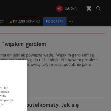
shopping_cart


SŁUCHAJ

ICY
ПР ДЛЯ УКРАЇНИ
PODCASTY
z "wąskim gardłem"
o, ma on jednak poważną wadę. "Wąskim gardłem" są
ięc ustawiają się do nich kolejki. Niebawem problem
yny, które usprawnią cały proces, podobnie jak w
ch jak
ik może
wa do
e polityki
to są już butelkomaty. Jak się
ane