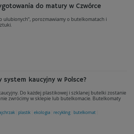
rzygotowania do matury w Czwórce
j do ulubionych", porozmawiamy o butelkomatach i
ztuki.
y system kaucyjny w Polsce?
ucyjny. Do każdej plastikowej i szklanej butelki zostanie
anie zwrócimy w sklepie lub butelkomacie. Butelkomaty
jchrzak
plastik
ekologia
recykling
butelkomat