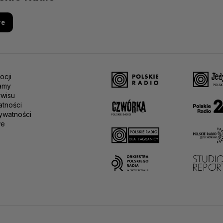
re
ocji
amy
rwisu
atności
ywatności
we