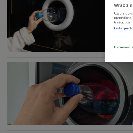
Wraz z n
Użycie dokł
identyfikac
treści, pom
Lista par
Ustawieni