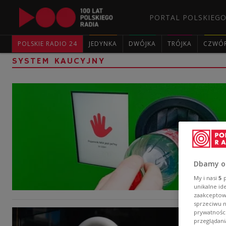
PORTAL POLSKIEGO
POLSKIE RADIO 24
JEDYNKA
DWÓJKA
TRÓJKA
CZWÓ
SYSTEM KAUCYJNY
Dbamy o
My i nasi
5
p
unikalne id
zaakceptowa
sprzeciwu 
prywatnośc
przeglądani