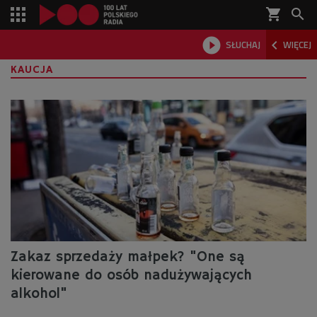
shopping_cart



SŁUCHAJ
WIĘCEJ

KAUCJA
Zakaz sprzedaży małpek? "One są
kierowane do osób nadużywających
alkohol"