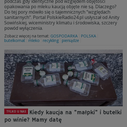
podczas gdy identyczne pod względem objętości
opakowania po mleku kaucją objęte nie są. Dlaczego?
Do tej pory mówiło się o tajemnicznych "względach
sanitarnych". Portal PolskieRadio24.pl usłyszał od Anity
Sowińskiej, wiceministry klimatu i środowiska, szczery
powód wyłączenia.
Zobacz więcej na temat:
GOSPODARKA
POLSKA
butelkomat
mleko
recykling
pieniądze
Kiedy kaucja na "małpki" i butelki
TYLKO U NAS
po winie? Mamy datę