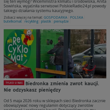
się ten wymóg? Wiceministra klimatu i środowiska, Anita
Sowińska, wyjaśniła serwisowi PolskieRadio24.pl powody
takiego działania systemu kaucyjnego.
Zobacz więcej na temat:
GOSPODARKA
POLSKA
butelkomat
recykling
plastik
pieniądze
Biedronka zmienia zwrot kaucji.
TYLKO U NAS
Nie odzyskasz pieniędzy
Od 5 maja 2026 roku w sklepach sieci Biedronka zacznie
obowiązywać nowy regulamin dotyczący zwrotów