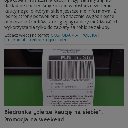
opakowań i rozliczania kaucji. Przyjrzeliśmy się mu
dokładnie i odkryliśmy zmianę w obsłudze systemu
kaucyjnego, o którym sklep jeszcze nie informował. Z
jednej strony pozwoli ona na znacznie wygodniejsze
odbieranie środków, z drugiej ograniczy możliwość ich
wykorzystania tylko do zapłaty za robione zakupy.
Zobacz więcej na temat:
GOSPODARKA
POLSKA
butelkomat
biedronka
pieniądze
Biedronka „bierze kaucję na siebie”.
Promocja na weekend