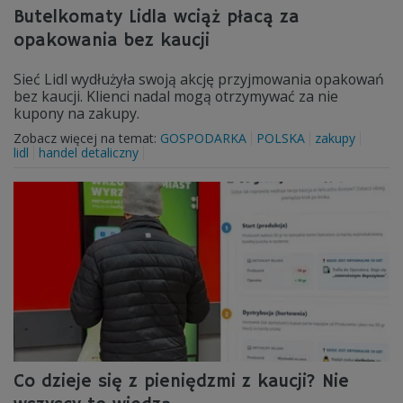
Butelkomaty Lidla wciąż płacą za
opakowania bez kaucji
Sieć Lidl wydłużyła swoją akcję przyjmowania opakowań
bez kaucji. Klienci nadal mogą otrzymywać za nie
kupony na zakupy.
Zobacz więcej na temat:
GOSPODARKA
POLSKA
zakupy
lidl
handel detaliczny
Co dzieje się z pieniędzmi z kaucji? Nie