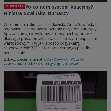
Po co nam system kaucyjny?
TYLKO U NAS
Ministra Sowińska tłumaczy
Wiceministra klimatu i środowiska Anita Sowińska
odpowiedziała na nasze pytanie o system kaucyjny.
Sprawdzamy, co zyskamy na zmianach w prawie,
dlaczego pusta butelka stała się nowym "papierem
wartościowym" i w jaki sposób odzyskamy
równowartość 320 ciężarówek cennego plastiku
miesięcznie.
Zobacz więcej na temat:
GOSPODARKA
POLSKA
butelkomat
środowisko
recykling
pieniądze