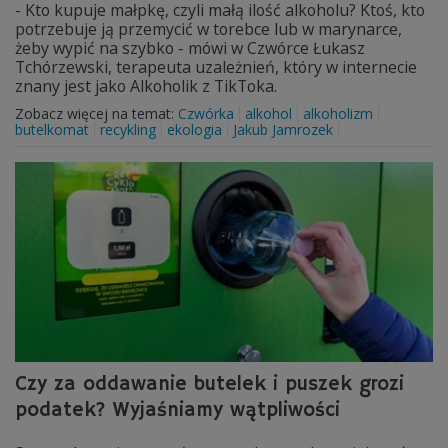
- Kto kupuje małpkę, czyli małą ilość alkoholu? Ktoś, kto
potrzebuje ją przemycić w torebce lub w marynarce,
żeby wypić na szybko - mówi w Czwórce Łukasz
Tchórzewski, terapeuta uzależnień, który w internecie
znany jest jako Alkoholik z TikToka.
Zobacz więcej na temat:
Czwórka
alkohol
alkoholizm
butelkomat
recykling
ekologia
Jakub Jamrozek
Czy za oddawanie butelek i puszek grozi
podatek? Wyjaśniamy wątpliwości