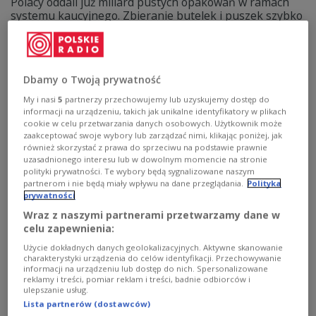
Polacy oddali już miliard pustych opakowań w ramach
systemu kaucyjnego. Zbieranie butelek i puszek szybko
stało się codziennością, a do programu dobrowolnie
dołączają dziesiątki tysięcy małych, osiedlowych sklepów.
Zobacz więcej na temat:
GOSPODARKA
POLSKA
butelkomat
recykling
plastik
pieniądze
Dbamy o Twoją prywatność
My i nasi
5
partnerzy przechowujemy lub uzyskujemy dostęp do
informacji na urządzeniu, takich jak unikalne identyfikatory w plikach
cookie w celu przetwarzania danych osobowych. Użytkownik może
zaakceptować swoje wybory lub zarządzać nimi, klikając poniżej, jak
również skorzystać z prawa do sprzeciwu na podstawie prawnie
uzasadnionego interesu lub w dowolnym momencie na stronie
polityki prywatności. Te wybory będą sygnalizowane naszym
partnerom i nie będą miały wpływu na dane przeglądania.
Polityka
prywatności
Wraz z naszymi partnerami przetwarzamy dane w
celu zapewnienia:
Użycie dokładnych danych geolokalizacyjnych. Aktywne skanowanie
System kaucyjny w Polsce. Polacy widzą
charakterystyki urządzenia do celów identyfikacji. Przechowywanie
plusy, ale oczekują zmian
informacji na urządzeniu lub dostęp do nich. Spersonalizowane
reklamy i treści, pomiar reklam i treści, badnie odbiorców i
ulepszanie usług.
System kaucyjny działa w Polsce dopiero od kilku
Lista partnerów (dostawców)
miesięcy, a już korzysta z niego większość