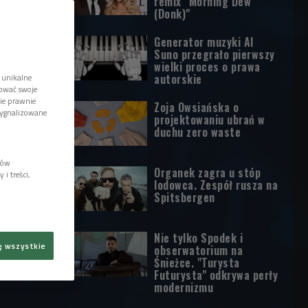
remix "Morning Dew
(Donk)"
Generator muzyki AI
Suno przegrało pierwszy
wielki proces o prawa
autorskie
 unikalne
tować swoje
wie prawnie
Zoja Owsiańska o
sygnalizowane
projektowaniu ubrań w
duchu zero waste
lów
Organek zagra u stóp
i treści,
lodowca. Zespół rusza na
Spitsbergen
Nie tylko Spodek i
ę wszystkie
obserwatorium na
Śnieżce. "Turysta
Futurysta" odkrywa perły
modernizmu