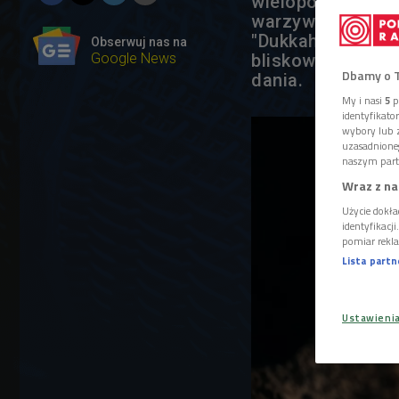
wielopokoleniow
warzywami. Jej s
"Dukkah, kumin i
Obserwuj nas na
Google News
bliskowschodnia"
Dbamy o 
dania.
My i nasi
5
p
identyfikat
wybory lub z
uzasadnione
naszym part
Wraz z na
Użycie dokła
identyfikacj
pomiar rekla
Lista part
Ustawieni