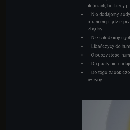
ilościach, bo kiedy 
Nie dodajemy sody.
restauracji, gdzie p
zbędny.
Nie chłodzimy ugot
Libańczycy do hum
O puszystości hum
Do pasty nie dodaj
Do tego ząbek czos
cytryny.