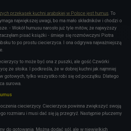
szych przekąsek kuchni arabskiej w Polsce jest humus
. To
wymaga największej uwagi, bo ma mało składników i chodzi o
psze. - Wokół humusu narosło już tyle mitów, że najwyższy
 zaczęłam pisać książki - śmieje się rozmówczyni Piotra
bsku to po prostu ciecierzyca. I ona odgrywa najważniejszą
e.
iecierzycy to może być ona z puszki, ale gość Czwórki
ycę ze słoika. I podkreśla, że w dobrej kuchni jak najmniej
ów gotowych, tylko wszystko robi się od początku. Dlatego
yca surowa.
 humus
czenia ciecierzycy. Ciecierzyca powinna zwiększyć swoją
ego rozmiaru i musi dać się ją przegryź. Następnie płuczemy
y do gotowania. Można dodać sól, ale w niewielkich