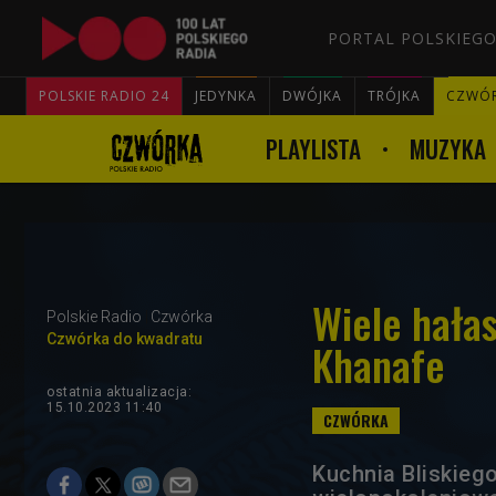
PORTAL POLSKIEGO
POLSKIE RADIO 24
JEDYNKA
DWÓJKA
TRÓJKA
CZWÓ
PLAYLISTA
MUZYKA
Wiele hała
Polskie Radio
Czwórka
Czwórka do kwadratu
Khanafe
ostatnia aktualizacja:
15.10.2023 11:40
Kuchnia Bliskieg