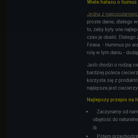
Wiele hałasu o humus
Jedną z najpopularniej
proste danie, dlatego 
to, żeby były one najle
czas je obalić. Dlatego
Firana. - Hummus po ara
rolę w tym daniu - dodaj
Jeśli chodzi o rodzaj c
bardziej poleca ciecierz
korzysta się z produkt
najlepsza jest ciecierz
Najlepszy przepis na
Zaczynamy od namo
objętość do naturaln
ją.
Potem przechodzim