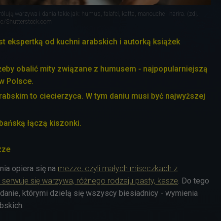
ują warzywa i dania takie jak: humus, falafel, kafta, manouche i harira. (zdj.
gic/Shutterstock.com
t ekspertką od kuchni arabskich i autorką książek
 żeby obalić mity związane z humusem - najpopularniejszą
w Polsce.
abskim to ciecierzyca. W tym daniu musi być najwyższej
ibańską łączą kiszonki.
zze
nia opiera się na
mezze, czyli małych miseczkach z
 serwuje się warzywa, różnego rodzaju pasty, kasze
. Do tego
 danie, którymi dzielą się wszyscy biesiadnicy - wymienia
bskich.