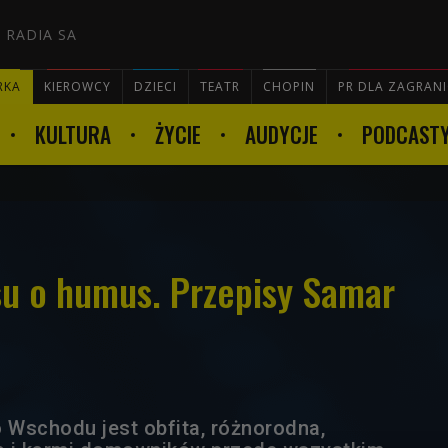
 RADIA SA
RKA
KIEROWCY
DZIECI
TEATR
CHOPIN
PR DLA ZAGRAN
KULTURA
ŻYCIE
AUDYCJE
PODCAST

su o humus. Przepisy Samar
o Wschodu jest obfita, różnorodna,