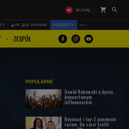
shopping_cart


SŁUCHAJ

ICY
ПР ДЛЯ УКРАЇНИ
PODCASTY
Y
ZESPÓŁ
POPULARNE
Dawid Rakowski o byciu
koncertowym
influencerem
Beyoncé i Jay-Z ponownie
razem. Do sieci trafił