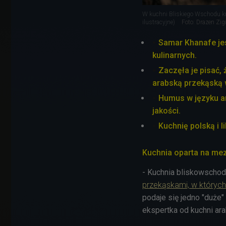
W kuchni Bliskiego Wschodu król
ilustracyjne)
Foto: Drazen Zi
Samar Khanafe jes
kulinarnych.
Zaczęła je pisać,
arabską przekąską 
Humus w języku ar
jakości.
Kuchnię polską i l
Kuchnia oparta na me
- Kuchnia bliskowschod
przekąskami, w których
podaje się jedno "duże"
ekspertka od kuchni ara