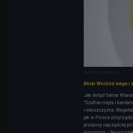
Hummus z ciecierzycy.
Bliski Wschód wege i 
Jak dotąd Samar Khanafe
"Szafran mięta i kardam
i włoszczyzna. Wegetari
jak w Polsce przyrządzi
przepisy najczęściej pr
wspomina. - Na początk