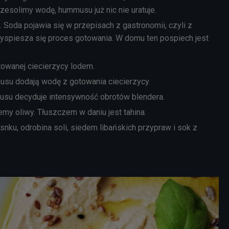
przesolimy wodę, hummusu już nic nie uratuje.
 Soda pojawia się w przepisach z gastronomii, czyli z
rzyspiesza się proces gotowania. W domu ten pospiech jest
owanej ciecierzycy lodem.
usu dodają wodę z gotowania ciecierzycy.
usu decyduje intensywność obrotów blendera.
emy oliwy. Tłuszczem w daniu jest tahina.
nku, odrobina soli, siedem libańskich przypraw i sok z