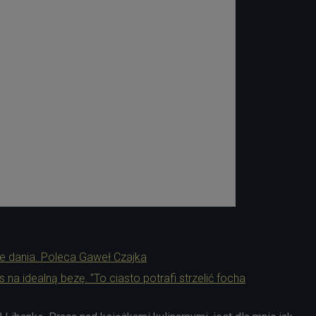
ne dania. Poleca Gaweł Czajka
s na idealną bezę. "To ciasto potrafi strzelić focha