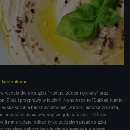
z kiszonkami
 wydała dwie książki: "Humus, za'atar i granaty" oraz
on. Zioła i przyprawy w kuchni". Najnowsza to "Dukkah, kumin
ańska kuchnia bliskowschodnia", w której autorka zdradza,
ć orientalne dania w wersji wegetariańskiej. - O takie
osili mnie ludzie, odkąd tylko zaczęłam pisać książki -
u chciałam, żeby to była kuchnia wegańska, ale przy