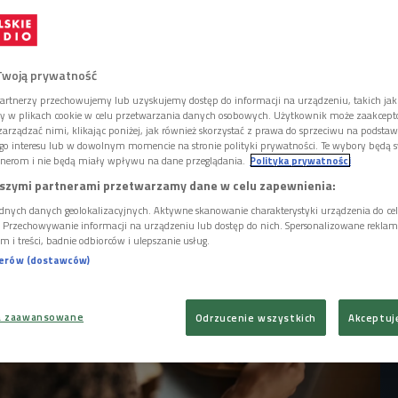
a i karmi domowników przede wszystkim
maki opisuje Samar Khanafe. W książce
 włoszczyzna. Wegetariańska kuchnia
 znajdziemy 133 przypisy na orientalne
Twoją prywatność
artnerzy przechowujemy lub uzyskujemy dostęp do informacji na urządzeniu, takich jak
ory w plikach cookie w celu przetwarzania danych osobowych. Użytkownik może zaakcep
arządzać nimi, klikając poniżej, jak również skorzystać z prawa do sprzeciwu na podsta
go interesu lub w dowolnym momencie na stronie polityki prywatności. Te wybory będą 
nerom i nie będą miały wpływu na dane przeglądania.
Polityka prywatności
szymi partnerami przetwarzamy dane w celu zapewnienia:
dnych danych geolokalizacyjnych. Aktywne skanowanie charakterystyki urządzenia do ce
i. Przechowywanie informacji na urządzeniu lub dostęp do nich. Spersonalizowane reklamy 
m i treści, badnie odbiorców i ulepszanie usług.
nerów (dostawców)
a zaawansowane
Odrzucenie wszystkich
Akceptuj