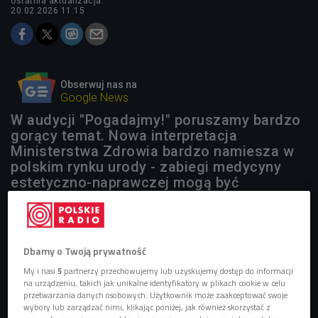
ostatnia aktualizacja:
20.02.2026 11:15
Obserwuj nas na
Google News
W audycji "Pogadajmy!" poruszamy bardzo
gorący temat. Nowa interpretacja
Ministerstwa Zdrowia bardzo namiesza w
polskim rynku urody - zabiegi medycyny
estetyczno-naprawczej mogą być
wykonywane jedynie przez lekarzy,
wykluczając tym samym kosmetologów, co
budzi sporo emocji w środowisku w branży
beauty.
Dbamy o Twoją prywatność
My i nasi
5
partnerzy przechowujemy lub uzyskujemy dostęp do informacji
na urządzeniu, takich jak unikalne identyfikatory w plikach cookie w celu
przetwarzania danych osobowych. Użytkownik może zaakceptować swoje
wybory lub zarządzać nimi, klikając poniżej, jak również skorzystać z