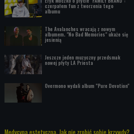
Eryk Moczko o płycie "FAMILY BRAND":
czerpałem fun z tworzenia tego
albumu
The Avalanches wracają z nowym
albumem. "No Bad Memories" ukaże się
jesienią
Jeszcze jeden muzyczny przedsmak
nowej płyty LA Priesta
Overmono wydali album "Pure Devotion"
Medycyna estetyczna. Jak nie zrobić sobie krzywdy?