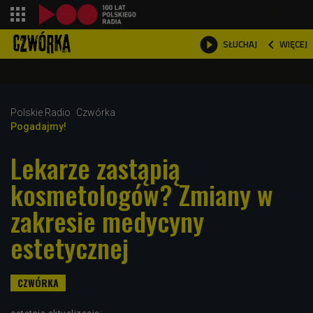
shopping_cart



WIĘCEJ
SŁUCHAJ

Polskie Radio
Czwórka
Pogadajmy!
Lekarze zastąpią
kosmetologów? Zmiany w
zakresie medycyny
estetycznej