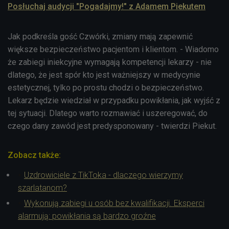
Posłuchaj audycji "Pogadajmy!" z Adamem Piekutem
Jak podkreśla gość Czwórki, zmiany mają zapewnić
większe bezpieczeństwo pacjentom i klientom. - Wiadomo
że zabiegi iniekcyjne wymagają kompetencji lekarzy - nie
dlatego, że jest spór kto jest ważniejszy w medycynie
estetycznej, tylko po prostu chodzi o bezpieczeństwo.
Lekarz będzie wiedział w przypadku powikłania, jak wyjść z
tej sytuacji. Dlatego warto rozmawiać i uszeregować, do
czego dany zawód jest predysponowany - twierdzi Piekut.
Zobacz także:
Uzdrowiciele z TikToka - dlaczego wierzymy
szarlatanom?
Wykonują zabiegi u osób bez kwalifikacji. Eksperci
alarmują: powikłania są bardzo groźne