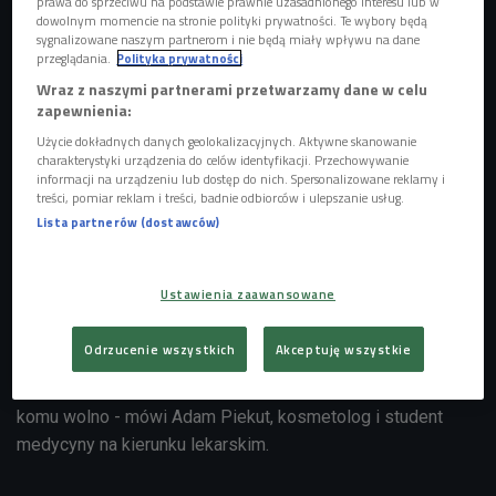
prawa do sprzeciwu na podstawie prawnie uzasadnionego interesu lub w
dowolnym momencie na stronie polityki prywatności. Te wybory będą
sygnalizowane naszym partnerom i nie będą miały wpływu na dane
przeglądania.
Polityka prywatności
Wraz z naszymi partnerami przetwarzamy dane w celu
zapewnienia:
Użycie dokładnych danych geolokalizacyjnych. Aktywne skanowanie
charakterystyki urządzenia do celów identyfikacji. Przechowywanie
informacji na urządzeniu lub dostęp do nich. Spersonalizowane reklamy i
treści, pomiar reklam i treści, badnie odbiorców i ulepszanie usług.
Zdjęcie ilustracyjne
Foto: Shutterstock
Lista partnerów (dostawców)
- Mam dwa punkty widzenia, bo reprezentuje po części
każdego po trochu z tych zawodów. Tak sobie myślę, że
Ustawienia zaawansowane
wreszcie zaczęło się dobrze robić w medycynie
estetycznej i kosmetologii. Tutaj najbardziej wartościową
Odrzucenie wszystkich
Akceptuję wszystkie
jednostką jest człowiek i jego zdrowie, bo tego się nie da
kupić. Teraz musimy usiąść do stołu i mądrze rozpisać co
komu wolno - mówi Adam Piekut, kosmetolog i student
medycyny na kierunku lekarskim.