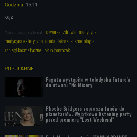
Godzina:
16.11
kajz
czwórka
zdrowie
medycyna
Zobacz więcej na temat:
medycyna estetyczna
uroda
lekarz
kosmetologia
zabiegi kosmetyczne
jakub jamrozek
POPULARNE
Fagata wystąpiła w teledysku Future'a
do utworu "No Misery"
Phoebe Bridgers zaprasza fanów do
planetariów. Wyjątkowe listening party
przed premierą "Lost Weekend"