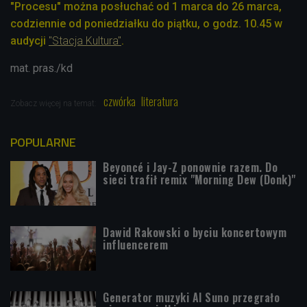
"Procesu" można posłuchać od 1 marca do 26 marca,
codziennie od poniedziałku do piątku,
o godz. 10.45 w
audycji
"Stacja Kultura"
.
mat. pras./kd
czwórka
literatura
Zobacz więcej na temat:
POPULARNE
Beyoncé i Jay-Z ponownie razem. Do
sieci trafił remix "Morning Dew (Donk)"
Dawid Rakowski o byciu koncertowym
influencerem
Generator muzyki AI Suno przegrało