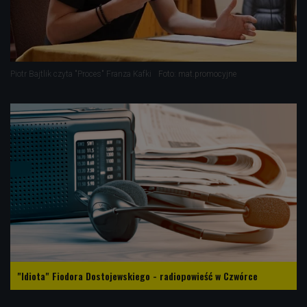
Piotr Bajtlik czyta "Proces" Franza Kafki
Foto: mat.promocyjne
"Idiota" Fiodora Dostojewskiego - radiopowieść w Czwórce