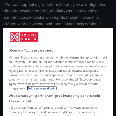
"Proces"
zapisał się w historii literatury jako inteligentnie
skonstruowana metafora totalitaryzmu i opowieść o
samotności człowieka we współczesnym świecie, w
którym wszechwładne państwo i biurokracja odbierają
obywatelowi prawo do prywatności i wolności.
POSŁUCHAJ WIĘCEJ
Radiopowieść w Czwórce >>>
Dbamy o Twoją prywatność
Głównym bohaterem surrealistycznego świata Franza Kafki
jest prokurent bankowy, Józef K., który zostaje pewnego
My i nasi
5
partnerzy przechowujemy lub uzyskujemy dostęp do informacji
na urządzeniu, takich jak unikalne identyfikatory w plikach cookie w celu
dnia aresztowany, mimo że nie popełnił przestępstwa.
przetwarzania danych osobowych. Użytkownik może zaakceptować swoje
Pozornie areszt ma łagodny charakter; skazany może
wybory lub zarządzać nimi, klikając poniżej, jak również skorzystać z
prawa do sprzeciwu na podstawie prawnie uzasadnionego interesu lub w
prowadzić normalne życie, jednocześnie pozostając do
dowolnym momencie na stronie polityki prywatności. Te wybory będą
dyspozycji sądu. Jednak w rzeczywistości aresztowanie
sygnalizowane naszym partnerom i nie będą miały wpływu na dane
przeglądania.
Polityka prywatności
drastycznie zmienia egzystencję Józefa K. - odwracają się
Wraz z naszymi partnerami przetwarzamy dane w celu
od niego przyjaciele i znajomi, a niezrozumiałe zdarzenia
zapewnienia:
zdają się nie mieć końca.
Użycie dokładnych danych geolokalizacyjnych. Aktywne skanowanie
charakterystyki urządzenia do celów identyfikacji. Przechowywanie