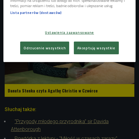
informacji na urządzeniu lub dostęp do nich. Spersonalizowane reklamy i
treści, pomiar reklam i treści, badnie odbiorców i ulepszanie usług.
Lista partnerów (dostawców)
Ustawienia zaawansowane
Odrzucenie wszystkich
Akceptuję wszystkie
Danuta Stenka czyta Agathę Christie w Czwórce
Słuchaj także:
"Przygody młodego przyrodnika" sir Davida
Attenborough
Powtórka z lektury - "Miłość w czasach zarazy"
,