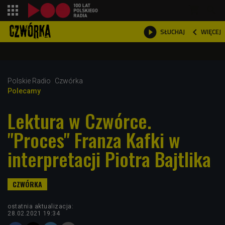
shopping_cart



WIĘCEJ
SŁUCHAJ

Polskie Radio
Czwórka
Polecamy
Lektura w Czwórce.
"Proces" Franza Kafki w
interpretacji Piotra Bajtlika
ostatnia aktualizacja:
28.02.2021 19:34