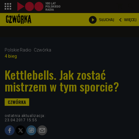
shopping_cart



WIĘCEJ
SŁUCHAJ

Polskie Radio
Czwórka
4 bieg
Kettlebells. Jak zostać
mistrzem w tym sporcie?
ostatnia aktualizacja:
23.04.2017 15:55