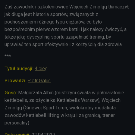
Zaś zawodnik i szkoleniowiec Wojciech Zimoląg tłumaczył,
jak długa jest historia sportów, związanych z
podnoszeniem różnego typu ciężarów, co było
bezpośrednim pierwowzorem kettli i jak należy ćwiczyć, a
także jaką dyscypliną sportu uzupełniać trening, by
uprawiać ten sport efektywnie i z korzyścią dla zdrowia.
***
Tytuł audycji:
4 bieg
Prowadzi:
Piotr Galus
Gość:
Małgorzata Albin (mistrzyni świata w półmaratonie
kettlebells, założycielka Kettlebells Warsaw), Wojciech
Zimoląg (
Giriewoj
Sport Toruń,
wielokrotny medalista
zawodów kettlebell lifting w kraju i za granicą
, trener
personalny
)
Data emisji:
22.04.2017