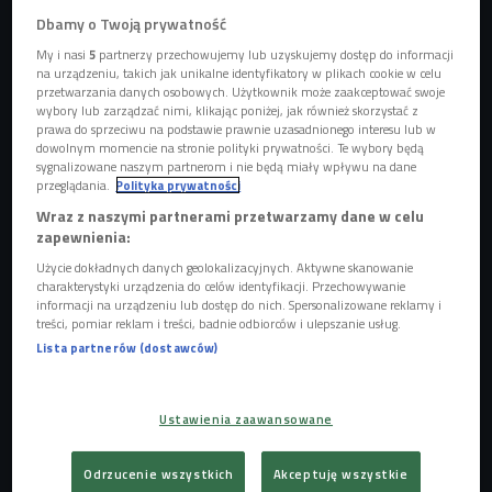
Dbamy o Twoją prywatność
My i nasi
5
partnerzy przechowujemy lub uzyskujemy dostęp do informacji
na urządzeniu, takich jak unikalne identyfikatory w plikach cookie w celu
przetwarzania danych osobowych. Użytkownik może zaakceptować swoje
wybory lub zarządzać nimi, klikając poniżej, jak również skorzystać z
prawa do sprzeciwu na podstawie prawnie uzasadnionego interesu lub w
dowolnym momencie na stronie polityki prywatności. Te wybory będą
sygnalizowane naszym partnerom i nie będą miały wpływu na dane
przeglądania.
Polityka prywatności
Wraz z naszymi partnerami przetwarzamy dane w celu
Piotr Galus, Wojciech Zimoląg i Małgorzata Albin w nadarzyńskiej hali.
Foto:
zapewnienia:
Aleksandra Jasińska/Czwórka
Użycie dokładnych danych geolokalizacyjnych. Aktywne skanowanie
charakterystyki urządzenia do celów identyfikacji. Przechowywanie
informacji na urządzeniu lub dostęp do nich. Spersonalizowane reklamy i
treści, pomiar reklam i treści, badnie odbiorców i ulepszanie usług.
Lista partnerów (dostawców)
Ustawienia zaawansowane
Odrzucenie wszystkich
Akceptuję wszystkie