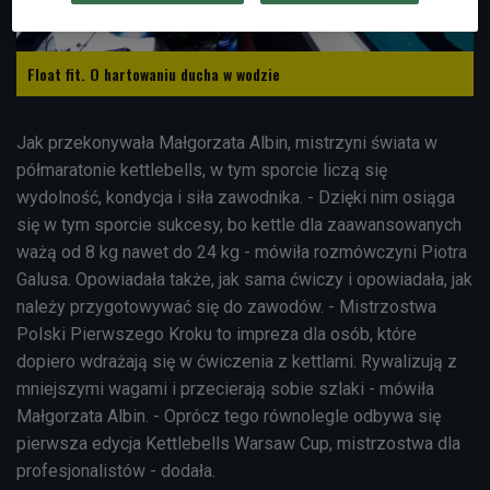
Float fit. O hartowaniu ducha w wodzie
Jak przekonywała Małgorzata Albin, mistrzyni świata w
półmaratonie kettlebells, w tym sporcie liczą się
wydolność, kondycja i siła zawodnika. - Dzięki nim osiąga
się w tym sporcie sukcesy, bo kettle dla zaawansowanych
ważą od 8 kg nawet do 24 kg - mówiła rozmówczyni Piotra
Galusa. Opowiadała także, jak sama ćwiczy i opowiadała, jak
należy przygotowywać się do zawodów. - Mistrzostwa
Polski Pierwszego Kroku to impreza dla osób, które
dopiero wdrażają się w ćwiczenia z kettlami. Rywalizują z
mniejszymi wagami i przecierają sobie szlaki - mówiła
Małgorzata Albin. - Oprócz tego równolegle odbywa się
pierwsza edycja Kettlebells Warsaw Cup, mistrzostwa dla
profesjonalistów - dodała.