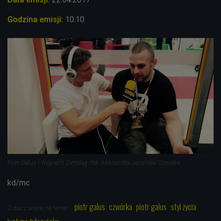
Godzina emisji:
10.10
Piotr Galus i Wojciech Zimoląg /fot. Aleksandra Jasińska/Czwórka
kd/mc
piotr galus
czwórka
piotr galus
styl życia
Zobacz więcej na temat: