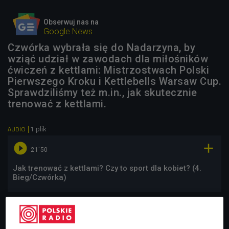
Obserwuj nas na
Google News
Czwórka wybrała się do Nadarzyna, by
wziąć udział w zawodach dla miłośników
ćwiczeń z kettlami: Mistrzostwach Polski
Pierwszego Kroku i Kettlebells Warsaw Cup.
Sprawdziliśmy też m.in., jak skutecznie
trenować z kettlami.
1 plik
AUDIO


21'50
Jak trenować z kettlami? Czy to sport dla kobiet? (4.
Bieg/Czwórka)