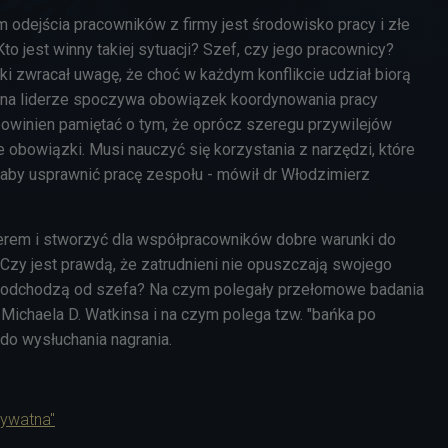
dejścia pracowników z firmy jest środowisko pracy i złe
to jest winny takiej sytuacji? Szef, czy jego pracownicy?
i zwracał uwagę, że choć w każdym konflikcie udział biorą
o na liderze spoczywa obowiązek koordynowania pracy
powinien pamiętać o tym, że oprócz szeregu przywilejów
 obowiązki. Musi nauczyć się korzystania z narzędzi, które
 aby usprawnić pracę zespołu - mówił
dr Włodzimierz
rem i stworzyć dla współpracowników dobre warunki do
y jest prawdą, że zatrudnieni nie opuszczają swojego
ko odchodzą od szefa? Na czym polegały przełomowe badania
a
Michaela D. Watkinsa i na czym polega tzw. "bańka po
o wysłuchania nagrania.
rywatna"