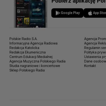
Pobierz aplikację Po
Google Play
App Sto
Polskie Radio S.A.
Agencja Prom
Informacyjna Agencja Radiowa
Agencja Rekl
Redakcja Katolicka
Regulamin se
Redakcja Ekumeniczna
Polityka pryw
Centrum Edukacji Medialnej
Ustawienia pr
Agencja Muzyczna Polskiego Radia
Dane osobo
Studia nagraniowe i koncertowe
Kontakt
Sklep Polskiego Radia