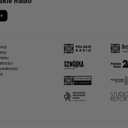
lskie Radio
re
ocji
amy
rwisu
atności
ywatności
we