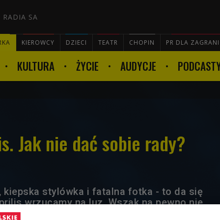
 RADIA SA
RKA
KIEROWCY
DZIECI
TEATR
CHOPIN
PR DLA ZAGRAN
KULTURA
ŻYCIE
AUDYCJE
PODCAST

is. Jak nie dać sobie rady?
 kiepska stylówka i fatalna fotka - to da się
aprilis wrzucamy na luz. Wszak na pewno nie
ie lewe ręce, jest antytalentem i przypala