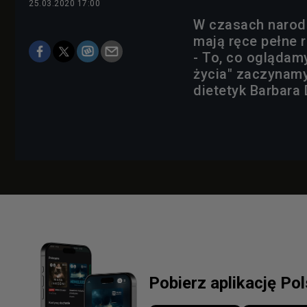
25.03.2020 17:00
W czasach narodo
mają ręce pełne r
- To, co oglądam
życia" zaczynamy
dietetyk Barbara
Pobierz aplikację Po