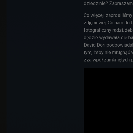
dziedzinie? Zapraszamy
Co więcej, zaprosiliśm
zdjęciowej. Co nam do 
fotograficzny radzi, że
będzie wydawała się bar
David Dori podpowiadał
tym, żeby nie mrugnąć w
zza wpół zamkniętych 