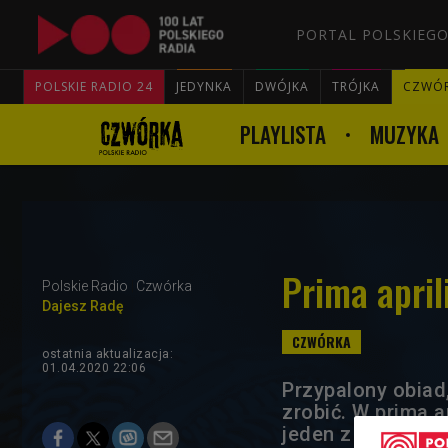
PORTAL POLSKIEGO
POLSKIE RADIO 24
JEDYNKA
DWÓJKA
TRÓJKA
CZWÓ
PLAYLISTA
MUZYKA
Prima april
Polskie Radio
Czwórka
Dajesz Radę
ostatnia aktualizacja:
01.04.2020 22:06
Przypalony obiad,
zrobić. W prima 
jeden z Was ma dw