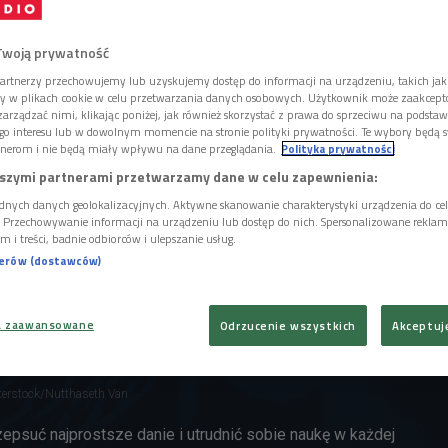
rbatę.
Twoją prywatność
artnerzy przechowujemy lub uzyskujemy dostęp do informacji na urządzeniu, takich jak
ory w plikach cookie w celu przetwarzania danych osobowych. Użytkownik może zaakcep
arządzać nimi, klikając poniżej, jak również skorzystać z prawa do sprzeciwu na podsta
go interesu lub w dowolnym momencie na stronie polityki prywatności. Te wybory będą 
nerom i nie będą miały wpływu na dane przeglądania.
Polityka prywatności
szymi partnerami przetwarzamy dane w celu zapewnienia:
dnych danych geolokalizacyjnych. Aktywne skanowanie charakterystyki urządzenia do ce
i. Przechowywanie informacji na urządzeniu lub dostęp do nich. Spersonalizowane reklamy 
m i treści, badnie odbiorców i ulepszanie usług.
nerów (dostawców)
a zaawansowane
Odrzucenie wszystkich
Akceptuj
terstock/Nutthaseth Van
 zepsuć najprostsze danie i utrudnić sobie naukę w każdej