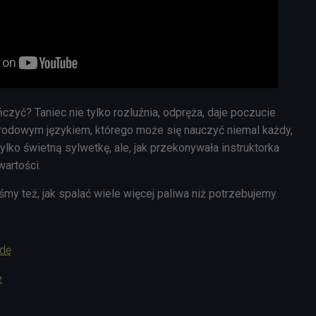
ńczyć? Taniec nie tylko rozluźnia, odpręża,
daje poczucie
rodowym językiem, którego może się nauczyć niemal każdy
,
ko świetną sylwetkę, ale, jak przekonywała instruktorka
wartości.
my też, jak spalać wiele więcej paliwa niż potrzebujemy.
adę
e