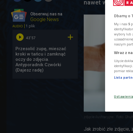
nawet wodę na he
Obserwuj nas na
Dbamy o 
Google News
My i nasi
5
p
1 plik
AUDIO
identyfikat
wybory lub z


43'57
uzasadnione
naszym part
Przesolić zupę, mieszać
Wraz z na
kroki w tańcu i zamknąć
oczy do zdjęcia.
Użycie dokła
Antyporadnik Czwórki
identyfikacj
(Dajesz radę)
pomiar rekla
Lista part
Ustawieni
zdjęcie ilustracyjne
Foto: Shut
Jak zrobić złe zdjęcie,