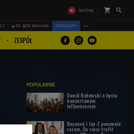
shopping_cart


SŁUCHAJ

ICY
ПР ДЛЯ УКРАЇНИ
PODCASTY
Y
ZESPÓŁ
POPULARNE
Dawid Rakowski o byciu
koncertowym
influencerem
Beyoncé i Jay-Z ponownie
razem. Do sieci trafił