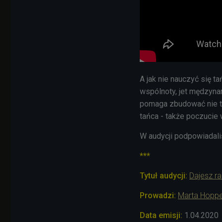
A jak nie nauczyć się ta
wspólnoty, jet mędzyna
pomaga zbudować nie tyl
tańca - także poczucie 
W audycji podpowiadaliś
***
Tytuł audycji:
Dajesz r
Prowadzi:
Marta Hopp
Data emisji:
1.04
.2020