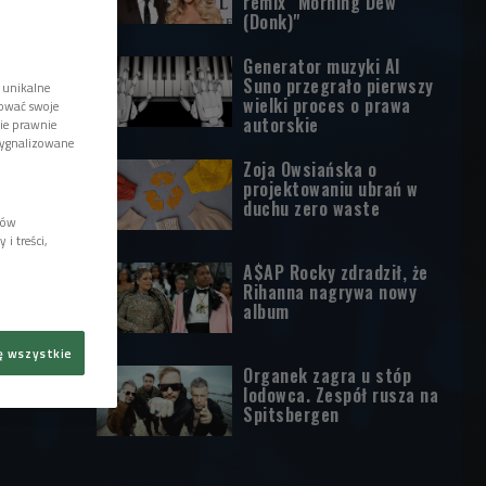
remix "Morning Dew
(Donk)"
Generator muzyki AI
Suno przegrało pierwszy
 unikalne
wielki proces o prawa
tować swoje
autorskie
wie prawnie
sygnalizowane
Zoja Owsiańska o
projektowaniu ubrań w
duchu zero waste
lów
i treści,
A$AP Rocky zdradził, że
Rihanna nagrywa nowy
album
ę wszystkie
Organek zagra u stóp
lodowca. Zespół rusza na
Spitsbergen