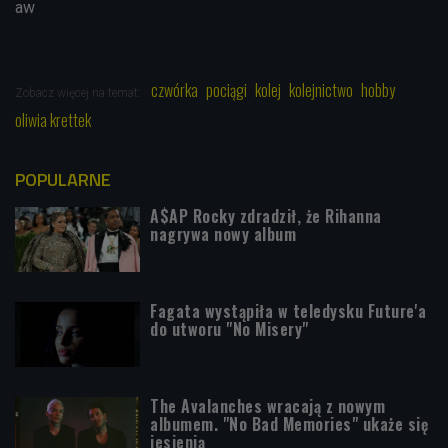
aw
czwórka
pociągi
kolej
kolejnictwo
hobby
Zobacz więcej na temat:
oliwia krettek
POPULARNE
A$AP Rocky zdradził, że Rihanna
nagrywa nowy album
Fagata wystąpiła w teledysku Future'a
do utworu "No Misery"
The Avalanches wracają z nowym
albumem. "No Bad Memories" ukaże się
jesienią