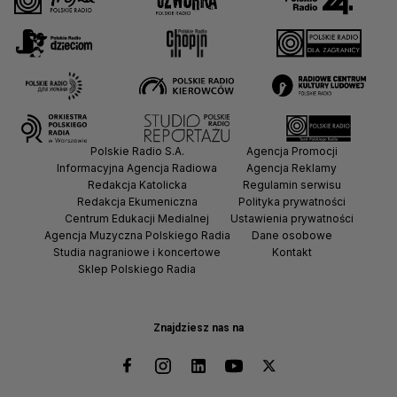
Polskie Radio S.A.
Agencja Promocji
Informacyjna Agencja Radiowa
Agencja Reklamy
Redakcja Katolicka
Regulamin serwisu
Redakcja Ekumeniczna
Polityka prywatności
Centrum Edukacji Medialnej
Ustawienia prywatności
Agencja Muzyczna Polskiego Radia
Dane osobowe
Studia nagraniowe i koncertowe
Kontakt
Sklep Polskiego Radia
Znajdziesz nas na