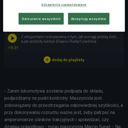
akumulatorów, poziom atmosfer w zbiorniku głównym,
Ustawienia zaawansowane
luzuje przewód główny i podnosi pantograf.
Odrzucenie wszystkich
Akceptuję wszystkie
POSŁUCHAJ
Z ekspertami rozmawiamy o tym, jak pociągi jeżdżą dziś,
a jak jeździły kiedyś (Dajesz Radę/Czwórka)
19:31
- Zanim lokomotywa zostanie podpięta do składu,
podjeżdżamy na punkt kontrolny. Maszynista jest
zobowiązany do przestrzegania odpowiedniej szybkości, a
przy dokonywaniu rozruchu ważne jest, żeby patrzeć na
amperomierze silników trakcyjnych i sprawdzać, czy
działają prawidłowo - mówi maszynista Marcin Supeł. - Na