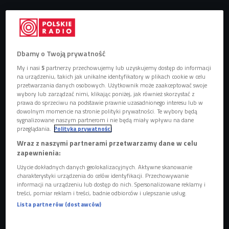
Dbamy o Twoją prywatność
My i nasi
5
partnerzy przechowujemy lub uzyskujemy dostęp do informacji
na urządzeniu, takich jak unikalne identyfikatory w plikach cookie w celu
przetwarzania danych osobowych. Użytkownik może zaakceptować swoje
wybory lub zarządzać nimi, klikając poniżej, jak również skorzystać z
prawa do sprzeciwu na podstawie prawnie uzasadnionego interesu lub w
dowolnym momencie na stronie polityki prywatności. Te wybory będą
sygnalizowane naszym partnerom i nie będą miały wpływu na dane
przeglądania.
Polityka prywatności
Wraz z naszymi partnerami przetwarzamy dane w celu
Pociągiem nad Adriatyk? Czesi już tak jeżdżą
zapewnienia:
Użycie dokładnych danych geolokalizacyjnych. Aktywne skanowanie
charakterystyki urządzenia do celów identyfikacji. Przechowywanie
Zanim pociąg wyruszy w trasę, czeka go szczegółowa
informacji na urządzeniu lub dostęp do nich. Spersonalizowane reklamy i
treści, pomiar reklam i treści, badnie odbiorców i ulepszanie usług.
kontrola. Przed podróżą trzeba sprawdzić stan techniczny
Lista partnerów (dostawców)
lokomotywy, a maszynista musi skontrolować i uruchomić
mnóstwo urządzeń. Sprawdza m.in. ładowanie