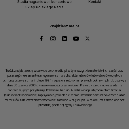
Studia nagraniowe i koncertowe
Kontakt
Sklep Polskiego Radia
Znajdziesz nas na
Treści, znajdujące się w serwisie polskieradio.pl, w tym wszystkie materiały i ich części oraz
poszczególne elementy samego serwisu mają charakter utworów lub wytworów objętych
ochroną Ustawy z dnia 4 lutego 1994 r. o prawie autorskim i prawach pokrewnych lub Ustawy z
dnia 30 czerwca 2000 r. Prawo własności przemysłowej. Prawa o których mowa w zdaniu
poprzedzającym przysługują Polskiemu Radiu S.A. w likwidacji lub podmiotom trzecim.
Jakiekolwiek kopiowanie, zapisywanie, powielanie, reprodukowanie oraz rozpowszechnianie
materiałów zamieszczonych w serwisie, zarówno w części, jak i w całości jest zabronione bez
uprzedniej pisemnej zgody uprawnionego.