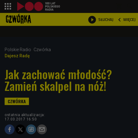
shopping_cart



WIĘCEJ
SŁUCHAJ

Polskie Radio
Czwórka
Dajesz Radę
Jak zachować młodość?
Zamień skalpel na nóż!
ostatnia aktualizacja:
17.03.2017 16:50