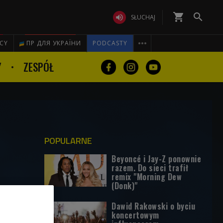
shopping_cart


SŁUCHAJ

ICY
ПР ДЛЯ УКРАЇНИ
PODCASTY
Y
ZESPÓŁ
POPULARNE
Beyoncé i Jay-Z ponownie
razem. Do sieci trafił
remix "Morning Dew
(Donk)"
Dawid Rakowski o byciu
koncertowym