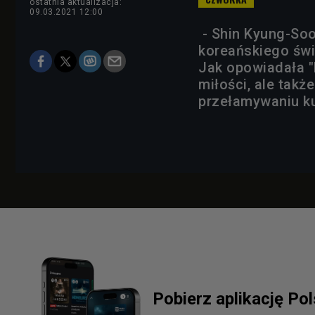
ostatnia aktualizacja:
09.03.2021 12:00
- Shin Kyung-Soo
koreańskiego świ
Jak opowiadała "D
miłości, ale takż
przełamywaniu ku
Pobierz aplikację Po