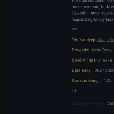
Klara dla nastolatki. B
niezamierzenie, bądź w
Czwórki. - Autor stawia
"najbardziej ludzcy lud
​***
Tytuł audycji:
Stacja Ku
Prowadzi:
Kasia Dydo
Gość:
Kinga Michalska
Data emisji:
06.04.202
Godzina emisji:
11:35
kd
czwó
Zobacz więcej na temat: