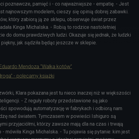
ci poznawcze, pamięć i - co najważniejsze - empatię.
- Jest
jest najnowszym modelem, cieszy się opinią dobrej zabawki.
ów, który zabiorą ją ze sklepu, obserwuje świat przez
adała Kinga Michalska. - Robią to rodzice nastoletniej
zie do domu prawdziwych ludzi. Okazuje się jednak, że ludzki
i piękny, jak sądziła będąc jeszcze w sklepie.
 Eduardo Mendoza "Walka kotów"
roga" - polecamy książki
wórki, Klara pokazana jest tu nieco inaczej niż w większości
teligencji. - Z reguły roboty przedstawione są jako
ości spowodują automatyzację w fabrykach i odbiorą nam
adzę nad światem. Tymczasem w powieści Ishiguro są
mi przyjaciółmi, którzy zawsze mają dla na czas i trwają
 mówiła Kinga Michalska. - Tu pojawia się pytanie: kim jest