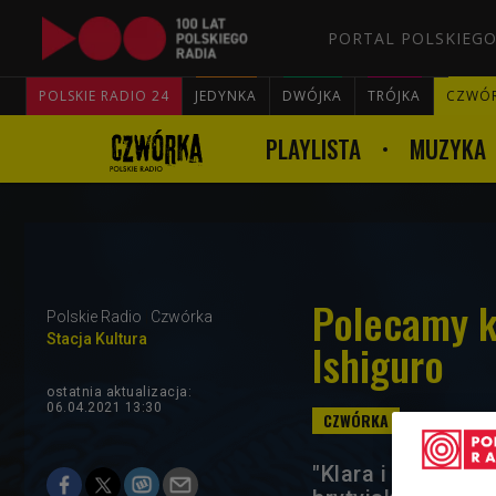
PORTAL POLSKIEGO
POLSKIE RADIO 24
JEDYNKA
DWÓJKA
TRÓJKA
CZWÓ
PLAYLISTA
MUZYKA
Polecamy ks
Polskie Radio
Czwórka
Stacja Kultura
Ishiguro
ostatnia aktualizacja:
06.04.2021 13:30
"Klara i Słońce" 