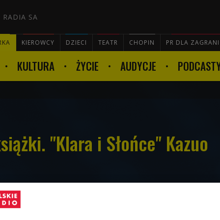
 RADIA SA
RKA
KIEROWCY
DZIECI
TEATR
CHOPIN
PR DLA ZAGRAN
KULTURA
ŻYCIE
AUDYCJE
PODCAST

iążki. "Klara i Słońce" Kazuo
to książka noblisty Kazuo Ishiguro, znanego