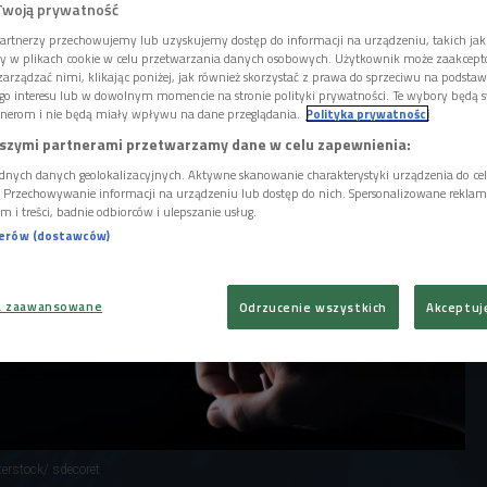
arza japońskiego pochodzenia. Powieść
Twoją prywatność
ziany oczyma niezwykłej narratorki -
artnerzy przechowujemy lub uzyskujemy dostęp do informacji na urządzeniu, takich jak
bota, czyli tytułowej Klary.
ory w plikach cookie w celu przetwarzania danych osobowych. Użytkownik może zaakcep
arządzać nimi, klikając poniżej, jak również skorzystać z prawa do sprzeciwu na podsta
go interesu lub w dowolnym momencie na stronie polityki prywatności. Te wybory będą 
nerom i nie będą miały wpływu na dane przeglądania.
Polityka prywatności
szymi partnerami przetwarzamy dane w celu zapewnienia:
dnych danych geolokalizacyjnych. Aktywne skanowanie charakterystyki urządzenia do ce
i. Przechowywanie informacji na urządzeniu lub dostęp do nich. Spersonalizowane reklamy 
m i treści, badnie odbiorców i ulepszanie usług.
nerów (dostawców)
a zaawansowane
Odrzucenie wszystkich
Akceptuj
terstock/ sdecoret