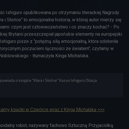
ść Ishiguro opublikowana po otrzymaniu literackiej Nagrody
a i Słońce" to emocjonalna historia, w której autor mierzy się
niami: czym jest człowieczeństwo i co znaczy kochać? - Po
iej Brytanii przeszczepiał japońskie elementy na europejski
 Ishiguro pisze z "potężną siłą emocjonalną, która odsłoniła
uzorycznym poczuciem łączności ze światem", czytamy w
Noblowskiego - tłumaczyła Kinga Michalska.
powiada o książce "Klara i Słońce" Kazuo Ishiguro (Stacja
amy książki w Czwórce wraz z Kingą Michalską >>>
noidalny robot, nazywany fachowo Sztuczną Przyjaciółką.