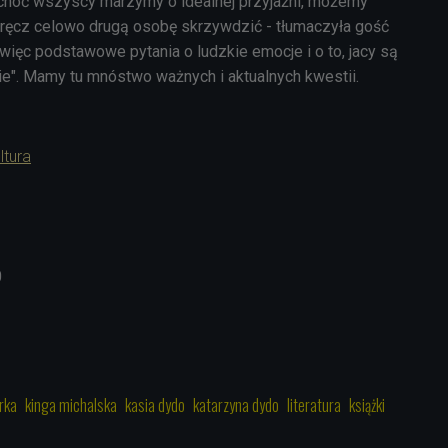
o choć wszyscy marzymy o idealnej przyjaźni, możemy
ręcz celowo drugą osobę skrzywdzić - tłumaczyła gość
 więc podstawowe pytania o ludzkie emocje i o to, jacy są
zie". Mamy tu mnóstwo ważnych i aktualnych kwestii.
ltura
0
rka
kinga michalska
kasia dydo
katarzyna dydo
literatura
książki