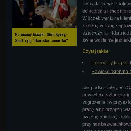
P
osiada jednak zdolnoś
do kupienia i choć nie 
W oczekiwaniu na klient
szklaną witrynę - opowi
dziewczynki i Klara jed
Polecamy książki. Shin Kyung-
Sook i jej "Dworska tancerka"
świat wcale nie jest tak
Czytaj także:
Polecamy książki.
Powieść "Srebrna d
Jak podkreślała gość Cz
powieści o sztucznej in
zagrożenie i w przyszł
pracę, albo przejmą wł
świetną pomocą, idealny
przy nas bezwarunkowo -