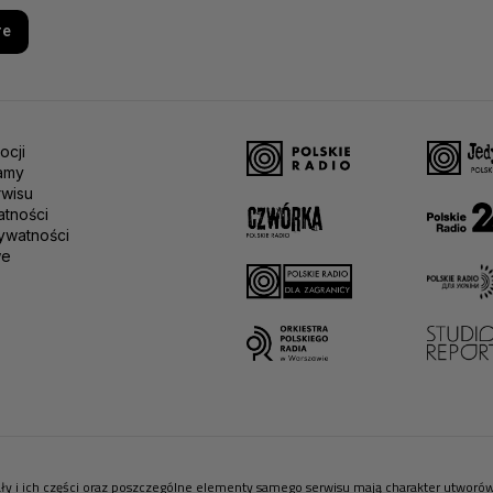
re
ocji
amy
rwisu
atności
ywatności
we
riały i ich części oraz poszczególne elementy samego serwisu mają charakter utwor