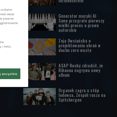
influencerem
 unikalne
tować swoje
Generator muzyki AI
wie prawnie
Suno przegrało pierwszy
sygnalizowane
wielki proces o prawa
autorskie
Zoja Owsiańska o
lów
projektowaniu ubrań w
i treści,
duchu zero waste
A$AP Rocky zdradził, że
Rihanna nagrywa nowy
ę wszystkie
album
Organek zagra u stóp
lodowca. Zespół rusza na
Spitsbergen