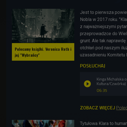
Jest to pierwsza powie
Nobla w 2017 roku. "Klar
z najważniejszymi pyta
przeprowadzce do Wielk
grunt. Ale tak naprawdę
otchłań pod naszym il
Polecamy książki. Veronica Roth i
jej "Wybrańcy"
uzasadnieniu Komitetu 
POSŁUCHAJ
Kinga Michalska o
Kultura/Czwórka)
06:35
ZOBACZ WIĘCEJ
Polec
Tytułowa Klara to huma