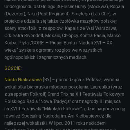
Undergroundu ostatniego 30-lecia: Gumy (Moskwa), Robala
(Dezerter), Niki (Post Regiment), Spiętego (Lao Che), w
projekcie udziela się także czołówka muzyków polskiej
sceny etno/folk, z zespołów: Kapela ze Wsi Warszawa,
Orkiestra Rivendell, Mosaic, Chłopcy Kontra Basia, Maćko
Korba. Płyta „’GORE’ – Pieśni Buntu i Niedoli XVI – XX
wieku” zyskała ogromny rozgłos we wszystkich
ogólnopolskich i zagranicznych mediach.
GOŚCIE:
Nasta Niakrasava
[BY] – pochodząca z Polesia, wybitna
wokalistka białoruska młodego pokolenia. Laureatka (wraz
z zespołem Folkroll) Grand Prix na XII Festiwalu Folkowym
Polskiego Radia "Nowa Tradycja" oraz nagrody III miejsca
na XVIII Festiwalu "Mikołajki Folkowe", gdzie nagrodzono ją
również Specjalną Nagrodą im. Ani Kiełbusiewicz dla
najlepszej wokalistki. W lipcu 2011 roku nakładem