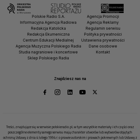
Polskie Radio S.A.
Agencja Promocji
Informacyjna Agencja Radiowa
Agencja Reklamy
Redakcja Katolicka
Regulamin serwisu
Redakcja Ekumeniczna
Polityka prywatności
Centrum Edukacji Medialnej
Ustawienia prywatności
Agencja Muzyczna Polskiego Radia
Dane osobowe
Studia nagraniowe i koncertowe
Kontakt
Sklep Polskiego Radia
Znajdziesz nas na
Treści, znajdujące się w serwisie polskieradio.pl, w tym wszystkie materiały i ich części oraz
poszczególne elementy samego serwisu mają charakter utworów lub wytworów objętych
ochroną Ustawy z dnia 4 lutego 1994 r. o prawie autorskim i prawach pokrewnych lub Ustawy z