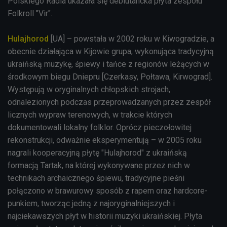
Polskiego Radia ukazała się debiutancka płyta zespołu
Folkroll "Vir".
Hulajhorod
[UA] – powstała w 2002 roku w Kiwogradzie, a
obecnie działająca w Kijowie grupa, wykonująca tradycyjną
ukraińską muzykę, śpiewy i tańce z regionów leżących w
środkowym biegu Dniepru [Czerkasy, Połtawa, Kirwograd].
Występują w oryginalnych chłopskich strojach,
odnalezionych podczas przeprowadzanych przez zespół
licznych wypraw terenowych, w trakcie których
dokumentowali lokalny folklor. Oprócz pieczołowitej
rekonstrukcji, odważnie eksperymentują – w 2005 roku
nagrali kooperacyjną płytę "Hulajhorod" z ukraińską
formacją Tartak, na której wykonywane przez nich w
technikach archaicznego śpiewu, tradycyjne pieśni
połączono w brawurowy sposób z rapem oraz hardcore-
punkiem, tworząc jedną z najoryginalniejszych i
najciekawszych płyt w historii muzyki ukraińskiej. Płyta