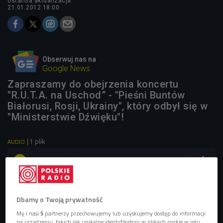
ostatnia aktualizacja:
21.01.2012 18:00
Obserwuj nas na
Google News
Zapraszamy do obejrzenia koncertu
"R.U.T.A. na Uschod” - "Pieśni Buntów
Białorusi, Rosji, Ukrainy", który odbył się w
"Ministerstwie Dźwięku"!
1 plik
AUDIO


41'27
Koncert R.U.T.A. NA USCHOD” - "Pieśni Buntów
Białorusi, Rosji, Ukrainy
Dbamy o Twoją prywatność
My i nasi
5
partnerzy przechowujemy lub uzyskujemy dostęp do informacji
na urządzeniu, takich jak unikalne identyfikatory w plikach cookie w celu
GALERIA