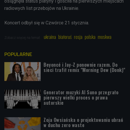
osiągnęła status platyny i gościła na pierwszych miejscach
radiowych list przebojów na Ukrainie.
Koncert odbył się w Czwórce 21 stycznia.
ukraina
białoruś
rosja
polska
moskwa
Zobacz więcej na temat:
POPULARNE
Beyoncé i Jay-Z ponownie razem. Do
sieci trafił remix "Morning Dew (Donk)"
Generator muzyki AI Suno przegrało
pierwszy wielki proces o prawa
autorskie
Zoja Owsiańska o projektowaniu ubrań
w duchu zero waste