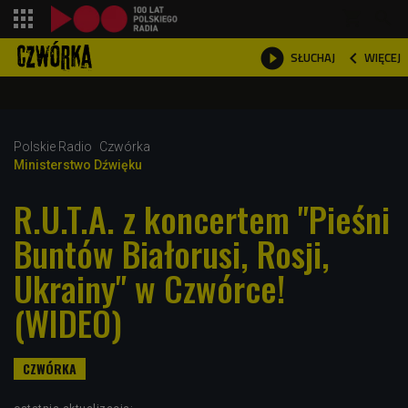
shopping_cart



WIĘCEJ
SŁUCHAJ

Polskie Radio
Czwórka
Ministerstwo Dźwięku
R.U.T.A. z koncertem "Pieśni
Buntów Białorusi, Rosji,
Ukrainy" w Czwórce!
(WIDEO)