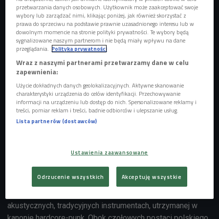
przetwarzania danych osobowych. Użytkownik może zaakceptować swoje
wybory lub zarządzać nimi, klikając poniżej, jak również skorzystać z
prawa do sprzeciwu na podstawie prawnie uzasadnionego interesu lub w
dowolnym momencie na stronie polityki prywatności. Te wybory będą
sygnalizowane naszym partnerom i nie będą miały wpływu na dane
przeglądania.
Polityka prywatności
Wraz z naszymi partnerami przetwarzamy dane w celu
zapewnienia:
Użycie dokładnych danych geolokalizacyjnych. Aktywne skanowanie
charakterystyki urządzenia do celów identyfikacji. Przechowywanie
informacji na urządzeniu lub dostęp do nich. Spersonalizowane reklamy i
treści, pomiar reklam i treści, badnie odbiorców i ulepszanie usług.
Lista partnerów (dostawców)

R.U.T.A. w "Ministerstwie Dźwięku"
więcej

Ustawienia zaawansowane
Odrzucenie wszystkich
Akceptuję wszystkie
R.U.T.A.
– Pionierskie połączenie archaicznych, anty-
feudalnych ludowych tekstów oraz muzyki wykonywanej na
akustycznych, tradycyjnych instrumentach, utrzymanej w
kanonie hardcore-punk. Obok czołowych postaci polskiego