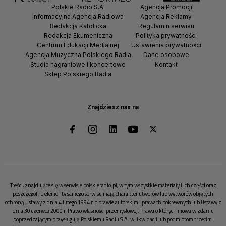
Polskie Radio S.A.
Agencja Promocji
Informacyjna Agencja Radiowa
Agencja Reklamy
Redakcja Katolicka
Regulamin serwisu
Redakcja Ekumeniczna
Polityka prywatności
Centrum Edukacji Medialnej
Ustawienia prywatności
Agencja Muzyczna Polskiego Radia
Dane osobowe
Studia nagraniowe i koncertowe
Kontakt
Sklep Polskiego Radia
Znajdziesz nas na
Treści, znajdujące się w serwisie polskieradio.pl, w tym wszystkie materiały i ich części oraz
poszczególne elementy samego serwisu mają charakter utworów lub wytworów objętych
ochroną Ustawy z dnia 4 lutego 1994 r. o prawie autorskim i prawach pokrewnych lub Ustawy z
dnia 30 czerwca 2000 r. Prawo własności przemysłowej. Prawa o których mowa w zdaniu
poprzedzającym przysługują Polskiemu Radiu S.A. w likwidacji lub podmiotom trzecim.