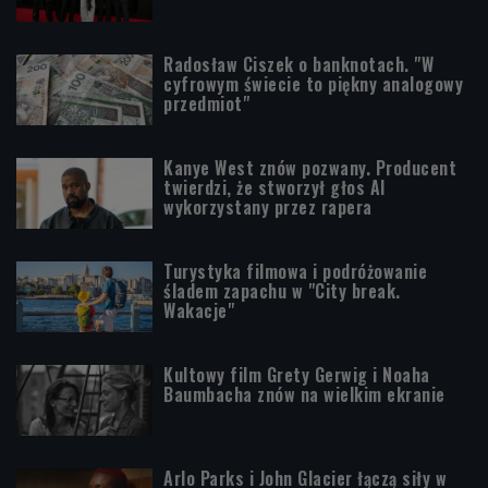
Radosław Ciszek o banknotach. "W
cyfrowym świecie to piękny analogowy
przedmiot"
Kanye West znów pozwany. Producent
twierdzi, że stworzył głos AI
wykorzystany przez rapera
Turystyka filmowa i podróżowanie
śladem zapachu w "City break.
Wakacje"
Kultowy film Grety Gerwig i Noaha
Baumbacha znów na wielkim ekranie
Arlo Parks i John Glacier łączą siły w