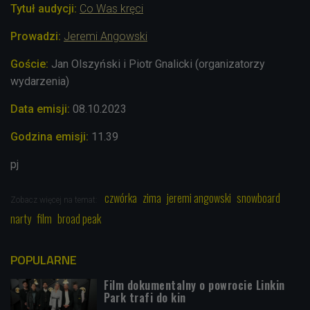
Tytuł audycji:
Co Was kręci
Prowadzi:
Jeremi Angowski
Goście:
Jan Olszyński i Piotr Gnalicki (organizatorzy
wydarzenia)
Data emisji:
08
.10.2023
Godzina emisji:
11.39
pj
czwórka
zima
jeremi angowski
snowboard
Zobacz więcej na temat:
narty
film
broad peak
POPULARNE
Film dokumentalny o powrocie Linkin
Park trafi do kin