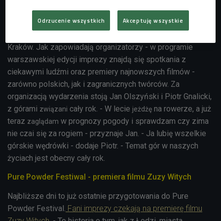
się m.in. premiera filmu polskiej narciarki freestylowej Zuzy
Odrzucenie wszystkich
Akceptuję wszystkie
Witych. Festiwal rozpocznie się 13.10 w warszawskim
kinie Luna, później odwiedzi także Wrocław, Katowice i
Kraków. Jak zapowiadają organizatorzy - w programie
warszawskiej edycji imprezy znajdą się spotkania z
ciekawymi ludźmi oraz premiery najnowszych filmów -
zarówno polskich, jak i zagranicznych twórców. Za
organizacją wydarzenia stoją
Jan Olszyński i Piotr Gnalicki,
z górami
cały rok. - W lecie
na rowerze, a już
związani
jeżdżę
teraz
w prognozy pogody i sprawdzam czy zima
zaglądam
nie czai się za rogiem - przyznaje Jan. - Ja lubię wszelkie
górskie wędrówki - dodaje Piotr. - Temat gór w naszych
życiach jest obecny cały rok.
Pure Powder Festiwal - premiera filmu Zuzy Witych
Najbliższe dni to już ostatnie przygotowania do Pure
Powder Festival.
Fani imprezy czekają na premierę filmu
Zuzy Witych
. - To historia o tym, jak z Łodzi, miasta