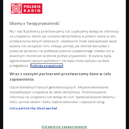
Dbamy o Twoją prywatność
My i nasi
5
partnerzy przechowujemy lub uzyskujemy dostęp do informacji
Zuza Witych Fot. Bartek Pawlikowski
Foto: Bartek Pawlikowski
na urządzeniu, takich jak unikalne identyfikatory w plikach cookie w celu
przetwarzania danych osobowych. Użytkownik może zaakceptować swoje
Nadchodzi Pure Powder Festiwal - odbędzie się w
wybory lub zarządzać nimi, klikając poniżej, jak również skorzystać z
Warszawie, Wrocławiu, Katowicach i Krakowie.
prawa do sprzeciwu na podstawie prawnie uzasadnionego interesu lub w
dowolnym momencie na stronie polityki prywatności. Te wybory będą
Właśnie podczas festiwalu zobaczymy premierę
sygnalizowane naszym partnerom i nie będą miały wpływu na dane
przeglądania.
Polityka prywatności
filmu Zuzy Witych.
Wraz z naszymi partnerami przetwarzamy dane w celu
Wśród gości wydarzenia są też Andrzej Bargiel,
zapewnienia:
Bartek Ziemski i Anna Tybor.
Użycie dokładnych danych geolokalizacyjnych. Aktywne skanowanie
W programie nie brakuje też znakomitych
charakterystyki urządzenia do celów identyfikacji. Przechowywanie
informacji na urządzeniu lub dostęp do nich. Spersonalizowane reklamy i
narciarskich filmów.
treści, pomiar reklam i treści, badnie odbiorców i ulepszanie usług.
Lista partnerów (dostawców)
Przed nami kolejna odsłona Pure Powder Festiwal -
imprezy poświęconej filmom narciarskim i
Ustawienia zaawansowane
snowboardowym. W tym roku w ramach festiwalu odbędzie