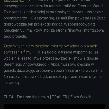
leżącego na dość płaskim terenie, trafić do Freeride World
Tour, jednej z najbardziej ekstremalnych imprez - zdradzają
organizatorzy. - Cieszymy się, że taki film powstał i że Zuza
doprowadziła ten projekt do końca. Współpracowała z
Maćkiem Sulimą, który stoi za stroną filmową i montażową
tego projektu.
Zuza Witych już w zeszłym roku opowiadała o planach
stworzenia filmu.
- To się udało, a trzeba wspomnieć, że
wcale nie jest to łatwe przedsięwzięcie - mówią goście
Jeremiego Angowskiego. - Akcja musi być kręcona w
górach, dużo zdjęć zrobionych poza trasami - to wyzwanie.
Na naszym festiwalu będzie można porozmawiać o tym z
narciarką.
ZUZA - Far from the peaks | TRAILER | Zuza Witych