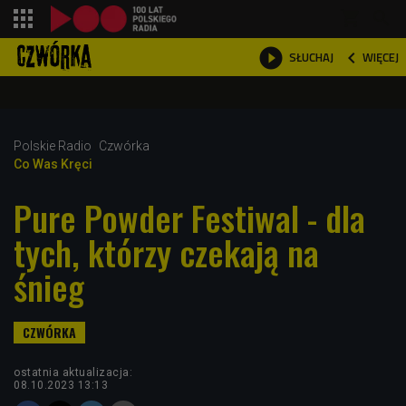
shopping_cart



WIĘCEJ
SŁUCHAJ

Polskie Radio
Czwórka
Co Was Kręci
Pure Powder Festiwal - dla
tych, którzy czekają na
śnieg
ostatnia aktualizacja:
08.10.2023 13:13