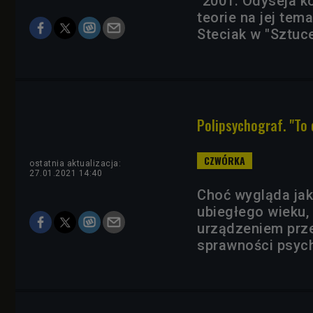
"2001: Odyseja k
teorie na jej tem
Steciak w "Sztuc
Polipsychograf. "To 
ostatnia aktualizacja:
27.01.2021 14:40
Choć wygląda jak
ubiegłego wieku,
urządzeniem prz
sprawności psyc