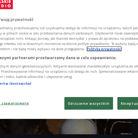
dzin tego niezwykłego futurologa, pisarza s-
lozofa. W swoich książkach opisywał
iska, które wyprzedzały swoją epokę.
Twoją prywatność
ednemu z nich - papyrolizie.
artnerzy przechowujemy lub uzyskujemy dostęp do informacji na urządzeniu, takich jak
ory w plikach cookie w celu przetwarzania danych osobowych. Użytkownik może zaakcep
arządzać nimi, klikając poniżej, jak również skorzystać z prawa do sprzeciwu na podsta
go interesu lub w dowolnym momencie na stronie polityki prywatności. Te wybory będą 
nerom i nie będą miały wpływu na dane przeglądania.
Polityka prywatności
szymi partnerami przetwarzamy dane w celu zapewnienia:
dnych danych geolokalizacyjnych. Aktywne skanowanie charakterystyki urządzenia do ce
i. Przechowywanie informacji na urządzeniu lub dostęp do nich. Spersonalizowane reklamy 
m i treści, badnie odbiorców i ulepszanie usług.
nerów (dostawców)
a zaawansowane
Odrzucenie wszystkich
Akceptuj