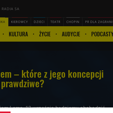
 RADIA SA
RKA
KIEROWCY
DZIECI
TEATR
CHOPIN
PR DLA ZAGRAN
KULTURA
ŻYCIE
AUDYCJE
PODCAST

Lem – które z jego koncepcji
ę prawdziwe?
kiem Lema, 12 września będziemy obchodzić