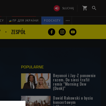
shopping_cart


SŁUCHAJ

ICY
ПР ДЛЯ УКРАЇНИ
PODCASTY
Y
ZESPÓŁ
POPULARNE
Beyoncé i Jay-Z ponownie
razem. Do sieci trafił
remix "Morning Dew
(Donk)"
Dawid Rakowski o byciu
koncertowym