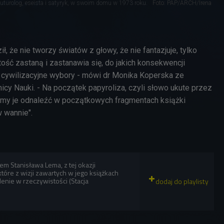
, futurolog, eseista i satyryk, w swoim domu w 1973 roku.
Foto: PAP/ARCH/Irena
ł, że nie tworzy światów z głowy, że nie fantazjuje, tylko
ość zastaną i zastanawia się, do jakich konsekwencji
cywilizacyjne wybory - mówi dr Monika Koperska ze
cy Nauki. - Na początek papyroliza, czyli słowo ukute przez
my je odnaleźć w początkowych fragmentach książki
w wannie".
iem Stanisława Lema, z tej okazji
które z wizji zawartych w jego książkach
enie w rzeczywistości (Stacja