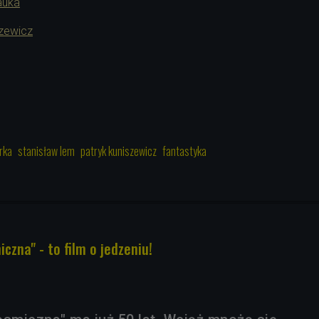
auka
szewicz
1
rka
stanisław lem
patryk kuniszewicz
fantastyka
czna" - to film o jedzeniu!