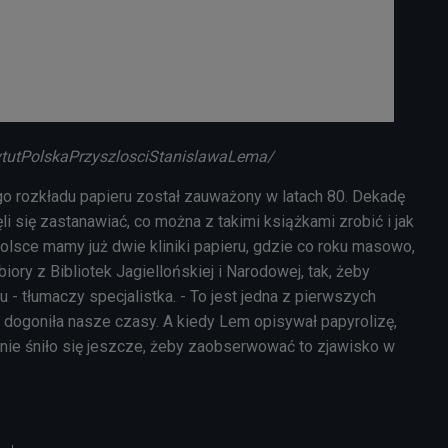
ytutPolskaPrzyszlosciStanislawaLema/
 rozkładu papieru został zauważony w latach 80. Dekadę
i się zastanawiać, co można z takimi książkami zrobić i jak
Polsce mamy już dwie kliniki papieru, gdzie co roku masowo,
iory z Bibliotek Jagiellońskiej i Narodowej, tak, żeby
u - tłumaczy specjalistka. - To jest jedna z pierwszych
e dogoniła nasze czasy. A kiedy Lem opisywał papyrolizę,
ie śniło się jeszcze, żeby zaobserwować to zjawisko w