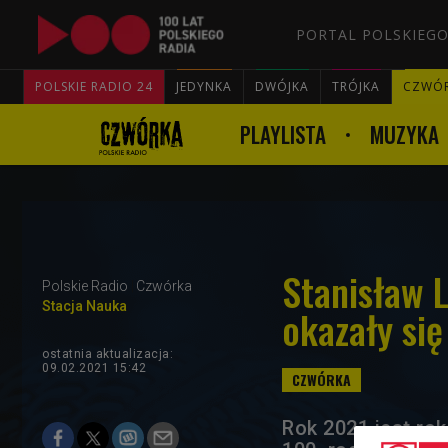
PORTAL POLSKIEGO
POLSKIE RADIO 24
JEDYNKA
DWÓJKA
TRÓJKA
CZWÓ
PLAYLISTA
MUZYKA
Stanisław 
Polskie Radio
Czwórka
Stacja Nauka
okazały si
ostatnia aktualizacja:
09.02.2021 15:42
Rok 2021 jest ro