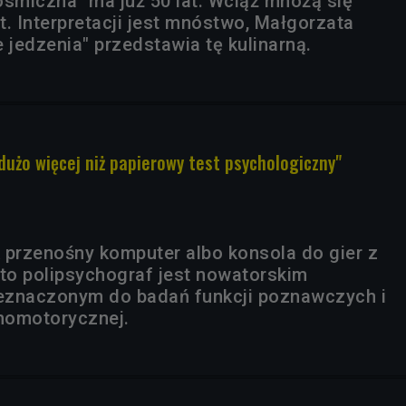
osmiczna" ma już 50 lat. Wciąż mnożą się
at. Interpretacji jest mnóstwo, Małgorzata
e jedzenia" przedstawia tę kulinarną.
dużo więcej niż papierowy test psychologiczny"
 przenośny komputer albo konsola do gier z
 to polipsychograf jest nowatorskim
eznaczonym do badań funkcji poznawczych i
homotorycznej.