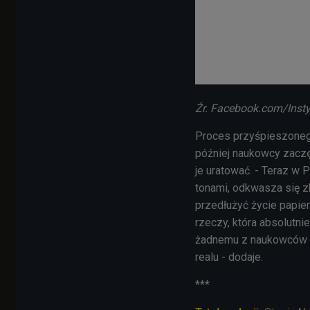
Źr. Facebook.com/Inst
Proces przyśpieszonego
później naukowcy zaczęl
je uratować. - Teraz w 
tonami, odkwasza się zb
przedłużyć życie papier
rzeczy, która absolutni
żadnemu z naukowców n
realu - dodaje.
***