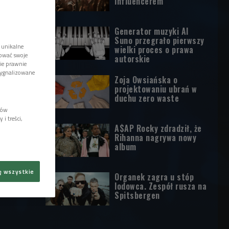
influencerem
Generator muzyki AI
Suno przegrało pierwszy
 unikalne
wielki proces o prawa
tować swoje
autorskie
wie prawnie
sygnalizowane
Zoja Owsiańska o
projektowaniu ubrań w
duchu zero waste
lów
i treści,
A$AP Rocky zdradził, że
Rihanna nagrywa nowy
album
ę wszystkie
Organek zagra u stóp
lodowca. Zespół rusza na
Spitsbergen