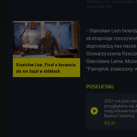
Stanisław Lem - filozof, pisarz
Jarosińska (PAI)
- Stanisław Lem twierdzi
ekstrapoluje rzeczywist
doprowadzą nas nasze 
Stowarzyszenia Rzeczni
Stanisława Lema. Może
Stanisław Lem. Pisał o kosmosie,
"Pamiętnik znaleziony 
ale nie bujał w obłokach
POSŁUCHAJ
2021 rok jest rok
przyglądamy się, 
mają odzwierciedl
Nauka/Czwórka)
03:31