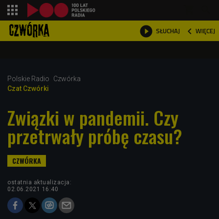
shopping_cart



WIĘCEJ
SŁUCHAJ

Polskie Radio
Czwórka
Czat Czwórki
Związki w pandemii. Czy
przetrwały próbę czasu?
ostatnia aktualizacja:
02.06.2021 16:40