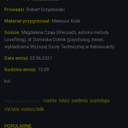
Prowadzi:
Robert Grzędowski
Materiał przygotował:
Mateusz Kulik
Goście:
Magdalena Czaja (lifecoach,
autorka metody
Lovefiting
), dr
Dominika Ochnik (psycholog, trener,
wykładowca Wyższej Szoły Technicznej w Katowicach)
Data emisji:
02.06.2021
Godzina emisji:
15.09
kul
czwórka
miłość
pandemia
psychologia
Zobacz więcej na temat:
styl życia
mateusz kulik
POPULARNE