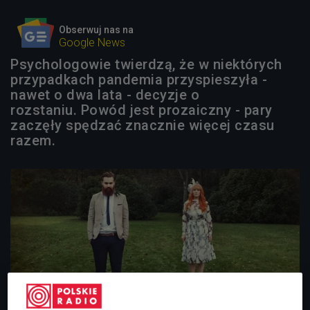
Obserwuj nas na
Google News
Psychologowie twierdzą, że w niektórych
przypadkach pandemia przyspieszyła -
nawet o dwa lata - decyzje o
rozstaniu. Powód jest prozaiczny - pary
zaczęły spędzać znacznie więcej czasu
razem.