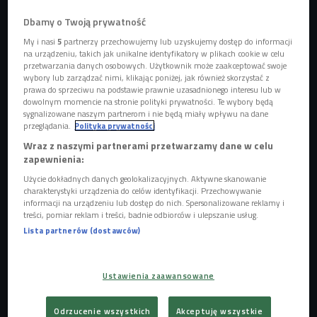
Dbamy o Twoją prywatność
(zdj. ilustracyjne)
Foto: Pixabay/iWorksphotography/dom. publiczna
My i nasi
5
partnerzy przechowujemy lub uzyskujemy dostęp do informacji
na urządzeniu, takich jak unikalne identyfikatory w plikach cookie w celu
- Pandemia zrobiła sprawdzam, jeśli chodzi o nasze
przetwarzania danych osobowych. Użytkownik może zaakceptować swoje
związki - podkreśla Magdalena Czaja,
autorka metody
wybory lub zarządzać nimi, klikając poniżej, jak również skorzystać z
prawa do sprzeciwu na podstawie prawnie uzasadnionego interesu lub w
Lovefiting. - W trakcie lockdownu stanęliśmy twarzą w
dowolnym momencie na stronie polityki prywatności. Te wybory będą
twarz w problemami, które w relacjach narastały od lat. W
sygnalizowane naszym partnerom i nie będą miały wpływu na dane
przeglądania.
Polityka prywatności
codzienności dawaliśmy im radę, ale w zamknięciu, w
Wraz z naszymi partnerami przetwarzamy dane w celu
stresie i niepewności mogły nas one przytłoczyć.
zapewnienia:
POSŁUCHAJ
Użycie dokładnych danych geolokalizacyjnych. Aktywne skanowanie
charakterystyki urządzenia do celów identyfikacji. Przechowywanie
Czego o związkach dowiedzieliśmy się w pandemii?
informacji na urządzeniu lub dostęp do nich. Spersonalizowane reklamy i
(Czat Czwórki?Czwórka)
treści, pomiar reklam i treści, badnie odbiorców i ulepszanie usług.
16:54
Lista partnerów (dostawców)
Ustawienia zaawansowane
Odrzucenie wszystkich
Akceptuję wszystkie