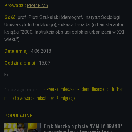
Prowadzi:
Piotr Firan
Gość:
prof. Piotr Szukalski (demograf, Instytut Socjologii
Uniwersytetu Łódzkiego), Łukasz Drozda, (urbanista autor
książki "2000. Instrukcja obsługi polskiej urbanizacji w XXI
wieku")
Data emisji:
4.06.2018
Godzina emisji:
15.07
kd
czwórka
mieszkanie
dom
finanse
piotr firan
Zobacz więcej na temat:
michał piwowarek
miasto
wieś
migracja
POPULARNE
Eryk Moczko o płycie "FAMILY BRAND":
czerpałem fun z tworzenia tego