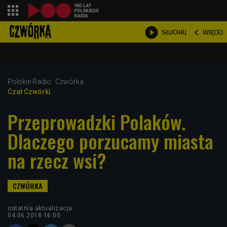
shopping_cart



WIĘCEJ
SŁUCHAJ

Polskie Radio
Czwórka
Czat Czwórki
Przeprowadzki Polaków.
Dlaczego porzucamy miasta
na rzecz wsi?
ostatnia aktualizacja:
04.06.2018 16:00