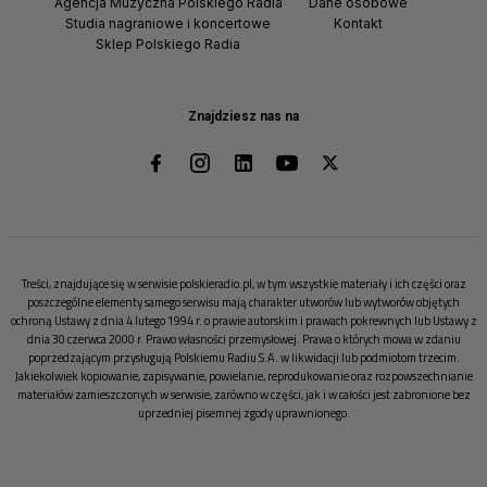
Agencja Muzyczna Polskiego Radia
Dane osobowe
Studia nagraniowe i koncertowe
Kontakt
Sklep Polskiego Radia
Znajdziesz nas na
Treści, znajdujące się w serwisie polskieradio.pl, w tym wszystkie materiały i ich części oraz
poszczególne elementy samego serwisu mają charakter utworów lub wytworów objętych
ochroną Ustawy z dnia 4 lutego 1994 r. o prawie autorskim i prawach pokrewnych lub Ustawy z
dnia 30 czerwca 2000 r. Prawo własności przemysłowej. Prawa o których mowa w zdaniu
poprzedzającym przysługują Polskiemu Radiu S.A. w likwidacji lub podmiotom trzecim.
Jakiekolwiek kopiowanie, zapisywanie, powielanie, reprodukowanie oraz rozpowszechnianie
materiałów zamieszczonych w serwisie, zarówno w części, jak i w całości jest zabronione bez
uprzedniej pisemnej zgody uprawnionego.