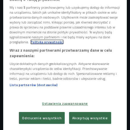
My i nasi
5
partnerzy przechowujemy lub uzyskujemy dostęp do informacji
na urządzeniu, takich jak unikalne identyfikatory w plikach cookie w celu
przetwarzania danych osobowych. Użytkownik może zaakceptować swoje
wybory lub zarządzać nimi, klikając poniżej, jak również skorzystać z
prawa do sprzeciwu na podstawie prawnie uzasadnionego interesu lub w
dowolnym momencie na stronie polityki prywatności. Te wybory będą
sygnalizowane naszym partnerom i nie będą miały wpływu na dane
przeglądania.
Polityka prywatności
Wraz z naszymi partnerami przetwarzamy dane w celu
zapewnienia:
Użycie dokładnych danych geolokalizacyjnych. Aktywne skanowanie
charakterystyki urządzenia do celów identyfikacji. Przechowywanie
informacji na urządzeniu lub dostęp do nich. Spersonalizowane reklamy i
treści, pomiar reklam i treści, badnie odbiorców i ulepszanie usług.
Lista partnerów (dostawców)
Zdjęcie ilustracyjne
Foto: Africa Studio/ shutterstock.com
Ustawienia zaawansowane
Odrzucenie wszystkich
Akceptuję wszystkie