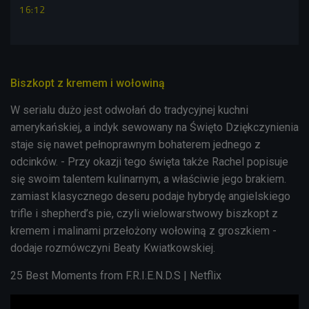
16:12
Biszkopt z kremem i wołowiną
W serialu dużo jest odwołań do tradycyjnej kuchni
amerykańskiej, a indyk sewowany na Święto Dziękczynienia
staje się nawet pełnoprawnym bohaterem jednego z
odcinków. - Przy okazji tego święta także Rachel popisuje
się swoim talentem kulinarnym, a właściwie jego brakiem.
zamiast klasycznego deseru podaje hybrydę angielskiego
trifle i shepherd’s pie, czyli wielowarstwowy biszkopt z
kremem i malinami przełożony wołowiną z groszkiem -
dodaje rozmówczyni Beaty Kwiatkowskiej.
25 Best Moments from F.R.I.E.N.D.S | Netflix