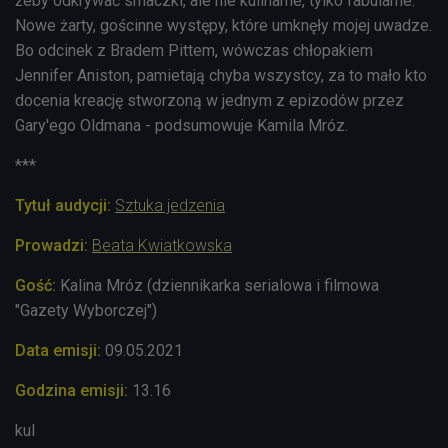
żeby odkrywać smaczki, ale nie kulinarne, tylko fabularne.
Nowe żarty, gościnne występy, które umknęły mojej uwadze.
Bo odcinek z Bradem Pittem, wówczas chłopakiem
Jennifer Aniston, pamietają chyba wszystcy, za to mało kto
docenia kreację stworzoną w jednym z epizodów przez
Gary'ego Oldmana - podsumowuje Kamila Mróz.
***
Tytuł audycji:
Sztuka jedzenia
Prowadzi:
Beata Kwiatkowska
Gość:
Kalina Mróz (dziennikarka serialowa i filmowa
"Gazety Wyborczej")
Data emisji:
09.05
.2021
Godzina emisji:
13.16
kul