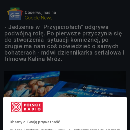
Obserwuj nas na
Google News
- Jedzenie w "Przyjaciołach" odgrywa
podwójną rolę. Po pierwsze przyczynia się
do stworzenia sytuacji komicznej, po
drugie ma nam coś oowiedzieć o samych
bohaterach - mówi dziennikarka serialowa i
filmowa Kalina Mróz.
Dbamy o Twoją prywatność
My i nasi
5
partnerzy przechowujemy lub uzyskujemy dostęp do informacji