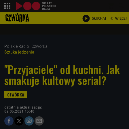
shopping_cart



WIĘCEJ
SŁUCHAJ

Polskie Radio
Czwórka
Sztuka jedzenia
"Przyjaciele" od kuchni. Jak
smakuje kultowy serial?
ostatnia aktualizacja:
09.05.2021 15:40