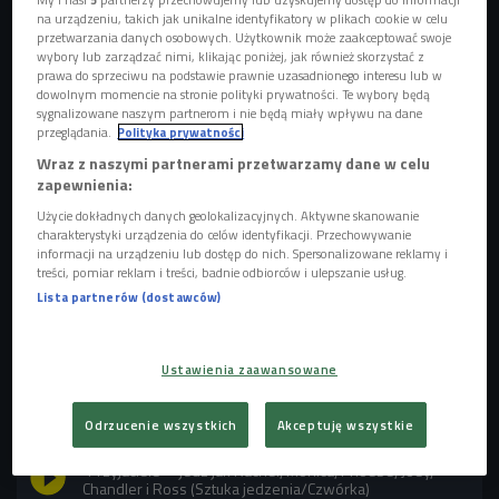
na urządzeniu, takich jak unikalne identyfikatory w plikach cookie w celu
przetwarzania danych osobowych. Użytkownik może zaakceptować swoje
Serial "Friends"
Foto: Kraft74/Shutterstock.com
wybory lub zarządzać nimi, klikając poniżej, jak również skorzystać z
prawa do sprzeciwu na podstawie prawnie uzasadnionego interesu lub w
Jedna pizza to za mało
dowolnym momencie na stronie polityki prywatności. Te wybory będą
sygnalizowane naszym partnerom i nie będą miały wpływu na dane
przeglądania.
Polityka prywatności
Serial "Przyjaciele", czyli "Friends" - stworzony przez Martę
Wraz z naszymi partnerami przetwarzamy dane w celu
Kaufmann i Davida Crane'a - to historia sześciorga młodych
zapewnienia:
ludzi, mieszkających na nowojorskim Manhattanie, którzy
Użycie dokładnych danych geolokalizacyjnych. Aktywne skanowanie
zanim się stali ikonami popkultury, przekazali widzom wiele
charakterystyki urządzenia do celów identyfikacji. Przechowywanie
cennych rad - m.in. tę, że pizza jest dobra na wszystko. -
informacji na urządzeniu lub dostęp do nich. Spersonalizowane reklamy i
treści, pomiar reklam i treści, badnie odbiorców i ulepszanie usług.
Największym amatorem tego dania jest Joey, w którego
Lista partnerów (dostawców)
żyłach płynie włoska krew. Dla niego piątek jest świętem
pizzy, a właściwie dwóch pizz, bo "jedna pizza się nie liczy"
- opowiada gość Czwórki.
- Joey w ogóle zajada się fast
Ustawienia zaawansowane
foodem i uwielbia kanapki z klopsikami.
POSŁUCHAJ
Odrzucenie wszystkich
Akceptuję wszystkie
"Przyjaciele" - jedz jak Rachel, Monica, Phoebe, Joey,
Chandler i Ross (Sztuka jedzenia/Czwórka)