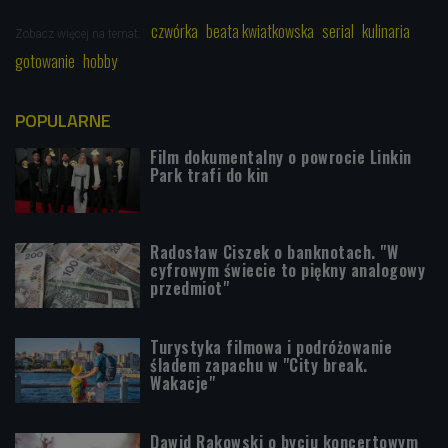
czwórka
beata kwiatkowska
serial
kulinaria
Zobacz więcej na temat:
gotowanie
hobby
POPULARNE
Film dokumentalny o powrocie Linkin
Park trafi do kin
Radosław Ciszek o banknotach. "W
cyfrowym świecie to piękny analogowy
przedmiot"
Turystyka filmowa i podróżowanie
śladem zapachu w "City break.
Wakacje"
Dawid Rakowski o byciu koncertowym