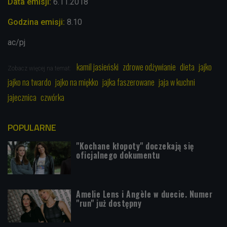
Data emisji:
6
.11
.2018
Godzina emisji:
8.10
ac/pj
kamil jasieński
zdrowe odżywianie
dieta
jajko
Zobacz więcej na temat:
jajko na twardo
jajko na miękko
jajka faszerowane
jaja w kuchni
jajecznica
czwórka
POPULARNE
"Kochane kłopoty" doczekają się
oficjalnego dokumentu
Amelie Lens i Angèle w duecie. Numer
"run" już dostępny