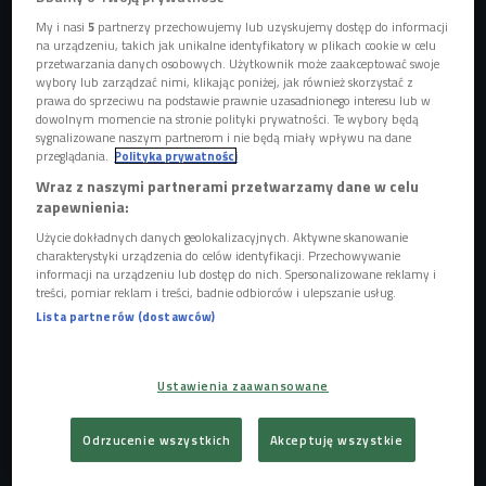
My i nasi
5
partnerzy przechowujemy lub uzyskujemy dostęp do informacji
na urządzeniu, takich jak unikalne identyfikatory w plikach cookie w celu
przetwarzania danych osobowych. Użytkownik może zaakceptować swoje
wybory lub zarządzać nimi, klikając poniżej, jak również skorzystać z
prawa do sprzeciwu na podstawie prawnie uzasadnionego interesu lub w
dowolnym momencie na stronie polityki prywatności. Te wybory będą
sygnalizowane naszym partnerom i nie będą miały wpływu na dane
przeglądania.
Polityka prywatności
Wraz z naszymi partnerami przetwarzamy dane w celu
zapewnienia:
Użycie dokładnych danych geolokalizacyjnych. Aktywne skanowanie
charakterystyki urządzenia do celów identyfikacji. Przechowywanie
informacji na urządzeniu lub dostęp do nich. Spersonalizowane reklamy i
Zofia i Kasia Pilitowskie
Foto: Kamil Jasieński/Czwórka
treści, pomiar reklam i treści, badnie odbiorców i ulepszanie usług.
Lista partnerów (dostawców)
- Piszemy chyba o wszystkich wariacjach na temat jajek.
Nie chciałyśmy zamykać tego produktu w żadnych ramach.
Ustawienia zaawansowane
Pokazujemy, że nadaje się nie tylko na śniadanie -
opowiadały w studiu Czwórki.
Odrzucenie wszystkich
Akceptuję wszystkie
- Utylitarność jest bardzo ważna w kuchni. Innym produktem,