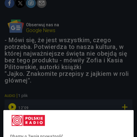
Obserwuj nas na
Google News
- Mówi się, że jest wszystkim, czego
potrzeba. Potwierdza to nasza kultura, w
której najważniejsze święta nie obejdą się
bez tego produktu - mówiły Zofia i Kasia
Pilitowskie, autorki książki
"Jajko. Znakomite przepisy z jajkiem w roli
głównej".
1 plik
AUDIO


12'09
Jajko - smaczne, wszechobecne, dobre prawie do
wszystkiego (Pierwsze słyszę/Czwórka)
Dbamy o Twoją prywatność