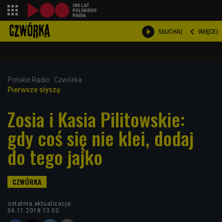
shopping_cart



WIĘCEJ
SŁUCHAJ

Polskie Radio
Czwórka
Pierwsze słyszę
Zosia i Kasia Pilitowskie:
gdy coś się nie klei, dodaj
do tego jajko
ostatnia aktualizacja:
06.11.2018 13:00