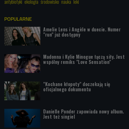
antybiotyki
ekologia
środowisko
nauka
leki
POPULARNE
Amelie Lens i Angèle w duecie. Numer
"run" już dostępny
Madonna i Kylie Minogue łączą siły. Jest
wspólny remiks "Love Sensation"
"Kochane kłopoty" doczekają się
oficjalnego dokumentu
Danielle Ponder zapowiada nowy album.
Jest też singiel