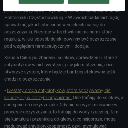
Drugą grupę stanowią antybiotyki, a trzecią leki
przeciwcukrzycowe - wymienia Klaudia Całus, doktorantka
Politechniki Częstochowskiej. - W swoich badaniach będę
sprawdzać, jak ich obecność w ściekach ma się do
oczyszczania. Niestety w tej chwili nie ma norm, które
regulują, w jaki sposób ścieki powinny być oczyszczane
pod względem farmaceutycznym - dodaje.
Klaudia Całus po zbadaniu ścieków, sprawdzeniu, które z
antybiotyków w nich występują i w jakim stężeniu, chce
stworzyć system, który będzie bardziej efektywny, jeśli
chodzi o oczyszczanie.
-
Niestety droga antybiotyków, które spożywamy, nie
kończy się w naszym organizmie.
One trafiają do ścieków, a
następnie do oczyszczalni. Gdy nie są wyeliminowane w
procesie oczyszczania, to trafiają do wody rzecznej. Tam
się kumulują i przenikają do gleby, a co najgorsze, mogą
modulować antybiotykooporność, czyli stymulować