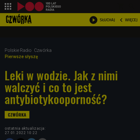
shopping_cart



WIĘCEJ
SŁUCHAJ

Polskie Radio
Czwórka
Pierwsze słyszę
Leki w wodzie. Jak z nimi
walczyć i co to jest
antybiotykooporność?
ostatnia aktualizacja:
27.01.2022 10:22