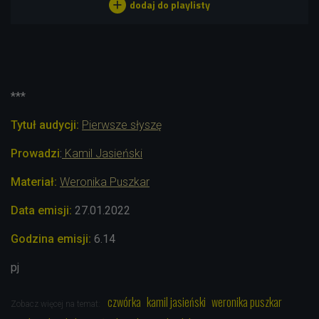
***
Tytuł audycji:
Pierwsze słyszę
Prowadzi
:
Kamil Jasieński
Materiał:
Weronika Puszkar
Data emisji:
27.01
.2022
Godzina emisji:
6.14
pj
czwórka
kamil jasieński
weronika puszkar
Zobacz więcej na temat: