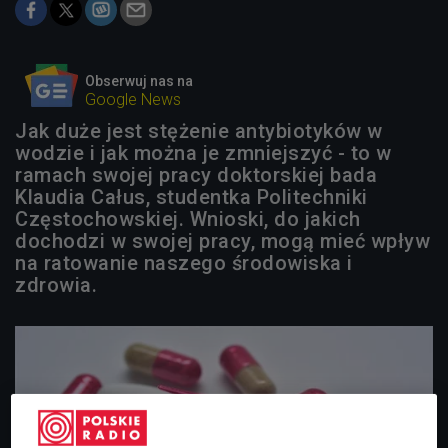
Obserwuj nas na
Google News
Jak duże jest stężenie antybiotyków w
wodzie i jak można je zmniejszyć - to w
ramach swojej pracy doktorskiej bada
Klaudia Całus, studentka Politechniki
Częstochowskiej. Wnioski, do jakich
dochodzi w swojej pracy, mogą mieć wpływ
na ratowanie naszego środowiska i
zdrowia.