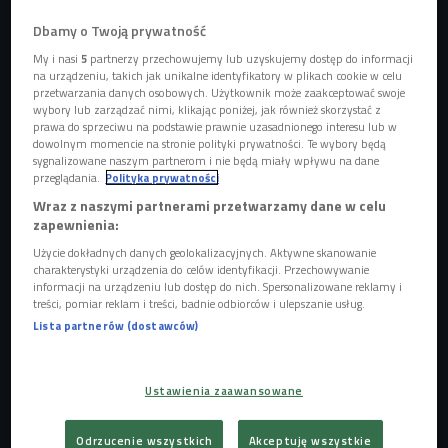
Dbamy o Twoją prywatność
My i nasi
5
partnerzy przechowujemy lub uzyskujemy dostęp do informacji
na urządzeniu, takich jak unikalne identyfikatory w plikach cookie w celu
przetwarzania danych osobowych. Użytkownik może zaakceptować swoje
wybory lub zarządzać nimi, klikając poniżej, jak również skorzystać z
prawa do sprzeciwu na podstawie prawnie uzasadnionego interesu lub w
Niestety droga antybiotyków, które spożywamy nie kończy się w naszym
organizmie. Resztki lekarstw trafiają do ścieków, potem do rzek
Foto: Pixabay
dowolnym momencie na stronie polityki prywatności. Te wybory będą
sygnalizowane naszym partnerom i nie będą miały wpływu na dane
przeglądania.
Polityka prywatności
Udało się ustalić, że obecnie
oczyszczalnie ścieków nie są
Wraz z naszymi partnerami przetwarzamy dane w celu
w stanie odpowiednio oczyścić ścieków z pozostałości
zapewnienia:
leków
. Powoduje to, że m.in. antybiotyki przedostają się do
Użycie dokładnych danych geolokalizacyjnych. Aktywne skanowanie
wód rzecznych, a następnie do naszego
charakterystyki urządzenia do celów identyfikacji. Przechowywanie
organizmu. Wszystko to sprawia, że dochodzi do tzw.
informacji na urządzeniu lub dostęp do nich. Spersonalizowane reklamy i
treści, pomiar reklam i treści, badnie odbiorców i ulepszanie usług.
antybiotykooporności, czyli zjawiska, które polega na tym,
Lista partnerów (dostawców)
że dostępne leki przestają na nas działać.
Co trafia do wody?
Ustawienia zaawansowane
- W ściekach znajdujemy wszystkie leki przeciwzapalne:
paracetamol, ibuprofen - każdy z nas z tego korzysta.
Odrzucenie wszystkich
Akceptuję wszystkie