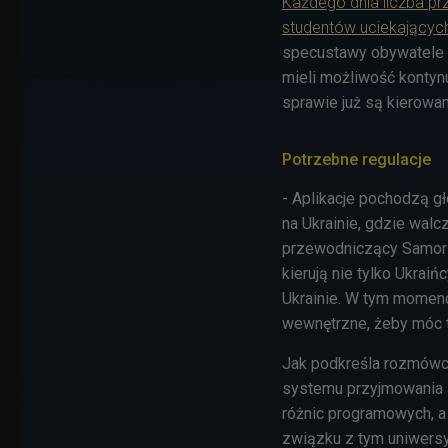
Każdego dnia liczba p
studentów uciekających
specustawy obywatele Uk
mieli możliwość kontynu
sprawie już są kierowan
Potrzebne regulacje
- Aplikacje pochodzą g
na Ukrainie, gdzie walc
przewodniczący Samorz
kierują nie tylko Ukraiń
Ukrainie. W tym momen
wewnętrzne, żeby móc 
Jak podkreśla rozmówca
systemu przyjmowania s
różnic programowych, a
związku z tym uniwersy