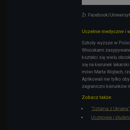
Źr. Facebook/Uniwersy
Uczelnie medyczne i w
Szkoły wyższe w Polsce
Wnioskami zasypywane s
kształci się wielu obcok
się na kierunek lekarsk
mówi Marta Wojtach, r
Aplikowali nie tylko ob
zagraniczni kierunków 
Zobacz także:
"Sztama z Ukrainą"
Uczniowie i studen