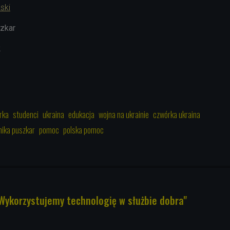
ńsk
i
zkar
2
rka
studenci
ukraina
edukacja
wojna na ukrainie
czwórka ukraina
ika puszkar
pomoc
polska pomoc
"Wykorzystujemy technologię w służbie dobra"