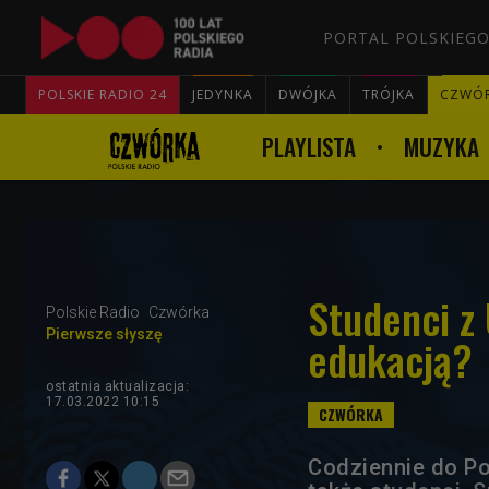
PORTAL POLSKIEGO
POLSKIE RADIO 24
JEDYNKA
DWÓJKA
TRÓJKA
CZWÓ
PLAYLISTA
MUZYKA
Studenci z 
Polskie Radio
Czwórka
Pierwsze słyszę
edukacją?
ostatnia aktualizacja:
17.03.2022 10:15
Codziennie do Po