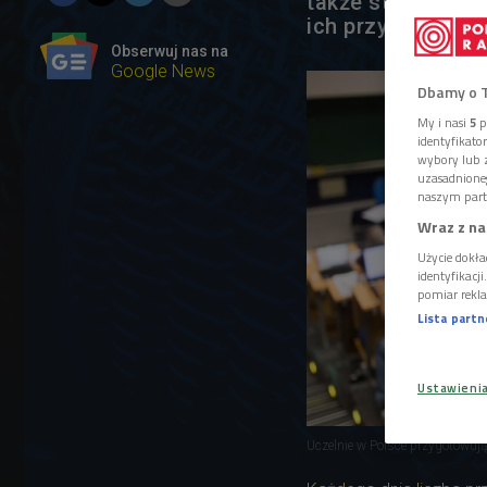
także studenci. 
ich przyjęcie.
Obserwuj nas na
Google News
Dbamy o 
My i nasi
5
p
identyfikat
wybory lub z
uzasadnione
naszym part
Wraz z na
Użycie dokła
identyfikacj
pomiar rekla
Lista part
Ustawieni
Uczelnie w Polsce przygotowują 