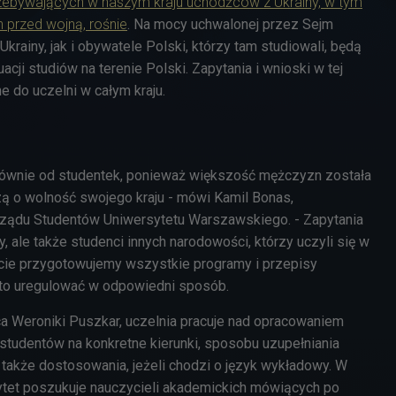
rzebywających w naszym kraju uchodźców z Ukrainy, w tym
 przed wojną, rośnie
. Na mocy uchwalonej przez Sejm
rainy, jak i obywatele Polski, którzy tam studiowali, będą
acji studiów na terenie Polski. Zapytania i wnioski w tej
e do uczelni w całym kraju.
łównie od studentek, ponieważ większość mężczyzn została
zą o wolność swojego kraju - mówi Kamil Bonas,
ądu Studentów Uniwersytetu Warszawskiego. - Zapytania
cy, ale także studenci innych narodowości, którzy uczyli się w
cie przygotowujemy wszystkie programy i przepisy
to uregulować w odpowiedni sposób.
 Weroniki Puszkar, uczelnia pracuje nad opracowaniem
tudentów na konkretne kierunki, sposobu uzupełniania
 także dostosowania, jeżeli chodzi o język wykładowy. W
tet poszukuje nauczycieli akademickich mówiących po