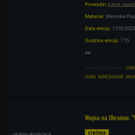
Prowadzi
:
Kamil Jasie
Materiał:
Weronika Pus
Data emisji:
17.03
.202
Godzina emisji:
7.15
aw
czwó
Zobacz więcej na temat:
studia
kamil jasieński
weron
Wojna na Ukrainie. 
ostatnia aktualizacja: