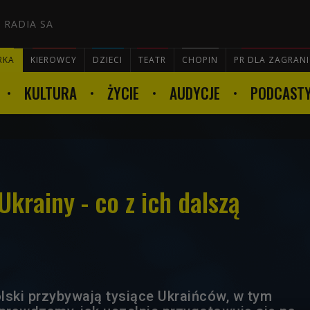
 RADIA SA
RKA
KIEROWCY
DZIECI
TEATR
CHOPIN
PR DLA ZAGRAN
KULTURA
ŻYCIE
AUDYCJE
PODCAST

Ukrainy - co z ich dalszą
lski przybywają tysiące Ukraińców, w tym