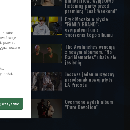
planetariów. Wyjątkowe
listening party przed
premierą "Lost Weekend"
Eryk Moczko o płycie
"FAMILY BRAND":
czerpałem fun z
 unikalne
tworzenia tego albumu
tować swoje
wie prawnie
The Avalanches wracają
sygnalizowane
z nowym albumem. "No
Bad Memories" ukaże się
jesienią
lów
Jeszcze jeden muzyczny
i treści,
przedsmak nowej płyty
LA Priesta
Overmono wydali album
ę wszystkie
"Pure Devotion"