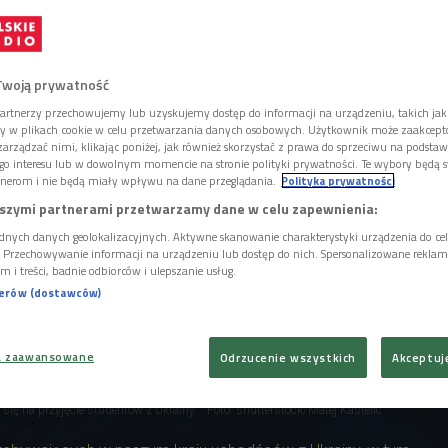
Sprawdzamy, jak uczelnie przygotowują się na
Twoją prywatność
artnerzy przechowujemy lub uzyskujemy dostęp do informacji na urządzeniu, takich jak
ory w plikach cookie w celu przetwarzania danych osobowych. Użytkownik może zaakcep
arządzać nimi, klikając poniżej, jak również skorzystać z prawa do sprzeciwu na podsta
go interesu lub w dowolnym momencie na stronie polityki prywatności. Te wybory będą 
nerom i nie będą miały wpływu na dane przeglądania.
Polityka prywatności
szymi partnerami przetwarzamy dane w celu zapewnienia:
dnych danych geolokalizacyjnych. Aktywne skanowanie charakterystyki urządzenia do ce
i. Przechowywanie informacji na urządzeniu lub dostęp do nich. Spersonalizowane reklamy 
m i treści, badnie odbiorców i ulepszanie usług.
nerów (dostawców)
a zaawansowane
Odrzucenie wszystkich
Akceptuj
się na przyjęcie studentów z Ukrainy.
Foto: shutterstock/Matej Kastelic