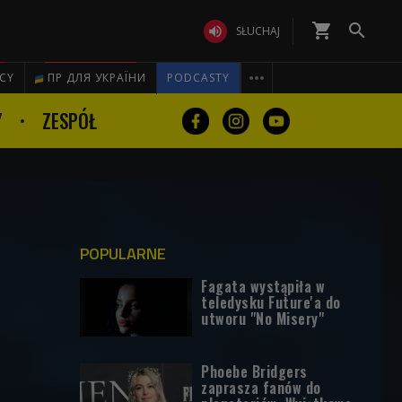
shopping_cart


SŁUCHAJ

ICY
ПР ДЛЯ УКРАЇНИ
PODCASTY
Y
ZESPÓŁ
POPULARNE
Fagata wystąpiła w
teledysku Future'a do
utworu "No Misery"
Phoebe Bridgers
zaprasza fanów do