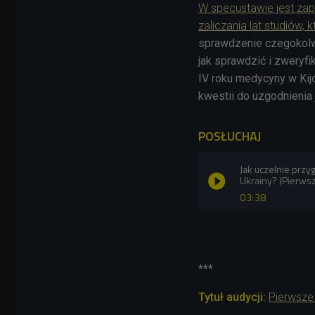
W specustawie jest zap
zaliczania lat studiów, 
sprawdzenie czegokolwi
jak sprawdzić i zweryfik
IV roku medycyny w Kij
kwestii do uzgodnienia 
POSŁUCHAJ
Jak uczelnie przy
Ukrainy? (Pierws
03:38
***
Tytuł audycji:
Pierwsze