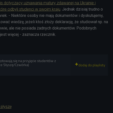
is dotyczący uznawania matury zdawanej na Ukrainie i
które odbyli studenci w swoim kraju
. Jednak dzisiaj trudno o
ek. - Niektóre osoby nie mają dokumentów i dyskutujemy,
ować wiedzę, jeżeli ktoś złoży deklarację, że studiował np. na
owie, ale nie posiada żadnych dokumentów. Podobnych
jest więcej - zaznacza rzecznik.
gotowują się na przyjęcie studentów z
ze Słyszę/Czwórka)
 słyszę