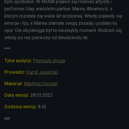
było spotkanie. W MoMA pojawił się również artysta i
performer Ulay, wieloletni partner Mariny Abramović, z
którym rozstała się wiele lat wcześniej. Wtedy p
ojawiły się
emocje i łzy, a
Marina złamała swoją zasadę i podała mu
ręce. Dla obydwojga był to niezwykły moment. Widzieli się
wtedy po raz pierwszy od dwudziestu lat.
***
Tytuł audycji:
Pierwsze słyszę
Prowadzi
:
Kamil Jasieński
Materiał:
Martyna Ogonek
Data emisji:
28.03
.2022
Godzina emisji:
8.42
aw