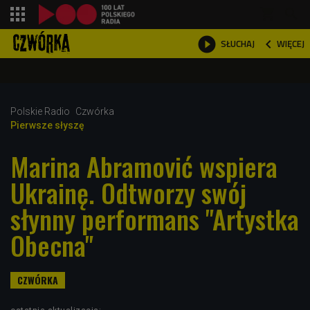
shopping_cart



WIĘCEJ
SŁUCHAJ

Polskie Radio
Czwórka
Pierwsze słyszę
Marina Abramović wspiera
Ukrainę. Odtworzy swój
słynny performans "Artystka
Obecna"