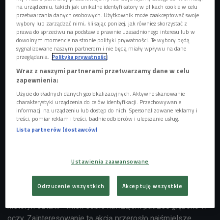
na urządzeniu, takich jak unikalne identyfikatory w plikach cookie w celu
przetwarzania danych osobowych. Użytkownik może zaakceptować swoje
wybory lub zarządzać nimi, klikając poniżej, jak również skorzystać z
prawa do sprzeciwu na podstawie prawnie uzasadnionego interesu lub w
dowolnym momencie na stronie polityki prywatności. Te wybory będą
sygnalizowane naszym partnerom i nie będą miały wpływu na dane
Marina Abramović. Kadr z filmu "Marina Abramović: artystka obecna"
Foto:
fot. mat.pras.
przeglądania.
Polityka prywatności
Wraz z naszymi partnerami przetwarzamy dane w celu
W ramach wsparcia dla Ukrainy słynna serbska artystka
zapewnienia:
Marina Abramović postanowiła odtworzyć swój słynny
Użycie dokładnych danych geolokalizacyjnych. Aktywne skanowanie
performans "Artystka Obecna"
. Jego premiera miała
charakterystyki urządzenia do celów identyfikacji. Przechowywanie
informacji na urządzeniu lub dostęp do nich. Spersonalizowane reklamy i
miejsce w nowojorskim MoMa w 2010 roku. Teraz, po 12
treści, pomiar reklam i treści, badnie odbiorców i ulepszanie usług.
latach Marina chce go odtworzyć 16 kwietnia także w
Lista partnerów (dostawców)
Nowym Jorku. Dochód w całości przekaże na rzecz Ukrainy.
- Performans polegał na tym, że Marina siedziała
Ustawienia zaawansowane
nieruchomo za stołem. Naprzeciwko niej mógł usiąść widz,
który przyszedł na wydarzenie, jednak także nie mógł
Odrzucenie wszystkich
Akceptuję wszystkie
wykonywać żadnych ruchów - mówi Marta Motyl, pisarka i
historyk sztuki. - Mieli sobie nawzajem patrzeć głęboko w
oczy. Zainteresowanie tą akcją przerosło najśmielsze