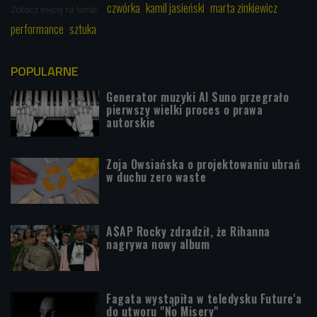
czwórka
kamil jasieński
marta zinkiewicz
Zobacz więcej na temat:
performance
sztuka
POPULARNE
Generator muzyki AI Suno przegrało
pierwszy wielki proces o prawa
autorskie
Zoja Owsiańska o projektowaniu ubrań
w duchu zero waste
A$AP Rocky zdradził, że Rihanna
nagrywa nowy album
Fagata wystąpiła w teledysku Future'a
do utworu "No Misery"