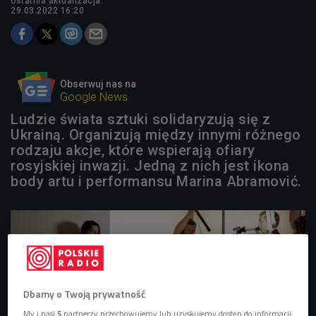
ostatnia aktualizacja:
29.03.2022 16:20
Obserwuj nas na
Google News
Ludzie świata sztuki solidaryzują się z
Ukrainą. Organizują między innymi różnego
rodzaju akcje, które wspierają ofiary
rosyjskiej inwazji. Jedną z nich jest ikona
body artu i performansu Marina Abramović.
Dbamy o Twoją prywatność
My i nasi
5
partnerzy przechowujemy lub uzyskujemy dostęp do informacji