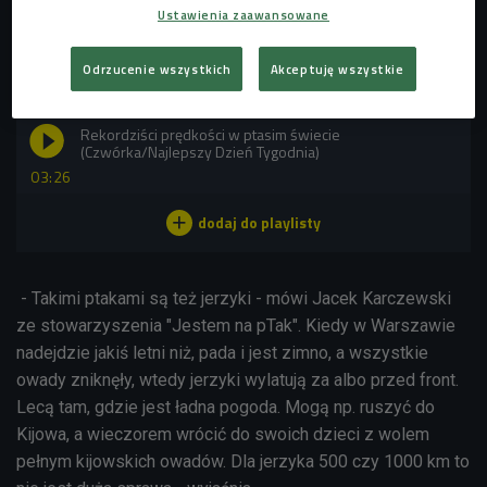
gatunków, które bez problemu zmieniają państwa
Ustawienia zaawansowane
żerowania.
Odrzucenie wszystkich
Akceptuję wszystkie
POSŁUCHAJ
Rekordziści prędkości w ptasim świecie
(Czwórka/Najlepszy Dzień Tygodnia)
03:26
- Takimi ptakami są też jerzyki - mówi
Jacek Karczewski
ze stowarzyszenia "Jestem na pTak"
. Kiedy w Warszawie
nadejdzie jakiś letni niż, pada i jest zimno, a wszystkie
owady zniknęły, wtedy jerzyki wylatują za albo przed front.
Lecą tam, gdzie jest ładna pogoda. Mogą np. ruszyć do
Kijowa, a wieczorem wrócić do swoich dzieci z wolem
pełnym kijowskich owadów. Dla jerzyka 500 czy 1000 km to