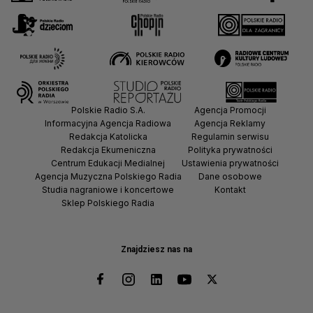
Polskie Radio S.A.
Agencja Promocji
Informacyjna Agencja Radiowa
Agencja Reklamy
Redakcja Katolicka
Regulamin serwisu
Redakcja Ekumeniczna
Polityka prywatności
Centrum Edukacji Medialnej
Ustawienia prywatności
Agencja Muzyczna Polskiego Radia
Dane osobowe
Studia nagraniowe i koncertowe
Kontakt
Sklep Polskiego Radia
Znajdziesz nas na