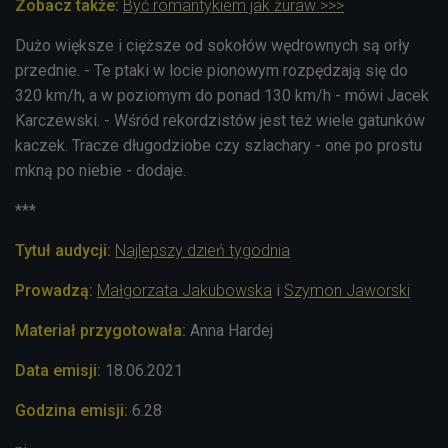
Zobacz także:
Być romantykiem jak żuraw >>>
Dużo większe i cięższe od sokołów wędrownych są orły
przednie. - Te ptaki w locie pionowym rozpędzają się do
320 km/h, a w poziomym do ponad 130 km/h - mówi Jacek
Karczewski. - Wśród rekordzistów jest też wiele gatunków
kaczek. Tracze długodziobe czy szlachary - one po prostu
mkną po niebie - dodaje.
***
Tytuł audycji:
Najlepszy dzień tygodnia
Prowadzą:
Małgorzata Jakubowska
i
Szymon Jaworski
Materiał przygotowała:
Anna Hardej
Data emisji:
18.06.2021
Godzina emisji:
6.28