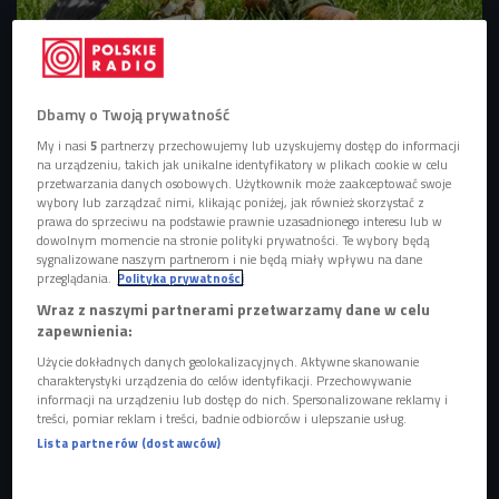
zdjęcie ilustracyjne
Foto: pixabay
Dbamy o Twoją prywatność
My i nasi
5
partnerzy przechowujemy lub uzyskujemy dostęp do informacji
na urządzeniu, takich jak unikalne identyfikatory w plikach cookie w celu
przetwarzania danych osobowych. Użytkownik może zaakceptować swoje
wybory lub zarządzać nimi, klikając poniżej, jak również skorzystać z
prawa do sprzeciwu na podstawie prawnie uzasadnionego interesu lub w
dowolnym momencie na stronie polityki prywatności. Te wybory będą
sygnalizowane naszym partnerom i nie będą miały wpływu na dane
przeglądania.
Polityka prywatności
Wraz z naszymi partnerami przetwarzamy dane w celu
zapewnienia:
Użycie dokładnych danych geolokalizacyjnych. Aktywne skanowanie
Dzicy zapylacze. Tajemnice owadów, którym wiele zawdzięczamy
charakterystyki urządzenia do celów identyfikacji. Przechowywanie
informacji na urządzeniu lub dostęp do nich. Spersonalizowane reklamy i
treści, pomiar reklam i treści, badnie odbiorców i ulepszanie usług.
Lista partnerów (dostawców)
Niektóre ptaki w ogóle nie czują wysiłku związanego z
wielokilometrowym lotem. Wilgi i bociany to przykłady