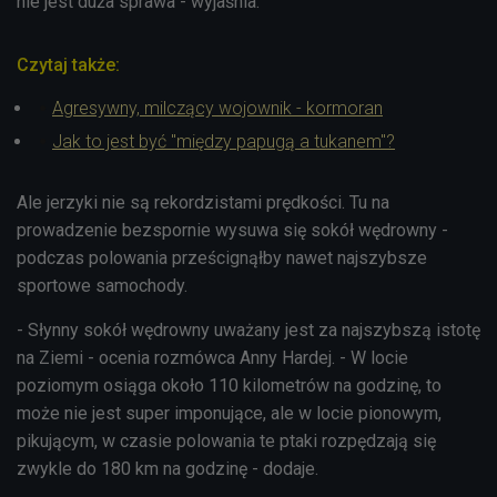
nie jest duża sprawa - wyjaśnia.
Czytaj także:
Agresywny, milczący wojownik - kormoran
Jak to jest być "między papugą a tukanem"?
Ale jerzyki nie są rekordzistami prędkości. Tu na
prowadzenie bezspornie wysuwa się sokół wędrowny -
podczas polowania prześcignąłby nawet najszybsze
sportowe samochody.
- Słynny sokół wędrowny uważany jest za najszybszą istotę
na Ziemi - ocenia rozmówca Anny Hardej. - W locie
poziomym osiąga około 110 kilometrów na godzinę, to
może nie jest super imponujące, ale w locie pionowym,
pikującym, w czasie polowania te ptaki rozpędzają się
zwykle do 180 km na godzinę - dodaje.