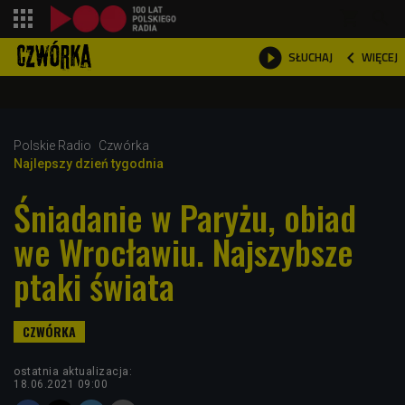
shopping_cart



WIĘCEJ
SŁUCHAJ

Polskie Radio
Czwórka
Najlepszy dzień tygodnia
Śniadanie w Paryżu, obiad
we Wrocławiu. Najszybsze
ptaki świata
ostatnia aktualizacja:
18.06.2021 09:00