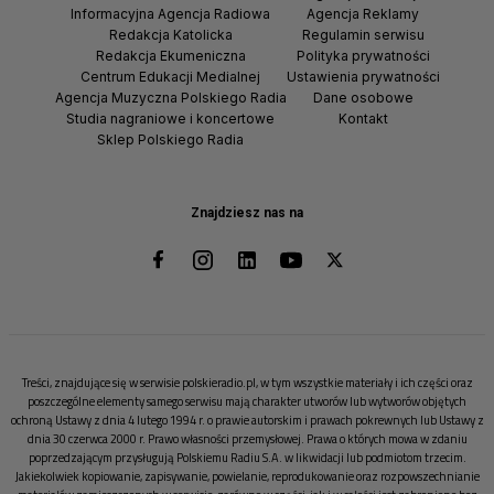
Informacyjna Agencja Radiowa
Agencja Reklamy
Redakcja Katolicka
Regulamin serwisu
Redakcja Ekumeniczna
Polityka prywatności
Centrum Edukacji Medialnej
Ustawienia prywatności
Agencja Muzyczna Polskiego Radia
Dane osobowe
Studia nagraniowe i koncertowe
Kontakt
Sklep Polskiego Radia
Znajdziesz nas na
Treści, znajdujące się w serwisie polskieradio.pl, w tym wszystkie materiały i ich części oraz
poszczególne elementy samego serwisu mają charakter utworów lub wytworów objętych
ochroną Ustawy z dnia 4 lutego 1994 r. o prawie autorskim i prawach pokrewnych lub Ustawy z
dnia 30 czerwca 2000 r. Prawo własności przemysłowej. Prawa o których mowa w zdaniu
poprzedzającym przysługują Polskiemu Radiu S.A. w likwidacji lub podmiotom trzecim.
Jakiekolwiek kopiowanie, zapisywanie, powielanie, reprodukowanie oraz rozpowszechnianie