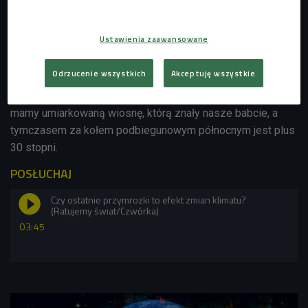
meteorologicznych nie możemy powiedzieć, że mamy do
czynienia z ociepleniem globalnym, ale to prawda. Niestety
Ustawienia zaawansowane
większość z nas, wychodząc na swoje podwórko, nie widzi
globu, tylko termometr. A czasami tak jest, że w naszym
Odrzucenie wszystkich
Akceptuję wszystkie
miejscu jest zimniej, niż bywało parę lat temu - wyjaśnia
Michał Brennek z
Geographica Expeditions
. - Za oknami
mamy umiarkowaną wiosnę, którą znały nasze babcie, a
tymczasem za kołem podbiegunowym północnym jest plus
30 stopni.
POSŁUCHAJ
Czy ostatnie przymrozki to efekt zmian klimatu?
(Ratujemy świat/Czwórka)
03:45