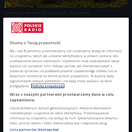
Lodowiec w Argentynie - zdj. ilustracyjne
Foto: Pixabay
Dbamy o Twoją prywatność
My i nasi
5
partnerzy przechowujemy lub uzyskujemy dostęp do informacji
na urządzeniu, takich jak unikalne identyfikatory w plikach cookie w celu
przetwarzania danych osobowych. Użytkownik może zaakceptować swoje
wybory lub zarządzać nimi, klikając poniżej, jak również skorzystać z
prawa do sprzeciwu na podstawie prawnie uzasadnionego interesu lub w
dowolnym momencie na stronie polityki prywatności. Te wybory będą
sygnalizowane naszym partnerom i nie będą miały wpływu na dane
przeglądania.
Polityka prywatności
Wraz z naszymi partnerami przetwarzamy dane w celu
#NonHazPlasticDiet. Stajemy się ludźmi z plastiku
zapewnienia:
Użycie dokładnych danych geolokalizacyjnych. Aktywne skanowanie
charakterystyki urządzenia do celów identyfikacji. Przechowywanie
U nas zimno, na biegunie upały
informacji na urządzeniu lub dostęp do nich. Spersonalizowane reklamy i
treści, pomiar reklam i treści, badnie odbiorców i ulepszanie usług.
- Wydawałoby się, że ze względów klimatycznych i
Lista partnerów (dostawców)