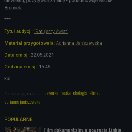
niewielką, pozytywną zmianę - podsumowuje Michał
Brennek.
***
Tytuł audycji:
"Ratujemy świat"
Materiał przygotowała:
Adrianna Janiszewska
Data emisji:
22.05
.2021
Godzina emisji:
15.45
kul
czwórka
nauka
ekologia
klimat
Zobacz więcej na temat:
adrianna janiszewska
POPULARNE
Film dokumentalny o powrocie Linkin