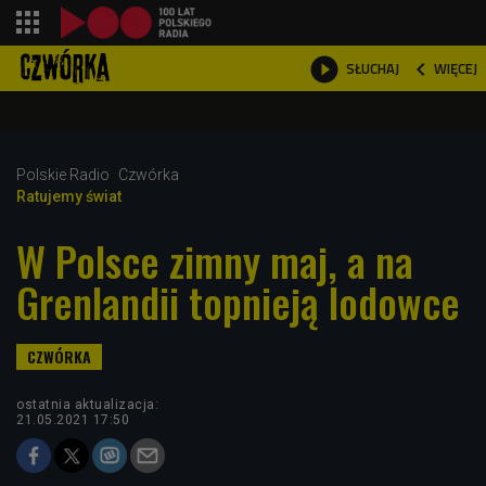
shopping_cart



WIĘCEJ
SŁUCHAJ

Polskie Radio
Czwórka
Ratujemy świat
W Polsce zimny maj, a na
Grenlandii topnieją lodowce
ostatnia aktualizacja:
21.05.2021 17:50