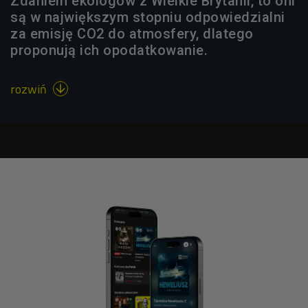
Zdaniem ekologów z Wielkie Brytanii, to oni
są w największym stopniu odpowiedzialni
za emisję CO2 do atmosfery, dlatego
proponują ich opodatkowanie.
rozwiń
