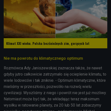
Klimat XXI wieku. Polska bezśnieżnych zim, gorących lat
Nie ma powrotu do klimatycznego optimum
Rozmówca Ady Janiszewskiej zaznacza także, że n
awet
gdyby jutro całkowicie zatrzymało się ocieplenie klimatu, to
wiele lodowców i tak zniknie. - Optimum klimatyczne, które
mieliśmy w przeszłości, pozwoliło na rozwój wielu
cywilizacji. Wyszliśmy z niego i powrót nie jest już możliwy.
Natomiast może być tak, że wkładając teraz maksimum
wysiłku w ratowanie planety, za 20 lub 50 lat zobaczymy