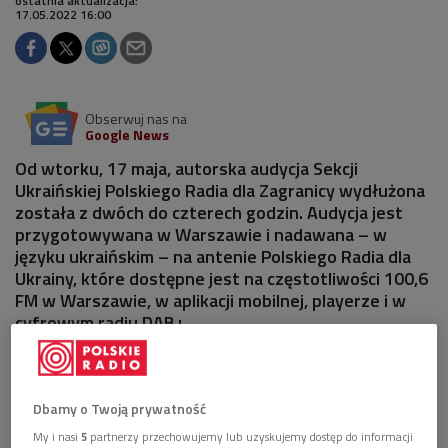
ostatnia aktualizacja:
17.05.2022 16:00
Obserwuj nas na
Google News
Od wtorku, 17 maja, autorska audycja Sekcji
Ukraińskiej Polskiego Radia dla Zagranicy wydłużona
została z dwóch do czterech godzin. Audycja jest
przygotowywana w Warszawie i nadawana – w
języku ukraińskim – na antenie Polskiego Radia dla
Ukrainy, które dostępne jest na częstotliwości 100,6
FM w Warszawie, w aplikacji mobilnej, playerze i w
cyfrowym radiu DAB+.
Dbamy o Twoją prywatność
My i nasi
5
partnerzy przechowujemy lub uzyskujemy dostęp do informacji