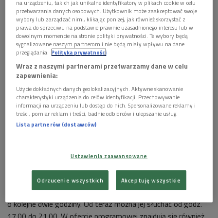
na urządzeniu, takich jak unikalne identyfikatory w plikach cookie w celu
przetwarzania danych osobowych. Użytkownik może zaakceptować swoje
wybory lub zarządzać nimi, klikając poniżej, jak również skorzystać z
prawa do sprzeciwu na podstawie prawnie uzasadnionego interesu lub w
dowolnym momencie na stronie polityki prywatności. Te wybory będą
sygnalizowane naszym partnerom i nie będą miały wpływu na dane
przeglądania.
Polityka prywatności
Wraz z naszymi partnerami przetwarzamy dane w celu
zapewnienia:
Polskie Radio dla Ukrainy w Warszawie
Foto: Polskie Radio
Użycie dokładnych danych geolokalizacyjnych. Aktywne skanowanie
charakterystyki urządzenia do celów identyfikacji. Przechowywanie
2 maja Polskie Radio uruchomiło specjalną antenę w języku
informacji na urządzeniu lub dostęp do nich. Spersonalizowane reklamy i
ukraińskim – Polskie Radio dla Ukrainy w Warszawie, na
treści, pomiar reklam i treści, badnie odbiorców i ulepszanie usług.
częstotliwości 100,6 FM. Antena udostępniona została
Lista partnerów (dostawców)
dziennikarzom i współpracownikom Ukraińskiego Radia
Publicznego UKR1. Transmituje jego audycje oraz emituje
Ustawienia zaawansowane
specjalne, autorskie programy Sekcji Ukraińskiej Polskiego
Radia dla Zagranicy.
Odrzucenie wszystkich
Akceptuję wszystkie
Od wtorku, 17 maja, Polskie Radio wydłuża nadawanie audycji
o kolejne dwie godziny. Od teraz można jej słuchać od godz.
17.00 do 21.00. W ofercie programowej znajdują się również