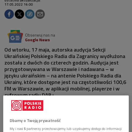
ostatnia aktualizacja:
17.05.2022 16:00
Obserwuj nas na
Google News
Od wtorku, 17 maja, autorska audycja Sekcji
Ukraińskiej Polskiego Radia dla Zagranicy wydłużona
została z dwóch do czterech godzin. Audycja jest
przygotowywana w Warszawie i nadawana – w
języku ukraińskim – na antenie Polskiego Radia dla
Ukrainy, które dostępne jest na częstotliwości 100,6
FM w Warszawie, w aplikacji mobilnej, playerze i w
cyfrowym radiu DAB+.
Dbamy o Twoją prywatność
My i nasi
5
partnerzy przechowujemy lub uzyskujemy dostęp do informacji