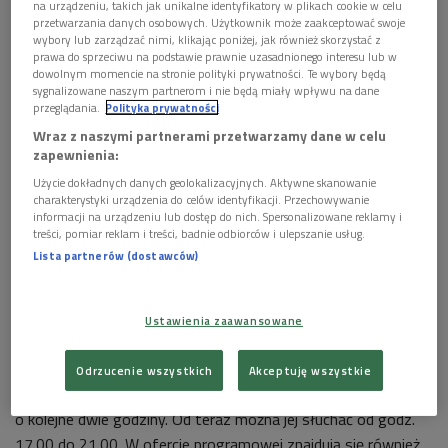
na urządzeniu, takich jak unikalne identyfikatory w plikach cookie w celu
przetwarzania danych osobowych. Użytkownik może zaakceptować swoje
wybory lub zarządzać nimi, klikając poniżej, jak również skorzystać z
prawa do sprzeciwu na podstawie prawnie uzasadnionego interesu lub w
dowolnym momencie na stronie polityki prywatności. Te wybory będą
sygnalizowane naszym partnerom i nie będą miały wpływu na dane
przeglądania.
Polityka prywatności
Wraz z naszymi partnerami przetwarzamy dane w celu
zapewnienia:
Polskie Radio dla Ukrainy w Warszawie
Foto: Polskie Radio
Użycie dokładnych danych geolokalizacyjnych. Aktywne skanowanie
charakterystyki urządzenia do celów identyfikacji. Przechowywanie
2 maja Polskie Radio uruchomiło specjalną antenę w języku
informacji na urządzeniu lub dostęp do nich. Spersonalizowane reklamy i
ukraińskim – Polskie Radio dla Ukrainy w Warszawie, na
treści, pomiar reklam i treści, badnie odbiorców i ulepszanie usług.
częstotliwości 100,6 FM. Antena udostępniona została
Lista partnerów (dostawców)
dziennikarzom i współpracownikom Ukraińskiego Radia
Publicznego UKR1. Transmituje jego audycje oraz emituje
Ustawienia zaawansowane
specjalne, autorskie programy Sekcji Ukraińskiej Polskiego
Radia dla Zagranicy.
Odrzucenie wszystkich
Akceptuję wszystkie
Od wtorku, 17 maja, Polskie Radio wydłuża nadawanie audycji
o kolejne dwie godziny. Od teraz można jej słuchać od godz.
17.00 do 21.00. W ofercie programowej znajdują się również