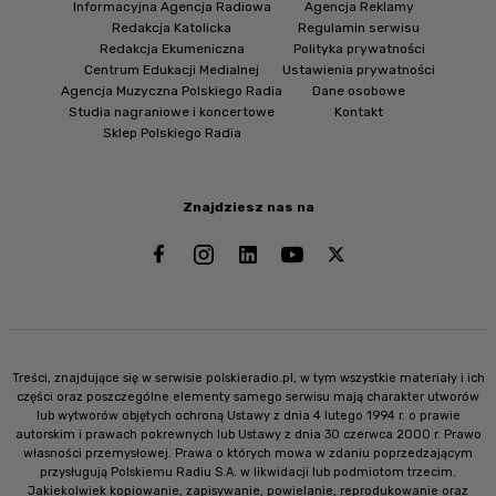
Informacyjna Agencja Radiowa
Agencja Reklamy
Redakcja Katolicka
Regulamin serwisu
Redakcja Ekumeniczna
Polityka prywatności
Centrum Edukacji Medialnej
Ustawienia prywatności
Agencja Muzyczna Polskiego Radia
Dane osobowe
Studia nagraniowe i koncertowe
Kontakt
Sklep Polskiego Radia
Znajdziesz nas na
Treści, znajdujące się w serwisie polskieradio.pl, w tym wszystkie materiały i ich
części oraz poszczególne elementy samego serwisu mają charakter utworów
lub wytworów objętych ochroną Ustawy z dnia 4 lutego 1994 r. o prawie
autorskim i prawach pokrewnych lub Ustawy z dnia 30 czerwca 2000 r. Prawo
własności przemysłowej. Prawa o których mowa w zdaniu poprzedzającym
przysługują Polskiemu Radiu S.A. w likwidacji lub podmiotom trzecim.
Jakiekolwiek kopiowanie, zapisywanie, powielanie, reprodukowanie oraz