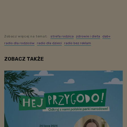
Zobacz więcej na temat:
strefa rodzica
zdrowie i dieta
dab+
radio dla rodziców
radio dla dzieci
radio bez reklam
ZOBACZ TAKŻE