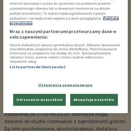
poniedziałku do piątku.
również skorzystać z prawa do sprzeciwu na podstawie prawnie
uzasadnionego interesu lub w dowolnym momencie na stronie
polityki prywatności. Te wybory będą sygnalizowane naszym
POSŁUCHAJ
partnerom i nie będą miały wpływu na dane przeglądania.
Polityka
prywatności
Czy pozwolić dziecku na to aby się zmęczyło,
Wraz z naszymi partnerami przetwarzamy dane w
spociło i ubłociło?_Strefa Rodzica 1 lipca godz.
celu zapewnienia:
21:00
Użycie dokładnych danych geolokalizacyjnych. Aktywne skanowanie
57:55
charakterystyki urządzenia do celów identyfikacji. Przechowywanie
informacji na urządzeniu lub dostęp do nich. Spersonalizowane
reklamy i treści, pomiar reklam i treści, badnie odbiorców i
ulepszanie usług.
Lista partnerów (dostawców)
W "Strefie rodzica" w Polskim Radiu Dzieciom
Ustawienia zaawansowane
rozmawiamy z ekspertami i słuchamy pytań, które
kierują do nas rodzice. Odpowiadamy im bez pudru i
Odrzucenie wszystkich
Akceptuję wszystkie
bez tajemnic. Podczas każdej wieczornej audycji
nadawanej od 21.00 do 23.00, słuchacze mogą
dzwonić do studia i rozmawiać z zaproszonymi gośćmi.
Są nimi psychologowie, psychoterapeuci, dietetycy,