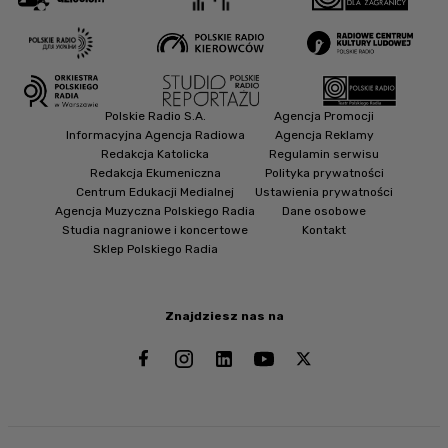
Polskie Radio S.A.
Agencja Promocji
Informacyjna Agencja Radiowa
Agencja Reklamy
Redakcja Katolicka
Regulamin serwisu
Redakcja Ekumeniczna
Polityka prywatności
Centrum Edukacji Medialnej
Ustawienia prywatności
Agencja Muzyczna Polskiego Radia
Dane osobowe
Studia nagraniowe i koncertowe
Kontakt
Sklep Polskiego Radia
Znajdziesz nas na