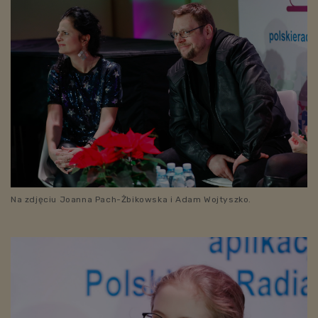
Na zdjęciu Joanna Pach-Żbikowska i Adam Wojtyszko.