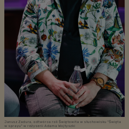
Janusz Zadura, odtwórca roli Świętowita w słuchowisku "Święta
w sprayu" w reżyserii Adama Wojtyszki