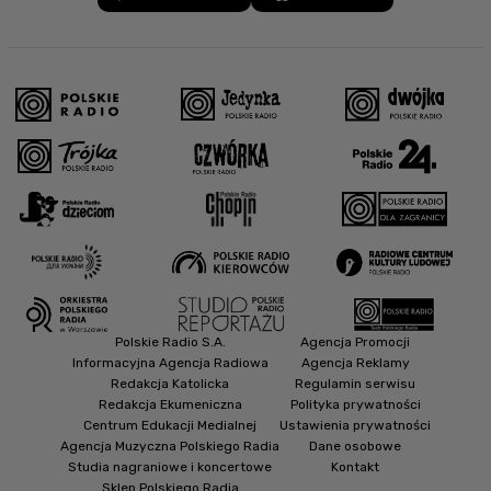
Polskie Radio S.A.
Agencja Promocji
Informacyjna Agencja Radiowa
Agencja Reklamy
Redakcja Katolicka
Regulamin serwisu
Redakcja Ekumeniczna
Polityka prywatności
Centrum Edukacji Medialnej
Ustawienia prywatności
Agencja Muzyczna Polskiego Radia
Dane osobowe
Studia nagraniowe i koncertowe
Kontakt
Sklep Polskiego Radia