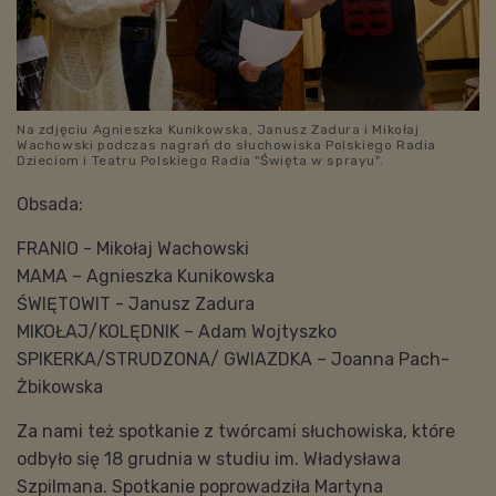
Na zdjęciu Agnieszka Kunikowska, Janusz Zadura i Mikołaj
Wachowski podczas nagrań do słuchowiska Polskiego Radia
Dzieciom i Teatru Polskiego Radia "Święta w sprayu".
Obsada:
FRANIO - Mikołaj Wachowski
MAMA – Agnieszka Kunikowska
ŚWIĘTOWIT - Janusz Zadura
MIKOŁAJ/KOLĘDNIK – Adam Wojtyszko
SPIKERKA/STRUDZONA/ GWIAZDKA – Joanna Pach-
Żbikowska
Za nami też spotkanie z twórcami słuchowiska, które
odbyło się 18 grudnia w studiu im. Władysława
Szpilmana. Spotkanie poprowadziła Martyna