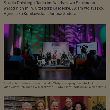
Studiu Polskiego Radia im. Władysława Szpilmana.
Wśród nich m.in. Grzegorz Kasdepke, Adam Wojtyszko,
Agnieszka Kunikowska i Janusz Zadura.
Spotkanie z twórcami słuchowiska "Święta w sprayu" w studiu im.
Władysław Szpilmana w Warszawie.
Foto: Piotr Podlewski/Polskie Radio