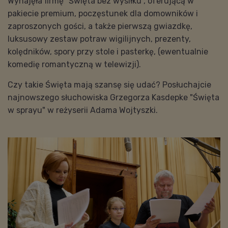
Wynajęła firmę "Święta bez wysiłku", oferującą w
pakiecie premium, poczęstunek dla domowników i
zaproszonych gości, a także pierwszą gwiazdkę,
luksusowy zestaw potraw wigilijnych, prezenty,
kolędników, spory przy stole i pasterkę, (ewentualnie
komedię romantyczną w telewizji).
Czy takie Święta mają szansę się udać? Posłuchajcie
najnowszego słuchowiska Grzegorza Kasdepke "Święta
w sprayu" w reżyserii Adama Wojtyszki.