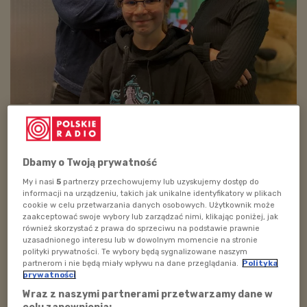
Na zdjęciu Mikołaj Wachowski, Adam Wojtyszko i Martyn
Chuderska
POSŁUCHAJ
Dbamy o Twoją prywatność
My i nasi
5
partnerzy przechowujemy lub uzyskujemy dostęp do
Posłuchaj audycji, w której jego twórcy przybliżyli
informacji na urządzeniu, takich jak unikalne identyfikatory w plikach
słuchaczom kulisy powstawania
cookie w celu przetwarzania danych osobowych. Użytkownik może
słuchowiska_Poranek w Polskim Rasiu
zaakceptować swoje wybory lub zarządzać nimi, klikając poniżej, jak
Dzieciom_16.12.2024.
również skorzystać z prawa do sprzeciwu na podstawie prawnie
38:17
uzasadnionego interesu lub w dowolnym momencie na stronie
polityki prywatności. Te wybory będą sygnalizowane naszym
partnerom i nie będą miały wpływu na dane przeglądania.
Polityka
prywatności
Wraz z naszymi partnerami przetwarzamy dane w
celu zapewnienia: