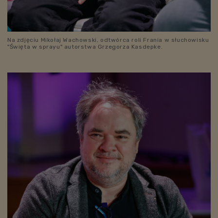
Na zdjęciu Mikołaj Wachowski, odtwórca roli Frania w słuchowisku
"Święta w sprayu" autorstwa Grzegorza Kasdepke.