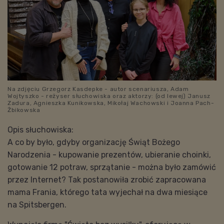
Na zdjęciu Grzegorz Kasdepke - autor scenariusza, Adam
Wojtyszko - reżyser słuchowiska oraz aktorzy: (od lewej) Janusz
Zadura, Agnieszka Kunikowska, Mikołaj Wachowski i Joanna Pach-
Żbikowska
Opis słuchowiska:
A co by było, gdyby organizację Świąt Bożego
Narodzenia - kupowanie prezentów, ubieranie choinki,
gotowanie 12 potraw, sprzątanie - można było zamówić
przez Internet? Tak postanowiła zrobić zapracowana
mama Frania, którego tata wyjechał na dwa miesiące
na Spitsbergen.