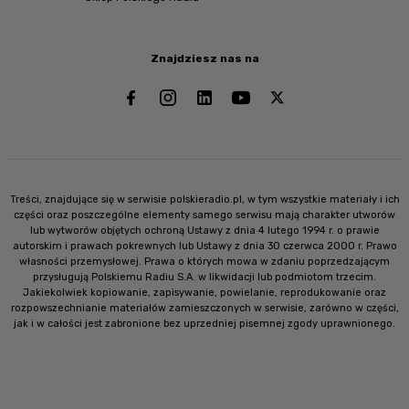
Znajdziesz nas na
Treści, znajdujące się w serwisie polskieradio.pl, w tym wszystkie materiały i ich
części oraz poszczególne elementy samego serwisu mają charakter utworów
lub wytworów objętych ochroną Ustawy z dnia 4 lutego 1994 r. o prawie
autorskim i prawach pokrewnych lub Ustawy z dnia 30 czerwca 2000 r. Prawo
własności przemysłowej. Prawa o których mowa w zdaniu poprzedzającym
przysługują Polskiemu Radiu S.A. w likwidacji lub podmiotom trzecim.
Jakiekolwiek kopiowanie, zapisywanie, powielanie, reprodukowanie oraz
rozpowszechnianie materiałów zamieszczonych w serwisie, zarówno w części,
jak i w całości jest zabronione bez uprzedniej pisemnej zgody uprawnionego.