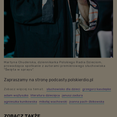
Martyna Chuderska, dziennikarka Polskiego Radia Dzieciom,
prowadząca spotkanie z autorami premierowego słuchowiska
"Święta w sprayu".
Zapraszamy na stronę podcasty.polskierdio.pl
Zobacz więcej na temat:
słuchowisko dla dzieci
grzegorz kasdepke
adam wojtyszko
literatura dziecięca
janusz zadura
agnieszka kunikowska
mikołaj wachowski
joanna pach-żbikowska
ZOBACZ TAKŻE