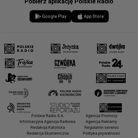
Pobierz aplikację Polskie Radio
Google Play
App Store
Polskie Radio S.A.
Agencja Promocji
Informacyjna Agencja Radiowa
Agencja Reklamy
Redakcja Katolicka
Regulamin serwisu
Redakcja Ekumeniczna
Polityka prywatności