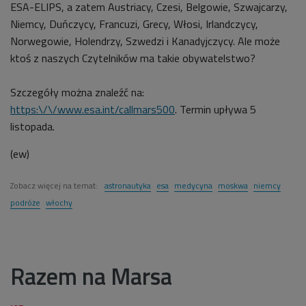
ESA-ELIPS, a zatem Austriacy, Czesi, Belgowie, Szwajcarzy,
Niemcy, Duńczycy, Francuzi, Grecy, Włosi, Irlandczycy,
Norwegowie, Holendrzy, Szwedzi i Kanadyjczycy. Ale może
ktoś z naszych Czytelników ma takie obywatelstwo?
Szczegóły można znaleźć na:
https:\/\/www.esa.int/callmars500
. Termin upływa 5
listopada.
(ew)
Zobacz więcej na temat:
astronautyka
esa
medycyna
moskwa
niemcy
podróże
włochy
Razem na Marsa