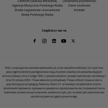
Centrum Edukacji Medialnej
Ustawienia prywatności
Agencja Muzyczna Polskiego Radia
Dane osobowe
Studia nagraniowe i koncertowe
Kontakt
Sklep Polskiego Radia
Znajdziesz nas na
Treści, znajdujące się w serwisie polskieradio.pl, w tym wszystkie materiały i ich części oraz
poszczególne elementy samego serwisu mają charakter utworów lub wytworów objętych
ochroną Ustawy z dnia 4 lutego 1994 r. o prawie autorskim i prawach pokrewnych lub Ustawy z
dnia 30 czerwca 2000 r. Prawo własności przemysłowej. Prawa o których mowa w zdaniu
poprzedzającym przysługują Polskiemu Radiu S.A. w likwidacji lub podmiotom trzecim.
Jakiekolwiek kopiowanie, zapisywanie, powielanie, reprodukowanie oraz rozpowszechnianie
materiałów zamieszczonych w serwisie, zarówno w części, jak i w całości jest zabronione bez
uprzedniej pisemnej zgody uprawnionego.