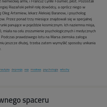
 niemieckiej armii, i Francuz Cyrille Fournier, pilot. Pozostali
ergiej Riazański pełnił rolę dowódcy, a oprócz niego w
ię Oleg Artemiew, lekarz Aleksiej Baranow, i psycholog
w. Przez ponad trzy miesiące znajdowali się w specjalnej
arunki panujące w pojeździe kosmicznym. Ich naziemna misja,
 miała na celu zrozumienie psychologicznych i medycznych
ji. Podczas prawdziwego lotu na Marsa ziemska załoga
iu jeszcze dłużej, trzeba zatem wymyślić sposoby unikania
.
onautyka
depresja
esa
moskwa
psychologia
włochy
ewnego spaceru