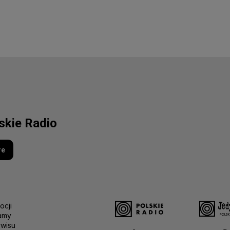
lskie Radio
re
ocji
amy
rwisu