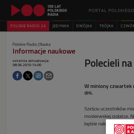
PORTAL POLSKIEGO
POLSKIE RADIO 24
JEDYNKA
DWÓJKA
TRÓJKA
CZWÓ
Polskie Radio
Nauka
Informacje naukowe
Polecieli n
ostatnia aktualizacja:
08.06.2010 14:00
W miniony czwartek 
dni.
Sześciu uczestników misj
moskiewskiej izolatce. 
będzie należało na przy