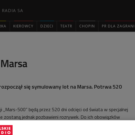
 RADIA SA
RKA
KIEROWCY
DZIECI
TEATR
CHOPIN
PR DLA ZAGRAN

a Marsa
rozpoczął się symulowany lot na Marsa. Potrwa 520
i „Mars-500” będą przez 520 dni odcięci od świata w specjalnej
Nie zostaną jednak pozbawieni rozrywek. Do ich obowiązków
kład… granie w gry komputerowe.