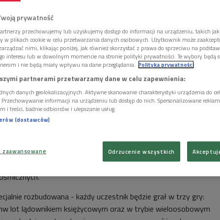
(sześć osób oraz rezerwowy): Sukhrob Kamolov (Rosjanin, 32
ail Sinelnikov (Rosjanin, 37 lat, inżynier-mechanik), Alexey Sitev
Twoją prywatność
er, dowódca), Alexandr Smoleevskiy (Rosjanin, 33 lata, lekarz),
artnerzy przechowujemy lub uzyskujemy dostęp do informacji na urządzeniu, takich jak
t, lekarz), Romain Charles (Francuz, 31 lat, inżynier) oraz Diego
ory w plikach cookie w celu przetwarzania danych osobowych. Użytkownik może zaakcep
arządzać nimi, klikając poniżej, jak również skorzystać z prawa do sprzeciwu na podsta
k, 27 lat, inżynier).
go interesu lub w dowolnym momencie na stronie polityki prywatności. Te wybory będą 
nerom i nie będą miały wpływu na dane przeglądania.
Polityka prywatności
szymi partnerami przetwarzamy dane w celu zapewnienia:
ięci w specjalnym pomieszczeniu w Instytucie Problemów
dnych danych geolokalizacyjnych. Aktywne skanowanie charakterystyki urządzenia do ce
i. Przechowywanie informacji na urządzeniu lub dostęp do nich. Spersonalizowane reklamy 
. Nie będą mogli wyjść z niego przez 18 miesięcy - tyle ma
m i treści, badnie odbiorców i ulepszanie usług.
a Marsa i z powrotem. Uczestnicy eksperymentu będą
nerów (dostawców)
nności takie jak astronauci podczas lotu – włącznie z
Oprócz tego będą co dwa tygodnie uczestniczyć w
ier komputerowych. Granie jest częścią eksperymentu, ma
a zaawansowane
Odrzucenie wszystkich
Akceptuj
 komputerowych "elektronicznych partnerów" wspierających
kosmicznych.
pecjalnie rozbudowana - każdy uczestnik będzie grał w trzy gry:
w lot lądownikiem księżycowym oraz w trybie wieloosobowym