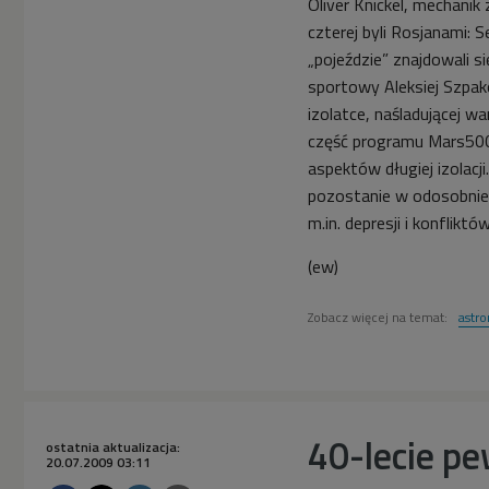
Oliver Knickel, mechanik z
czterej byli Rosjanami: S
„pojeździe” znajdowali s
sportowy Aleksiej Szpako
izolatce, naśladującej w
część programu Mars500,
aspektów długiej izolac
pozostanie w odosobnien
m.in. depresji i konfliktów
(ew)
Zobacz więcej na temat:
astr
40-lecie p
ostatnia aktualizacja:
20.07.2009 03:11