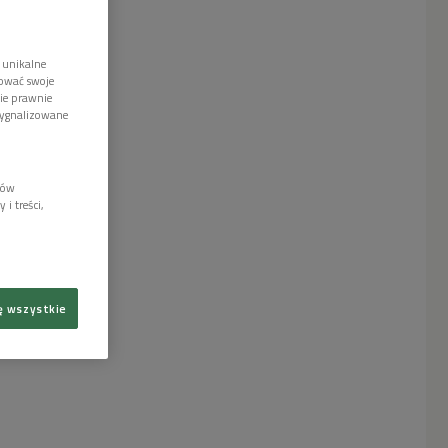
 unikalne
tować swoje
wie prawnie
sygnalizowane
lów
i treści,
ę wszystkie