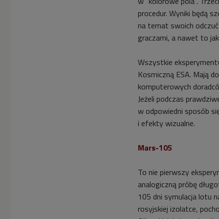
w "kolorowe pola". Trze
procedur. Wyniki będą s
na temat swoich odczuć 
graczami, a nawet to jak 
Wszystkie eksperymenty
Kosmiczną ESA. Mają do
komputerowych doradców 
Jeżeli podczas prawdziw
w odpowiedni sposób się
i efekty wizualne.
Mars-105
To nie pierwszy eksper
analogiczną próbę długot
105 dni symulacja lotu n
rosyjskiej izolatce, poch