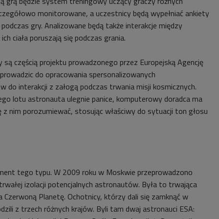
cią grą będzie system treningowy uczący graczy różnych
zczegółowo monitorowane, a uczestnicy będą wypełniać ankiety
podczas gry. Analizowane będą także interakcje między
ich ciała poruszają się podczas grania.
 są częścią projektu prowadzonego przez Europejską Agencję
prowadzic do opracowania spersonalizowanych
do interakcji z załogą podczas trwania misji kosmicznych.
ego lotu astronauta ulegnie panice, komputerowy doradca ma
 z nim porozumiewać, stosując właściwy do sytuacji ton głosu
yment tego typu. W 2009 roku w Moskwie przeprowadzono
rwałej izolacji potencjalnych astronautów. Była to trwająca
a Czerwoną Planetę. Ochotnicy, którzy dali się zamknąć w
odzili z trzech różnych krajów. Byli tam dwaj astronauci ESA: