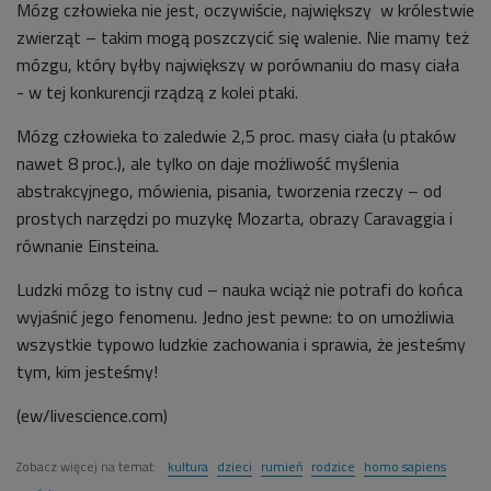
Mózg człowieka nie jest, oczywiście, największy w królestwie
zwierząt – takim mogą poszczycić się walenie. Nie mamy też
mózgu, który byłby największy w porównaniu do masy ciała
- w tej konkurencji rządzą z kolei ptaki.
Mózg człowieka to zaledwie 2,5 proc. masy ciała (u ptaków
nawet 8 proc.), ale tylko on daje możliwość myślenia
abstrakcyjnego, mówienia, pisania, tworzenia rzeczy – od
prostych narzędzi po muzykę Mozarta, obrazy Caravaggia i
równanie Einsteina.
Ludzki mózg to istny cud – nauka wciąż nie potrafi do końca
wyjaśnić jego fenomenu. Jedno jest pewne: to on umożliwia
wszystkie typowo ludzkie zachowania i sprawia, że jesteśmy
tym, kim jesteśmy!
(ew/livescience.com)
Zobacz więcej na temat:
kultura
dzieci
rumień
rodzice
homo sapiens