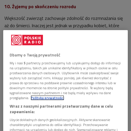
10. Żyjemy po skończeniu rozrodu
Większość zwierząt zachowuje zdolność do rozmnażania się
aż do śmierci. Inaczej jest jednak w przypadku kobiet, które
mogą żyć długo po tym, jak ich zdolności rozrodcze zanikną.
Wynika to między innymi z silnych więzi społecznych, które
łączą ludzi. W rodzinie dziadkowie pomagają rodzicom w
opiece nad dziećmi, przekazują im swoje doświadczenie i
Dbamy o Twoją prywatność
wiedzę, a w zamian są otaczani opieką.
My i nasi
5
partnerzy przechowujemy lub uzyskujemy dostęp do informacji
na urządzeniu, takich jak unikalne identyfikatory w plikach cookie w celu
9. Długie dzieciństwo
przetwarzania danych osobowych. Użytkownik może zaakceptować swoje
wybory lub zarządzać nimi, klikając poniżej, jak również skorzystać z
prawa do sprzeciwu na podstawie prawnie uzasadnionego interesu lub w
Dziadkowie są potrzebni, ponieważ ludzkie dzieciństwo jest
dowolnym momencie na stronie polityki prywatności. Te wybory będą
dłuższe niż w przypadku jakiegokolwiek innego gatunku.
sygnalizowane naszym partnerom i nie będą miały wpływu na dane
przeglądania.
Polityka prywatności
W przypadku zwierząt potomstwo musi szybko wydorośleć,
Wraz z naszymi partnerami przetwarzamy dane w celu
aby rodzice mogli zająć się kolejnym. Zwierzęta muszą
zapewnienia:
intensywnie się reprodukować, aby zapewnić przetrwanie
Użycie dokładnych danych geolokalizacyjnych. Aktywne skanowanie
charakterystyki urządzenia do celów identyfikacji. Przechowywanie
gatunku. Nasz gatunek „obrał” inna strategię – inwestuje w
informacji na urządzeniu lub dostęp do nich. Spersonalizowane reklamy i