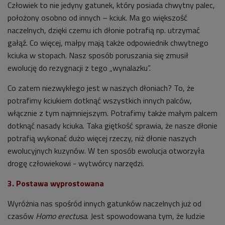
Człowiek to nie jedyny gatunek, który posiada chwytny palec,
położony osobno od innych – kciuk. Ma go większość
naczelnych, dzięki czemu ich dłonie potrafią np. utrzymać
gałąź. Co więcej, małpy mają także odpowiednik chwytnego
kciuka w stopach. Nasz sposób poruszania się zmusił
ewolucję do rezygnacji z tego „wynalazku”.
Co zatem niezwykłego jest w naszych dłoniach? To, że
potrafimy kciukiem dotknąć wszystkich innych palców,
włącznie z tym najmniejszym. Potrafimy także małym palcem
dotknąć nasady kciuka. Taka giętkość sprawia, że nasze dłonie
potrafią wykonać dużo więcej rzeczy, niż dłonie naszych
ewolucyjnych kuzynów. W ten sposób ewolucja otworzyła
drogę człowiekowi - wytwórcy narzędzi.
3. Postawa wyprostowana
Wyróżnia nas spośród innych gatunków naczelnych już od
czasów
Homo erectusa
. Jest spowodowana tym, że ludzie