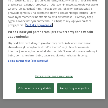
na urządzeniu, takich jak unikalne identyfikatory w plikach cookie w celu
Reczek, Agnieszka Wosińska, Ewa Telega
przetwarzania danych osobowych. Użytkownik może zaakceptować swoje
wybory lub zarządzać nimi, klikając poniżej, jak również skorzystać z
prawa do sprzeciwu na podstawie prawnie uzasadnionego interesu lub w
dowolnym momencie na stronie polityki prywatności. Te wybory będą
Spektakl „Poszerzenie pola walki” powstał według powieści
sygnalizowane naszym partnerom i nie będą miały wpływu na dane
przeglądania.
Polityka prywatności
Michela Houellebecqa. Jest przede wszystkim próbą złapania
doświadczenia bycia w depresji i „pisania depresji”.
Wraz z naszymi partnerami przetwarzamy dane w celu
zapewnienia:
W spektaklu występują: Maja Hirsch, Małgorzata Maślanka
Użycie dokładnych danych geolokalizacyjnych. Aktywne skanowanie
(gościnnie), Krzysztof Ogłoza, Piotr Siwkiewicz
charakterystyki urządzenia do celów identyfikacji. Przechowywanie
informacji na urządzeniu lub dostęp do nich. Spersonalizowane reklamy i
treści, pomiar reklam i treści, badnie odbiorców i ulepszanie usług.
Lista partnerów (dostawców)
Spektakl Laboratorium-Debiuty miał swoją premierą 17 marca
2010 r. na Małej Scenie Teatru Dramatycznego w Warszawie.
Ustawienia zaawansowane
(na podst. Wybieram Dwójkę, 30.03.2010)
Odrzucenie wszystkich
Akceptuję wszystkie
„Poszerzenie pola walki” fot. Paweł
Eibel