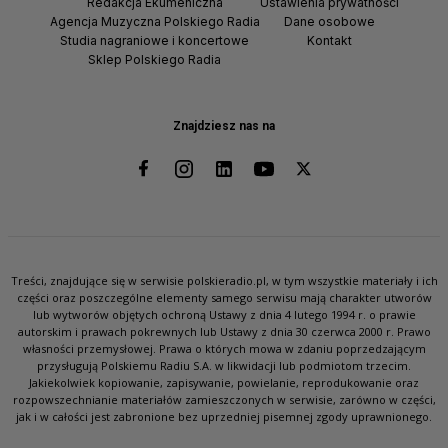
Redakcja Ekumeniczna
Ustawienia prywatności
Agencja Muzyczna Polskiego Radia
Dane osobowe
Studia nagraniowe i koncertowe
Kontakt
Sklep Polskiego Radia
Znajdziesz nas na
Treści, znajdujące się w serwisie polskieradio.pl, w tym wszystkie materiały i ich
części oraz poszczególne elementy samego serwisu mają charakter utworów
lub wytworów objętych ochroną Ustawy z dnia 4 lutego 1994 r. o prawie
autorskim i prawach pokrewnych lub Ustawy z dnia 30 czerwca 2000 r. Prawo
własności przemysłowej. Prawa o których mowa w zdaniu poprzedzającym
przysługują Polskiemu Radiu S.A. w likwidacji lub podmiotom trzecim.
Jakiekolwiek kopiowanie, zapisywanie, powielanie, reprodukowanie oraz
rozpowszechnianie materiałów zamieszczonych w serwisie, zarówno w części,
jak i w całości jest zabronione bez uprzedniej pisemnej zgody uprawnionego.