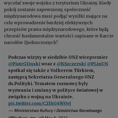
wycofać swoje wojsko z terytorium Ukrainy. Kiedy
pokój zostanie zapewniony, społeczność
międzynarodowa musi podjąć wysiłki mające na
celu wprowadzenie bardziej efektywnych
przepisów prawa międzynarodowego, które będą
chronić fundamentalne wartości zapisane w Karcie
narodów Zjednoczonych".
Podczas wizyty w siedzibie ONZ wicepremier
@PiotrGlinski
wraz z
@KSzczerski
@PLinUN
spotkał się także z Volkerem Türkiem,
zastępcą Sekretarza Generalnego ONZ
ds.Polityki. Tematem rozmowy były
wyzwania i zmiany w polityce światowej w
związku z wojną na Ukrainie.
pic.twitter.com/C2lhG4W0vj
— Ministerstwo Kultury i Dziedzictwa Narodowego
(@kultura_gov_pl)
May 5, 2022