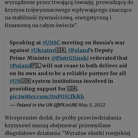
wyrządzone przez trwającą inwazję, prowadzącą do
kryzysu trójwymiarowego wpływającego znacząco
na stabilność żywnościową, energetyczną i
finansową na całym świecie".
Speaking at
#UNSC
meeting on Russia’s war
against
#Ukraine
🇺🇦,
#Poland
’s Deputy
Prime Minister
@PiotrGlinski
reiterated that
#Poland
🇵🇱 will not cease to both deliver aid
on its own and to be a reliable partner for all
#UN
🇺🇳 system institutions involved in
providing support for 🇺🇦.
pic.twitter.com/0nPQ3CfkKh
— Poland in the UN (@PLinUN)
May 5, 2022
Wicepremier dodał, że próby przeciwdziałania
kryzysowi muszą obejmować przemyślane
długofalowe działania:
"Wyraźne skutki rosyjskiej