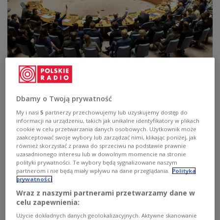
zdjęcie ilustracyjne
a katz/Shutterstock
Podczas wystąpienia na posiedzeniu Rady
Dbamy o Twoją prywatność
Bezpieczeństwa Organizacji Narodów
My i nasi
5
partnerzy przechowujemy lub uzyskujemy dostęp do
informacji na urządzeniu, takich jak unikalne identyfikatory w plikach
Zjednoczonych w Nowym Jorku wicepremier
cookie w celu przetwarzania danych osobowych. Użytkownik może
podkreślił, że dotyczy to również przekazywania
zaakceptować swoje wybory lub zarządzać nimi, klikając poniżej, jak
również skorzystać z prawa do sprzeciwu na podstawie prawnie
pomocy płynącej z innych krajów, z organizacji
uzasadnionego interesu lub w dowolnym momencie na stronie
takich jak ONZ:
"Polska nie zaprzestanie ani
polityki prywatności. Te wybory będą sygnalizowane naszym
partnerom i nie będą miały wpływu na dane przeglądania.
Polityka
dostarczania własnej pomocy Ukrainie, ani
prywatności
współpracy z instytucjami związanymi z ONZ,
Wraz z naszymi partnerami przetwarzamy dane w
które są zaangażowane w niesienie pomocy
celu zapewnienia:
Ukrainie. Liczba potrzebujących oraz rozmiary
Użycie dokładnych danych geolokalizacyjnych. Aktywne skanowanie