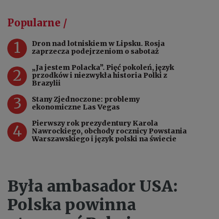
Popularne /
1
Dron nad lotniskiem w Lipsku. Rosja
zaprzecza podejrzeniom o sabotaż
„Ja jestem Polacka”. Pięć pokoleń, język
2
przodków i niezwykła historia Polki z
Brazylii
3
Stany Zjednoczone: problemy
ekonomiczne Las Vegas
Pierwszy rok prezydentury Karola
4
Nawrockiego, obchody rocznicy Powstania
Warszawskiego i język polski na świecie
Była ambasador USA:
Polska powinna