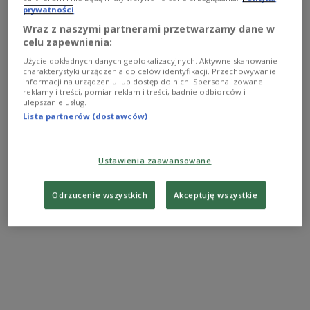
obywatelskiej
- mówi
dr Urszula Starakiewicz-
prywatności
Krawczyk
.
Wraz z naszymi partnerami przetwarzamy dane w
celu zapewnienia:
W debatach uczestniczą nastolatkowie, którzy
Użycie dokładnych danych geolokalizacyjnych. Aktywne skanowanie
przez lata uczęszczali do polskich szkół sobotnich
charakterystyki urządzenia do celów identyfikacji. Przechowywanie
informacji na urządzeniu lub dostęp do nich. Spersonalizowane
i mierzyli się z wyzwaniami dwujęzycznego
reklamy i treści, pomiar reklam i treści, badnie odbiorców i
wychowania. Udział w prestiżowym wydarzeniu
ulepszanie usług.
Lista partnerów (dostawców)
jest dla nich formą docenienia ich wysiłku i
motywacją do dalszego rozwoju.
Ustawienia zaawansowane
Odrzucenie wszystkich
Akceptuję wszystkie