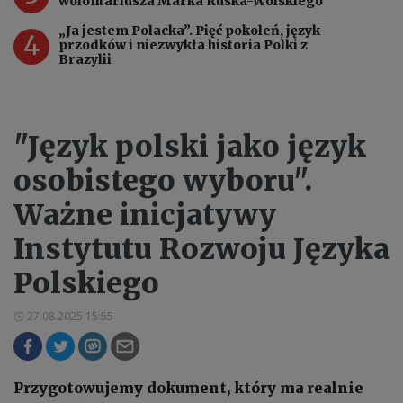
wolontariusza Marka Ruska-Wolskiego
„Ja jestem Polacka”. Pięć pokoleń, język
4
przodków i niezwykła historia Polki z
Brazylii
"Język polski jako język
osobistego wyboru".
Ważne inicjatywy
Instytutu Rozwoju Języka
Polskiego
27.08.2025 15:55
Przygotowujemy dokument, który ma realnie