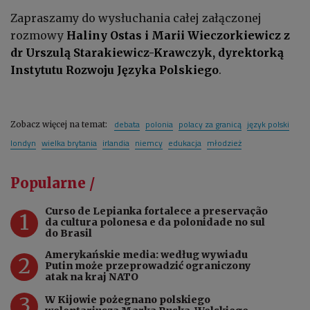
Zapraszamy do wysłuchania całej załączonej
rozmowy
Haliny Ostas i Marii Wieczorkiewicz z
dr Urszulą Starakiewicz-Krawczyk, dyrektorką
Instytutu Rozwoju Języka Polskiego
.
debata
polonia
polacy za granicą
język polski
Zobacz więcej na temat:
londyn
wielka brytania
irlandia
niemcy
edukacja
młodzież
Popularne /
Curso de Lepianka fortalece a preservação
1
da cultura polonesa e da polonidade no sul
do Brasil
Amerykańskie media: według wywiadu
2
Putin może przeprowadzić ograniczony
atak na kraj NATO
3
W Kijowie pożegnano polskiego