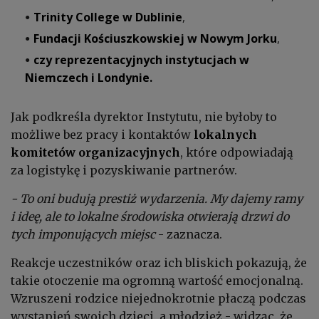
Trinity College w Dublinie
,
Fundacji Kościuszkowskiej w Nowym Jorku
,
czy reprezentacyjnych instytucjach w
Niemczech i Londynie.
Jak podkreśla dyrektor Instytutu, nie byłoby to
możliwe bez pracy i kontaktów
lokalnych
komitetów organizacyjnych
, które odpowiadają
za logistykę i pozyskiwanie partnerów.
- To oni budują prestiż wydarzenia. My dajemy ramy
i ideę, ale to lokalne środowiska otwierają drzwi do
tych imponujących miejsc
- zaznacza.
Reakcje uczestników oraz ich bliskich pokazują, że
takie otoczenie ma ogromną wartość emocjonalną.
Wzruszeni rodzice niejednokrotnie płaczą podczas
wystąpień swoich dzieci, a młodzież - widząc, że