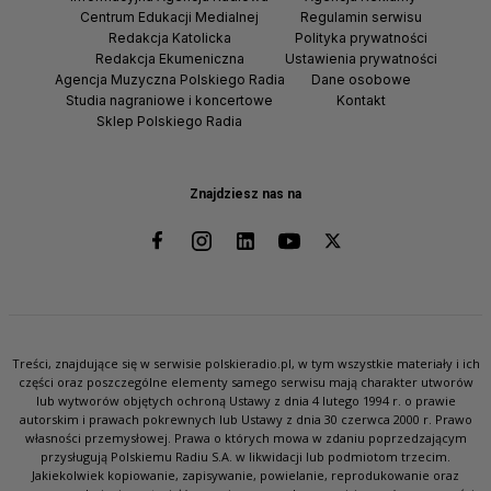
Centrum Edukacji Medialnej
Regulamin serwisu
Redakcja Katolicka
Polityka prywatności
Redakcja Ekumeniczna
Ustawienia prywatności
Agencja Muzyczna Polskiego Radia
Dane osobowe
Studia nagraniowe i koncertowe
Kontakt
Sklep Polskiego Radia
Znajdziesz nas na
Treści, znajdujące się w serwisie polskieradio.pl, w tym wszystkie materiały i ich
części oraz poszczególne elementy samego serwisu mają charakter utworów
lub wytworów objętych ochroną Ustawy z dnia 4 lutego 1994 r. o prawie
autorskim i prawach pokrewnych lub Ustawy z dnia 30 czerwca 2000 r. Prawo
własności przemysłowej. Prawa o których mowa w zdaniu poprzedzającym
przysługują Polskiemu Radiu S.A. w likwidacji lub podmiotom trzecim.
Jakiekolwiek kopiowanie, zapisywanie, powielanie, reprodukowanie oraz