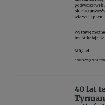
podwarszawskim
ok. 400 utworó
wiersze i poema
Wystawę można 
im. Mikołaja Ko
IAR/dad
Zobacz więcej na tem
40 lat 
Tyrmand