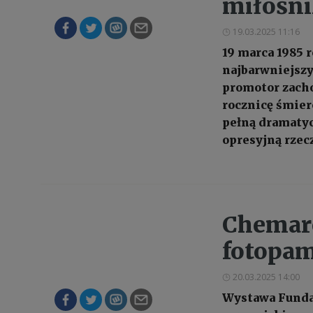
miłośni
19.03.2025 11:16
19 marca 1985 
najbarwniejszy
promotor zacho
rocznicę śmier
pełną dramatyc
opresyjną rzec
Chemar
fotopam
20.03.2025 14:00
Wystawa Fundac