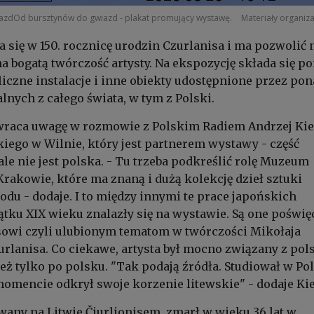
azdOd bursztynów do gwiazd - plakat promujący wystawę.
Materiały organiz
się w 150. rocznicę urodzin Czurlanisa i ma pozwolić 
a bogatą twórczość artysty. Na ekspozycję składa się p
 liczne instalacje i inne obiekty udostępnione przez po
lnych z całego świata, w tym z Polski.
zwraca uwagę w rozmowie z Polskim Radiem Andrzej Kie
skiego w Wilnie, który jest partnerem wystawy - część
e nie jest polska. - Tu trzeba podkreślić rolę Muzeum
akowie, które ma znaną i dużą kolekcję dzieł sztuki
du - dodaje. I to między innymi te prace japońskich
ątku XIX wieku znalazły się na wystawie. Są one poświ
owi czyli ulubionym tematom w twórczości Mikołaja
rlanisa. Co ciekawe, artysta był mocno związany z pol
eż tylko po polsku. "Tak podają źródła. Studiował w Pol
mencie odkrył swoje korzenie litewskie" - dodaje Kie
wany na Litwie Čiurlionisem, zmarł w wieku 36 lat w