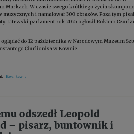
 Markach. W czasie swego krótkiego życia skompon
w muzycznych i namalował 300 obrazów. Poza tym pisał
ty. Litewski parlament rok 2025 ogłosił Rokiem Czurla
oglądać do 12 października w Narodowym Muzeum Szt
nstantego Čiurlionisa w Kownie.
litwa
kowno
at:
temu odszedł Leopold
 – pisarz, buntownik i