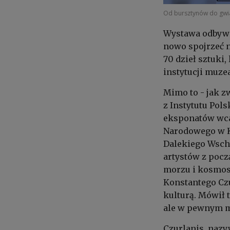
Od bursztynów do gwi
Wystawa odbywa 
nowo spojrzeć n
70 dzieł sztuki,
instytucji muzea
Mimo to - jak 
z Instytutu Pol
eksponatów wcal
Narodowego w Kr
Dalekiego Wscho
artystów z pocz
morzu i kosmos
Konstantego Czu
kulturą. Mówił t
ale w pewnym mo
Czurlanis, nazy