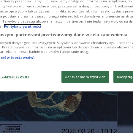
artnerzy przechowujemy lub uzyskujemy dostęp do informacji na urządzeniu, taki
jwybitniejszemu litewskiemu kompozytorowi i arty
entyfikatory w plikach cookie w celu przetwarzania danych osobowych. Użytkown
ć swoje wybory lub zarządzać nimi, klikając poniżej, jak również skorzystać z pra
j w Kownie na Litwie. Czurlanis kształcił się przed
na podstawie prawnie uzasadnionego interesu lub w dowolnym momencie na stroni
rszawie, a jego językiem rodzinnym był polski.
i. Te wybory będą sygnalizowane naszym partnerom i nie będą miały wpływu na d
a.
Polityka prywatności
aszymi partnerami przetwarzamy dane w celu zapewnienia:
adnych danych geolokalizacyjnych. Aktywne skanowanie charakterystyki urządzen
ji. Przechowywanie informacji na urządzeniu lub dostęp do nich. Spersonalizowane
iar reklam i treści, badnie odbiorców i ulepszanie usług.
tnerów (dostawców)
a zaawansowane
Odrzucenie wszystkich
Akceptuj