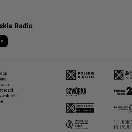
lskie Radio
re
ocji
amy
rwisu
atności
ywatności
we