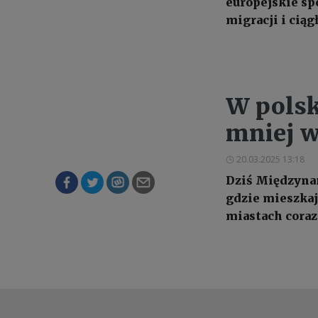
europejskie sp
migracji i cią
W polsk
mniej w
20.03.2025 13:18
Dziś Międzynar
gdzie mieszkają
miastach coraz