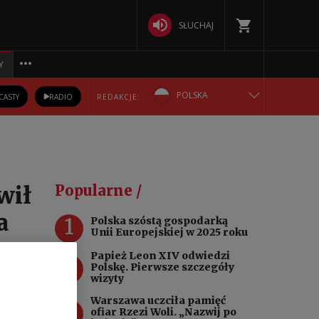
SŁUCHAJ
Y
POLSKA
CASTY
RADIO
REDAKCJE:
ENGLISH
БЕЛАРУСКАЯ
wił
Popularne /
DEUTSCH
a
1
Polska szóstą gospodarką
Unii Europejskiej w 2025 roku
РУССКИЙ
Papież Leon XIV odwiedzi
2
Polskę. Pierwsze szczegóły
УКРАЇНСЬКА
wizyty
Warszawa uczciła pamięć
3
ofiar Rzezi Woli. „Nazwij po