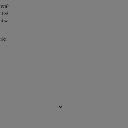
ował
 też
nisa.
uki