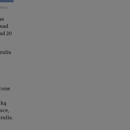
atora
na
onad
nad 20
rulis
ęcone
ską
sce,
rulis.