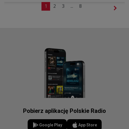
1
2
3
...
8
Pobierz aplikację Polskie Radio
Google Play
App Store