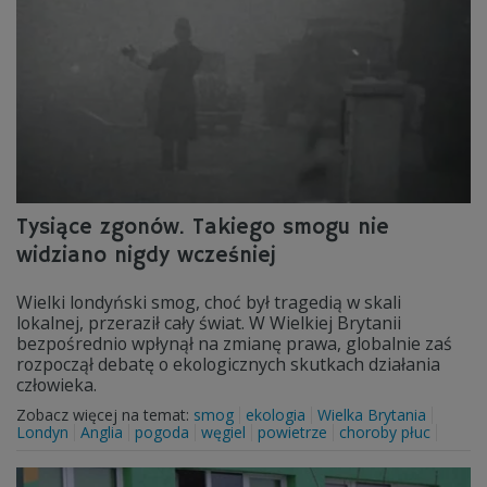
Tysiące zgonów. Takiego smogu nie
widziano nigdy wcześniej
Wielki londyński smog, choć był tragedią w skali
lokalnej, przeraził cały świat. W Wielkiej Brytanii
bezpośrednio wpłynął na zmianę prawa, globalnie zaś
rozpoczął debatę o ekologicznych skutkach działania
człowieka.
Zobacz więcej na temat:
smog
ekologia
Wielka Brytania
Londyn
Anglia
pogoda
węgiel
powietrze
choroby płuc