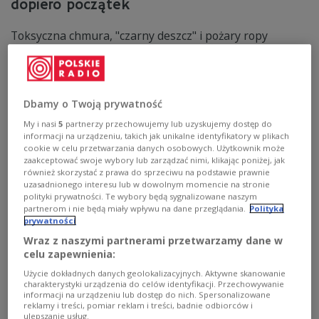
dopiero początek
Toksyczna chmura, "czarny deszcz" i pożary ropy
trwające przez wiele dni - tak wyglądały skutki
izraelskich nalotów na Teheran z początku marca. Jak
podkreśla "The Guardian", miliony Irańczyków mogły
zostać narażone na poważne zagrożenia zdrowotne,
których konsekwencje mogą ujawniać się latami.
Dbamy o Twoją prywatność
Zobacz więcej na temat:
ŚWIAT
Bliski Wschód
Iran
My i nasi
5
partnerzy przechowujemy lub uzyskujemy dostęp do
środowisko
informacji na urządzeniu, takich jak unikalne identyfikatory w plikach
cookie w celu przetwarzania danych osobowych. Użytkownik może
zaakceptować swoje wybory lub zarządzać nimi, klikając poniżej, jak
również skorzystać z prawa do sprzeciwu na podstawie prawnie
uzasadnionego interesu lub w dowolnym momencie na stronie
polityki prywatności. Te wybory będą sygnalizowane naszym
partnerom i nie będą miały wpływu na dane przeglądania.
Polityka
prywatności
Wraz z naszymi partnerami przetwarzamy dane w
celu zapewnienia:
Użycie dokładnych danych geolokalizacyjnych. Aktywne skanowanie
charakterystyki urządzenia do celów identyfikacji. Przechowywanie
informacji na urządzeniu lub dostęp do nich. Spersonalizowane
reklamy i treści, pomiar reklam i treści, badnie odbiorców i
Emisje metali ciężkich. Polska na
ulepszanie usług.