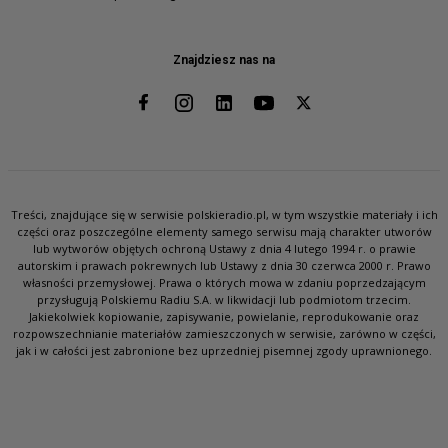
Znajdziesz nas na
Treści, znajdujące się w serwisie polskieradio.pl, w tym wszystkie materiały i ich
części oraz poszczególne elementy samego serwisu mają charakter utworów
lub wytworów objętych ochroną Ustawy z dnia 4 lutego 1994 r. o prawie
autorskim i prawach pokrewnych lub Ustawy z dnia 30 czerwca 2000 r. Prawo
własności przemysłowej. Prawa o których mowa w zdaniu poprzedzającym
przysługują Polskiemu Radiu S.A. w likwidacji lub podmiotom trzecim.
Jakiekolwiek kopiowanie, zapisywanie, powielanie, reprodukowanie oraz
rozpowszechnianie materiałów zamieszczonych w serwisie, zarówno w części,
jak i w całości jest zabronione bez uprzedniej pisemnej zgody uprawnionego.