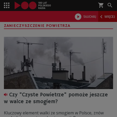
shopping_cart



SŁUCHAJ
WIĘCEJ

ZANIECZYSZCZENIE POWIETRZA
Czy "Czyste Powietrze" pomoże jeszcze
w walce ze smogiem?
Kluczowy element walki ze smogiem w Polsce, znów