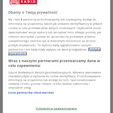
Łódź, mural przedstawiający Artura Rubinsteina
Dawid Lasocinski/Forum
Dbamy o Twoją prywatność
My i nasi
5
partnerzy przechowujemy lub uzyskujemy dostęp do
Ekspozycje przygotowano z okazji 135. urodzin
informacji na urządzeniu, takich jak unikalne identyfikatory w plikach
pianisty. Jak podkreślają pracownicy WBP w Łodzi,
cookie w celu przetwarzania danych osobowych. Użytkownik może
zaakceptować swoje wybory lub zarządzać nimi, klikając poniżej, jak
Rubinstein nazywany mistrzem, wirtuozem,
również skorzystać z prawa do sprzeciwu na podstawie prawnie
donżuanem, a nawet tytanem fortepianu do dziś
uzasadnionego interesu lub w dowolnym momencie na stronie
polityki prywatności. Te wybory będą sygnalizowane naszym
budzi zachwyt i podziw wśród łódzkich
partnerom i nie będą miały wpływu na dane przeglądania.
Polityka
melomanów.
prywatności
Wraz z naszymi partnerami przetwarzamy dane w
celu zapewnienia:
"Wojewódzka Biblioteka Publiczna im. Marszałka J.
Użycie dokładnych danych geolokalizacyjnych. Aktywne skanowanie
Piłsudskiego w swej ofercie posiada bogaty zbiór
charakterystyki urządzenia do celów identyfikacji. Przechowywanie
informacji na urządzeniu lub dostęp do nich. Spersonalizowane
prasy, zawierającej artykuły, które pozwalają
reklamy i treści, pomiar reklam i treści, badnie odbiorców i
prześledzić szczególne momenty z życia Artura
ulepszanie usług.
Lista partnerów (dostawców)
Rubinsteina, kiedy to z radością i dumą gościliśmy
w jego rodzinnym mieście" – zaznaczyła Jolanta
Zwierzyńska z biura promocji WBP w Łodzi.
Ustawienia zaawansowane