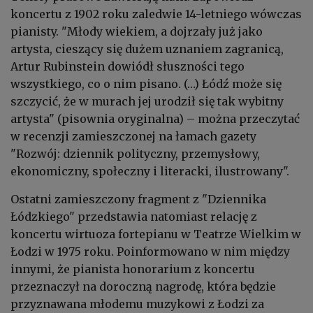
koncertu z 1902 roku zaledwie 14-letniego wówczas
pianisty. "Młody wiekiem, a dojrzały już jako
artysta, cieszący się dużem uznaniem zagranicą,
Artur Rubinstein dowiódł słuszności tego
wszystkiego, co o nim pisano. (…) Łódź może się
szczycić, że w murach jej urodził się tak wybitny
artysta" (pisownia oryginalna) – można przeczytać
w recenzji zamieszczonej na łamach gazety
"Rozwój: dziennik polityczny, przemysłowy,
ekonomiczny, społeczny i literacki, ilustrowany".
Ostatni zamieszczony fragment z "Dziennika
Łódzkiego" przedstawia natomiast relację z
koncertu wirtuoza fortepianu w Teatrze Wielkim w
Łodzi w 1975 roku. Poinformowano w nim między
innymi, że pianista honorarium z koncertu
przeznaczył na doroczną nagrodę, która będzie
przyznawana młodemu muzykowi z Łodzi za