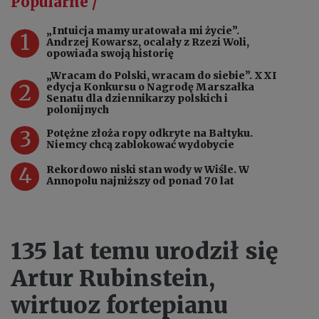
Popularne /
„Intuicja mamy uratowała mi życie”.
1
Andrzej Kowarsz, ocalały z Rzezi Woli,
opowiada swoją historię
„Wracam do Polski, wracam do siebie”. XXI
2
edycja Konkursu o Nagrodę Marszałka
Senatu dla dziennikarzy polskich i
polonijnych
3
Potężne złoża ropy odkryte na Bałtyku.
Niemcy chcą zablokować wydobycie
4
Rekordowo niski stan wody w Wiśle. W
Annopolu najniższy od ponad 70 lat
135 lat temu urodził się
Artur Rubinstein,
wirtuoz fortepianu