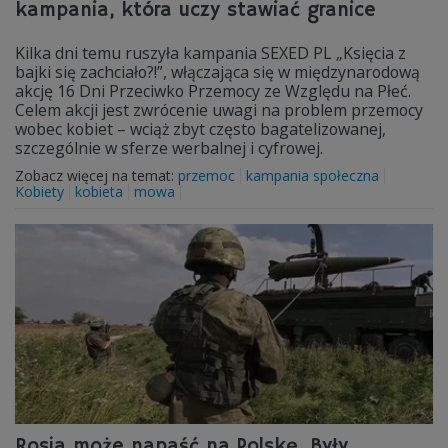
kampania, która uczy stawiać granice
Kilka dni temu ruszyła kampania SEXED PL „Księcia z
bajki się zachciało?!”, włączająca się w międzynarodową
akcję 16 Dni Przeciwko Przemocy ze Względu na Płeć.
Celem akcji jest zwrócenie uwagi na problem przemocy
wobec kobiet – wciąż zbyt często bagatelizowanej,
szczególnie w sferze werbalnej i cyfrowej.
Zobacz więcej na temat:
przemoc
kampania społeczna
Kobiety
kobieta
mowa
Rosja może napaść na Polskę. Były