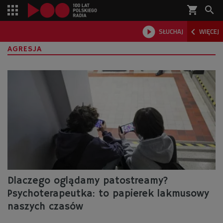
shopping_cart



SŁUCHAJ
WIĘCEJ

AGRESJA
Dlaczego oglądamy patostreamy?
Psychoterapeutka: to papierek lakmusowy
naszych czasów