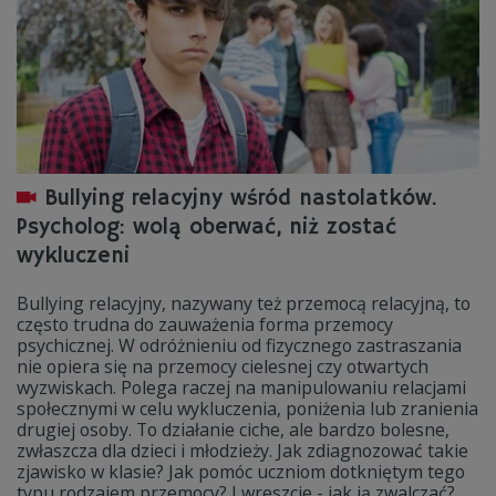
Bullying relacyjny wśród nastolatków.
Psycholog: wolą oberwać, niż zostać
wykluczeni
Bullying relacyjny, nazywany też przemocą relacyjną, to
często trudna do zauważenia forma przemocy
psychicznej. W odróżnieniu od fizycznego zastraszania
nie opiera się na przemocy cielesnej czy otwartych
wyzwiskach. Polega raczej na manipulowaniu relacjami
społecznymi w celu wykluczenia, poniżenia lub zranienia
drugiej osoby. To działanie ciche, ale bardzo bolesne,
zwłaszcza dla dzieci i młodzieży. Jak zdiagnozować takie
zjawisko w klasie? Jak pomóc uczniom dotkniętym tego
typu rodzajem przemocy? I wreszcie - jak ją zwalczać?