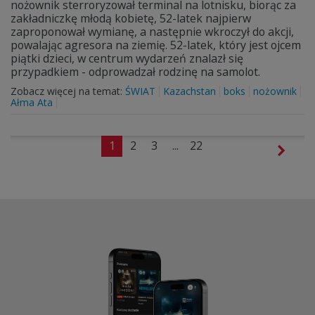
nożownik sterroryzował terminal na lotnisku, biorąc za
zakładniczkę młodą kobietę, 52-latek najpierw
zaproponował wymianę, a następnie wkroczył do akcji,
powalając agresora na ziemię. 52-latek, który jest ojcem
piątki dzieci, w centrum wydarzeń znalazł się
przypadkiem - odprowadzał rodzinę na samolot.
Zobacz więcej na temat:
ŚWIAT
Kazachstan
boks
nożownik
Ałma Ata
1
2
3
...
22