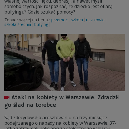
własnej wartości, lęku, depresji, a nawet myśli
samobójczych. Jak rozpoznać, że dziecko jest ofiarą
bullyingu? Gdzie szukać pomocy?
Zobacz więcej na temat:
przemoc
szkoła
uczniowie
szkoła średnia
bullying
Ataki na kobiety w Warszawie. Zdradził
go ślad na torebce
Sąd zdecydował o aresztowaniu na trzy miesiące
podejrzanego o napady na kobiety w Warszawie. 37-
latka zatrzymali policjanci ze stołecznego wydziału