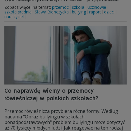
Zobacz więcej na temat:
przemoc
szkoła
uczniowie
szkoła średnia
Sława Bieńczycka
bullying
raport
dzieci
nauczyciel
Co naprawdę wiemy o przemocy
rówieśniczej w polskich szkołach?
Przemoc rówieśnicza przybiera różne formy. Według
badania "Obraz bullyingu w szkołach
ponadpodstawowych" problem bullyingu może dotyczyć
aż 70 tysięcy młodych ludzi. Jak reagować na ten rodzaj