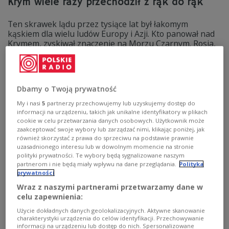
Krym wiele razy przechodził z rąk do rąk
Ten skrawek lądu przez tysiące lat był łakomym
kąskiem dla wielu ludów Europy i Azji. Kto panował nad
Krymem, zyskiwał znaczenie na Morzu Czarnym. Rosja,
siłą odbierając półwysep Ukrainie w 2014 roku, po raz
kolejny próbuje zmienić geografię polityczną regionu.
Zobacz więcej na temat:
Krym
Morze Czarne
Rosja
Ukraina
Imperium Osmańskie
Turcja
aneksja
deportacje
Dbamy o Twoją prywatność
Tatarzy krymscy
Tatarzy
My i nasi
5
partnerzy przechowujemy lub uzyskujemy dostęp do
informacji na urządzeniu, takich jak unikalne identyfikatory w plikach
cookie w celu przetwarzania danych osobowych. Użytkownik może
zaakceptować swoje wybory lub zarządzać nimi, klikając poniżej, jak
również skorzystać z prawa do sprzeciwu na podstawie prawnie
uzasadnionego interesu lub w dowolnym momencie na stronie
polityki prywatności. Te wybory będą sygnalizowane naszym
partnerom i nie będą miały wpływu na dane przeglądania.
Polityka
prywatności
Wraz z naszymi partnerami przetwarzamy dane w
celu zapewnienia:
Użycie dokładnych danych geolokalizacyjnych. Aktywne skanowanie
charakterystyki urządzenia do celów identyfikacji. Przechowywanie
Agresja wśród nastolatków. Z czego wynika
informacji na urządzeniu lub dostęp do nich. Spersonalizowane