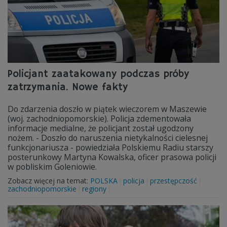
Policjant zaatakowany podczas próby
zatrzymania. Nowe fakty
Do zdarzenia doszło w piątek wieczorem w Maszewie
(woj. zachodniopomorskie). Policja zdementowała
informacje medialne, że policjant został ugodzony
nożem. - Doszło do naruszenia nietykalności cielesnej
funkcjonariusza - powiedziała Polskiemu Radiu starszy
posterunkowy Martyna Kowalska, oficer prasowa policji
w pobliskim Goleniowie.
Zobacz więcej na temat:
POLSKA
policja
przestępczość
zachodniopomorskie
regiony