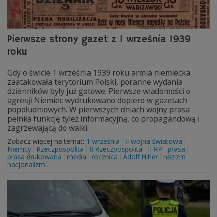
Pierwsze strony gazet z 1 września 1939
roku
Gdy o świcie 1 września 1939 roku armia niemiecka
zaatakowała terytorium Polski, poranne wydania
dzienników były już gotowe. Pierwsze wiadomości o
agresji Niemiec wydrukowano dopiero w gazetach
popołudniowych. W pierwszych dniach wojny prasa
pełniła funkcję tyleż informacyjną, co propagandową i
zagrzewającą do walki.
Zobacz więcej na temat:
1 września
II wojna światowa
Niemcy
Rzeczpospolita
II Rzeczpospolita
II RP
prasa
prasa drukowana
media
rocznica
Adolf Hitler
nazizm
nacjonalizm