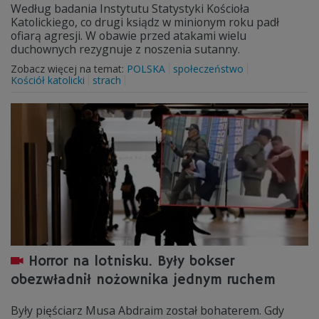
Według badania Instytutu Statystyki Kościoła
Katolickiego, co drugi ksiądz w minionym roku padł
ofiarą agresji. W obawie przed atakami wielu
duchownych rezygnuje z noszenia sutanny.
Zobacz więcej na temat:
POLSKA
społeczeństwo
Kościół katolicki
strach
Horror na lotnisku. Były bokser
obezwładnił nożownika jednym ruchem
Były pięściarz Musa Abdraim został bohaterem. Gdy