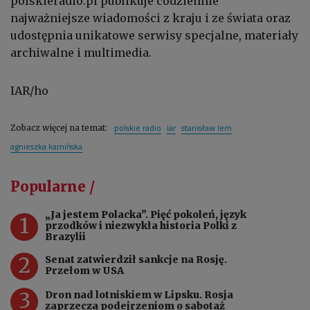
polskieradio.pl publikuje codziennie
najważniejsze wiadomości z kraju i ze świata oraz
udostępnia unikatowe serwisy specjalne, materiały
archiwalne i multimedia.
IAR/ho
polskie radio
iar
stanisław lem
Zobacz więcej na temat:
agnieszka kamińska
Popularne /
„Ja jestem Polacka”. Pięć pokoleń, język
1
przodków i niezwykła historia Polki z
Brazylii
2
Senat zatwierdził sankcje na Rosję.
Przełom w USA
3
Dron nad lotniskiem w Lipsku. Rosja
zaprzecza podejrzeniom o sabotaż