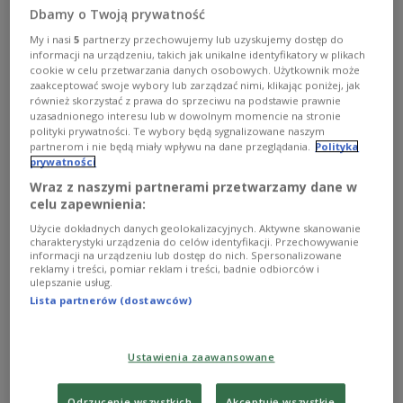
Dbamy o Twoją prywatność
My i nasi
5
partnerzy przechowujemy lub uzyskujemy dostęp do
informacji na urządzeniu, takich jak unikalne identyfikatory w plikach
cookie w celu przetwarzania danych osobowych. Użytkownik może
zaakceptować swoje wybory lub zarządzać nimi, klikając poniżej, jak
również skorzystać z prawa do sprzeciwu na podstawie prawnie
uzasadnionego interesu lub w dowolnym momencie na stronie
polityki prywatności. Te wybory będą sygnalizowane naszym
Prezes Polskiego Radia Agnieszka Kamińska
Cezary Piwowarski
partnerom i nie będą miały wpływu na dane przeglądania.
Polityka
prywatności
Polskie Radio
otrzymało trzy nominacje do Mobile
Wraz z naszymi partnerami przetwarzamy dane w
Trends Awards 2021
. Kapituła doceniła: aplikację
celu zapewnienia:
"Jedynka Polskie Radio" (kategoria "Życie
Użycie dokładnych danych geolokalizacyjnych. Aktywne skanowanie
codzienne") oraz stronę
galaktykalema.pl
i
charakterystyki urządzenia do celów identyfikacji. Przechowywanie
informacji na urządzeniu lub dostęp do nich. Spersonalizowane
serwis specjalny
konstytucja3maja.gov.pl
reklamy i treści, pomiar reklam i treści, badnie odbiorców i
(kategoria "Strona mobilna/RWD - Kultura i
ulepszanie usług.
Lista partnerów (dostawców)
edukacja").
Prezes Agnieszka Kamińska w rozmowie z
Ustawienia zaawansowane
Informacyjną Agencją Radiową nie kryła
zadowolenia z nominacji do tak prestiżowych
Odrzucenie wszystkich
Akceptuję wszystkie