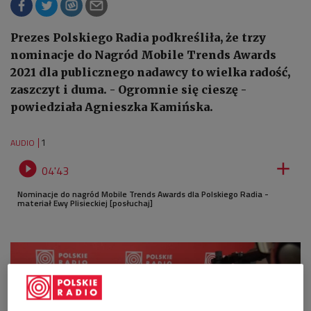
Prezes Polskiego Radia podkreśliła, że trzy
nominacje do Nagród Mobile Trends Awards
2021 dla publicznego nadawcy to wielka radość,
zaszczyt i duma. - Ogromnie się cieszę -
powiedziała Agnieszka Kamińska.
1
AUDIO


04'43
Nominacje do nagród Mobile Trends Awards dla Polskiego Radia -
materiał Ewy Plisieckiej [posłuchaj]