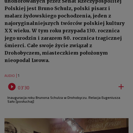
uhonorowanych przez Senat Rzeczypospolitej
Polskiej jest Bruno Schulz, polski pisarz i
malarz żydowskiego pochodzenia, jeden z
najoryginalniejszych twórców polskiej kultury
XX wieku. W tym roku przypada 130. rocznica
jego urodzin i zarazem 80. rocznica tragicznej
śmierci. Całe swoje życie związał z
Drohobyczem, miasteczkiem położonym
nieopodal Lwowa.
1
AUDIO


03'30
Inauguracja roku Brunona Schulza w Drohobyczu. Relacja Eugeniusza
Sało [posłuchaj]