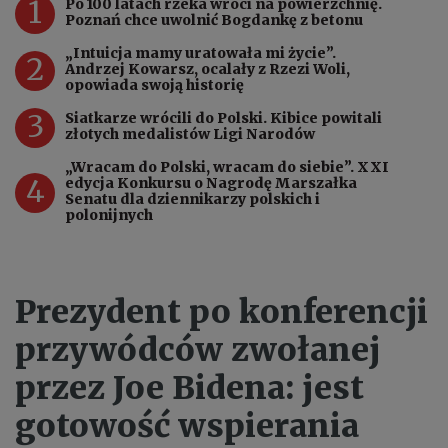
1
Po 100 latach rzeka wróci na powierzchnię.
Poznań chce uwolnić Bogdankę z betonu
„Intuicja mamy uratowała mi życie”.
2
Andrzej Kowarsz, ocalały z Rzezi Woli,
opowiada swoją historię
3
Siatkarze wrócili do Polski. Kibice powitali
złotych medalistów Ligi Narodów
„Wracam do Polski, wracam do siebie”. XXI
4
edycja Konkursu o Nagrodę Marszałka
Senatu dla dziennikarzy polskich i
polonijnych
Prezydent po konferencji
przywódców zwołanej
przez Joe Bidena: jest
gotowość wspierania