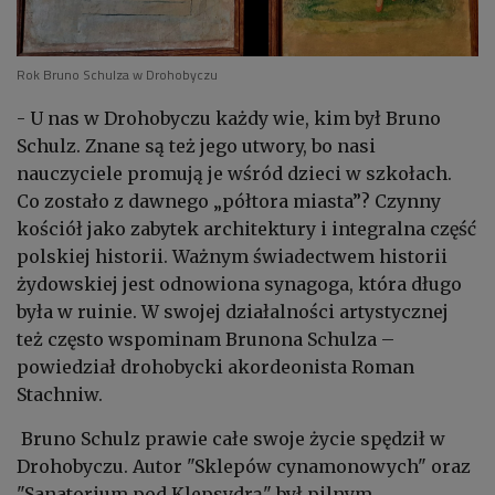
Rok Bruno Schulza w Drohobyczu
- U nas w Drohobyczu każdy wie, kim był Bruno
Schulz. Znane są też jego utwory, bo nasi
nauczyciele promują je wśród dzieci w szkołach.
Co zostało z dawnego „półtora miasta”? Czynny
kościół jako zabytek architektury i integralna część
polskiej historii. Ważnym świadectwem historii
żydowskiej jest odnowiona synagoga, która długo
była w ruinie. W swojej działalności artystycznej
też często wspominam Brunona Schulza –
powiedział drohobycki akordeonista Roman
Stachniw.
Bruno Schulz prawie całe swoje życie spędził w
Drohobyczu. Autor "Sklepów cynamonowych" oraz
"Sanatorium pod Klepsydrą" był pilnym