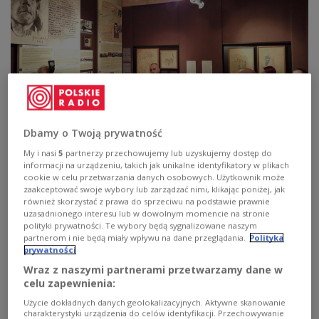
Dbamy o Twoją prywatność
My i nasi
5
partnerzy przechowujemy lub uzyskujemy dostęp do
informacji na urządzeniu, takich jak unikalne identyfikatory w plikach
Inauguracja Roku Bruno Schulza w Drohobyczu
Andrzej
cookie w celu przetwarzania danych osobowych. Użytkownik może
Borysewicz/Nowy Kurier Galicyjski
zaakceptować swoje wybory lub zarządzać nimi, klikając poniżej, jak
również skorzystać z prawa do sprzeciwu na podstawie prawnie
Przedstawieniem teatralnym w willi Bianki, którą
uzasadnionego interesu lub w dowolnym momencie na stronie
opisał Bruno Schulz w opowiadaniu „Wiosna” ze
polityki prywatności. Te wybory będą sygnalizowane naszym
partnerom i nie będą miały wpływu na dane przeglądania.
Polityka
zbioru „Sanatorium pod Klepsydrą” rozpoczęto rok
prywatności
jubileuszowy w Drohobyczu. Obecnie w pałacu
Wraz z naszymi partnerami przetwarzamy dane w
mieści się dział sztuki europejskiej Muzeum Ziemi
celu zapewnienia:
Drohobyckiej, gdzie zorganizowano "Noc w
Użycie dokładnych danych geolokalizacyjnych. Aktywne skanowanie
muzeum".
charakterystyki urządzenia do celów identyfikacji. Przechowywanie