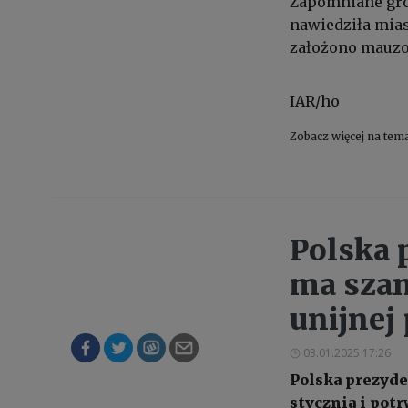
Zapomniane gro
nawiedziła mias
założono mauzo
IAR/ho
Zobacz więcej na tem
Polska 
ma szan
unijnej 
03.01.2025 17:26
Polska prezyden
stycznia i potr