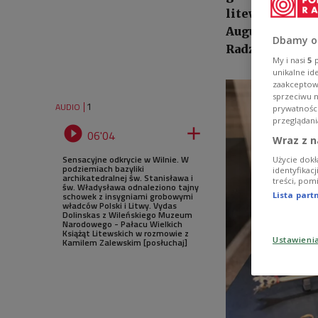
litewskiego Al
Augusta Elżbie
Dbamy o
Radziwiłłówny.
My i nasi
5
p
unikalne id
zaakceptowa
sprzeciwu 
1
AUDIO
prywatnośc
przeglądani


06'04
Wraz z n
Sensacyjne odkrycie w Wilnie. W
Użycie dokł
podziemiach bazyliki
identyfikac
archikatedralnej św. Stanisława i
treści, pom
św. Władysława odnaleziono tajny
schowek z insygniami grobowymi
Lista par
władców Polski i Litwy. Vydas
Dolinskas z Wileńskiego Muzeum
Narodowego - Pałacu Wielkich
Książąt Litewskich w rozmowie z
Ustawieni
Kamilem Zalewskim [posłuchaj]