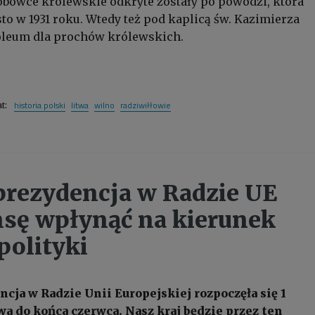
bowce królewskie odkryte zostały po powodzi, która
to w 1931 roku. Wtedy też pod kaplicą św. Kazimierza
leum dla prochów królewskich.
historia polski
litwa
wilno
radziwiłłowie
at:
prezydencja w Radzie UE
sę wpłynąć na kierunek
polityki
cja w Radzie Unii Europejskiej rozpoczęła się 1
wa do końca czerwca. Nasz kraj będzie przez ten