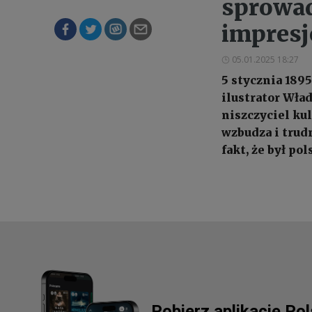
sprowad
impres
05.01.2025 18:27
5 stycznia 189
ilustrator Wła
niszczyciel ku
wzbudza i trud
fakt, że był p
Pobierz aplikację Po