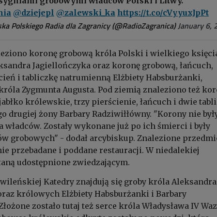
sygniami grobowymi władców Polski i Litwy.
nia
@dziejepl
@zalewski_ka
https://t.co/cVyyuxJpPt
ka Polskiego Radia dla Zagranicy (@RadioZagranica)
January 6, 
eziono koronę grobową króla Polski i wielkiego księci
ksandra Jagiellończyka oraz koronę grobową, łańcuch,
cień i tabliczkę natrumienną Elżbiety Habsburżanki,
króla Zygmunta Augusta. Pod ziemią znaleziono też ko
jabłko królewskie, trzy pierścienie, łańcuch i dwie tabl
o drugiej żony Barbary Radziwiłłówny. "Korony nie był
a władców. Zostały wykonane już po ich śmierci i były
ów grobowych" - dodał arcybiskup. Znalezione przedmi
ie przebadane i poddane restauracji. W niedalekiej
taną udostępnione zwiedzającym.
ileńskiej Katedry znajdują się groby króla Aleksandra
oraz królowych Elżbiety Habsburżanki i Barbary
Złożone zostało tutaj też serce króla Władysława IV Waz