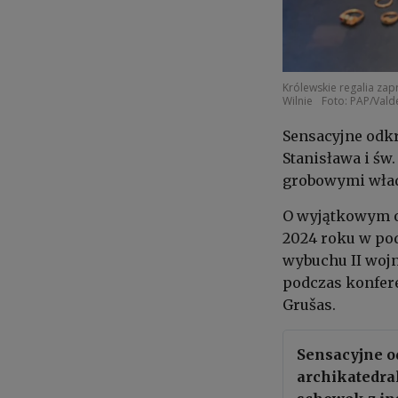
Królewskie regalia za
Wilnie
Foto: PAP/Val
Sensacyjne odkr
Stanisława i św
grobowymi wład
O wyjątkowym od
2024 roku w pod
wybuchu II wojn
podczas konfere
Grušas.
Sensacyjne o
archikatedral