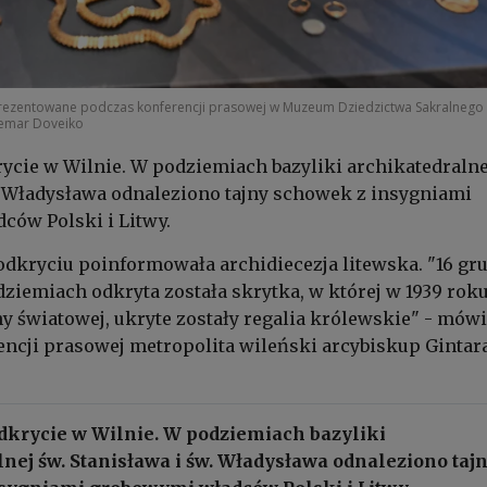
prezentowane podczas konferencji prasowej w Muzeum Dziedzictwa Sakralnego
demar Doveiko
ycie w Wilnie. W podziemiach bazyliki archikatedralne
. Władysława odnaleziono tajny schowek z insygniami
ców Polski i Litwy.
kryciu poinformowała archidiecezja litewska. "16 gr
ziemiach odkryta została skrytka, w której w 1939 roku
y światowej, ukryte zostały regalia królewskie" - mówi
ncji prasowej metropolita wileński arcybiskup Gintar
dkrycie w Wilnie. W podziemiach bazyliki
nej św. Stanisława i św. Władysława odnaleziono taj