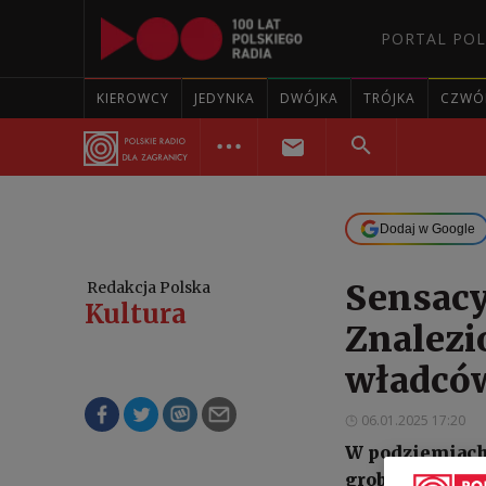
PORTAL POL
KIEROWCY
JEDYNKA
DWÓJKA
TRÓJKA
CZWÓ
Dodaj w Google
Sensacy
Redakcja Polska
Kultura
Znalezi
władców
06.01.2025 17:20
W podziemiach 
grobowymi wład