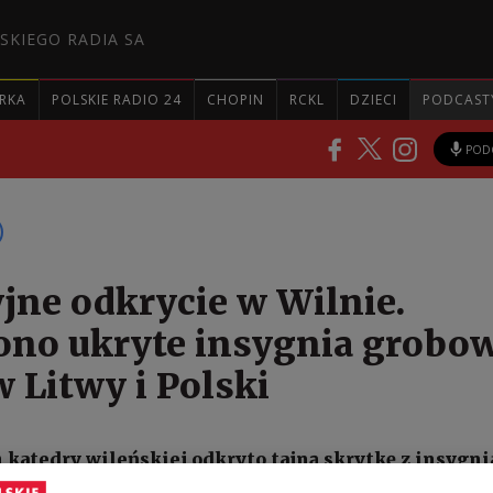
SKIEGO RADIA SA
RKA
POLSKIE RADIO 24
CHOPIN
RCKL
DZIECI
PODCAST
POD
jne odkrycie w Wilnie.
ono ukryte insygnia grobo
 Litwy i Polski
katedry wileńskiej odkryto tajną skrytkę z insygn
ców Litwy i Polski: króla Polski i wielkiego księci