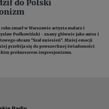
ził do Polski
jonizm
5 roku zmarł w Warszawie artysta malarz i
dysław Podkowiński - znany głównie jako autor i
ltowego obrazu "Szał uniesień". Mniej emocji
niej przebija się do powszechnej świadomości
olskim prekursorem impresjonizmu.
lskie Radio