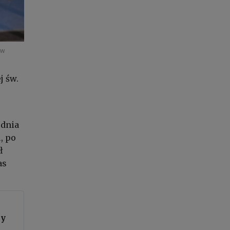
 w
j św.
udnia
, po
ł
as
ny