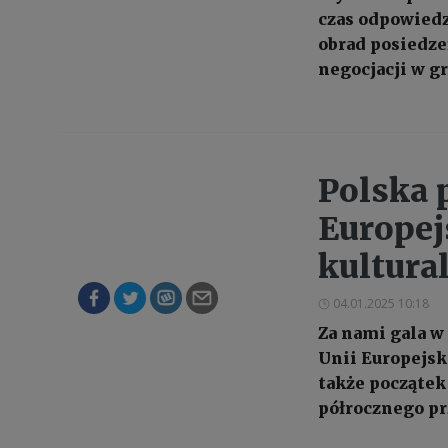
czas odpowiedz
obrad posiedze
negocjacji w g
Polska 
Europej
kultura
04.01.2025 10:18
Za nami gala w
Unii Europejski
także początek
półrocznego pr