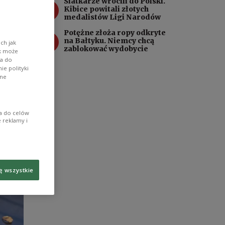
Siatkarze wrócili do Polski.
3
Kibice powitali złotych
medalistów Ligi Narodów
Potężne złoża ropy odkryte
4
na Bałtyku. Niemcy chcą
ch jak
zablokować wydobycie
ik może
wa do
e polityki
ane
ia do celów
 reklamy i
ę wszystkie