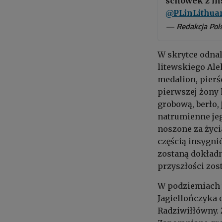
schowek z in
@PLinLithua
— Redakcja Pols
W skrytce odnal
litewskiego Ale
medalion, pierś
pierwszej żony 
grobową, berło, 
natrumienne jeg
noszone za życi
częścią insygni
zostaną dokładn
przyszłości zos
W podziemiach w
Jagiellończyka 
Radziwiłłówny. 