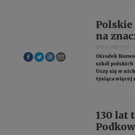
Polskie
na znac
05.01.2025 17:51
Ośrodek Rozwoj
szkół polskich
Uczy się w nich
tysiąca więcej
130 lat
Podkowi