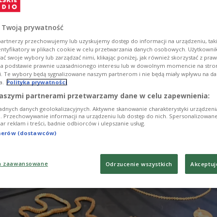
eksandra Jagiellończyka, pierwszej żony Zygmunta
ty Habsburżanki i jego drugiej żony Barbary
 Twoją prywatność
artnerzy przechowujemy lub uzyskujemy dostęp do informacji na urządzeniu, taki
entyfikatory w plikach cookie w celu przetwarzania danych osobowych. Użytkown
ć swoje wybory lub zarządzać nimi, klikając poniżej, jak również skorzystać z pra
na podstawie prawnie uzasadnionego interesu lub w dowolnym momencie na stroni
i. Te wybory będą sygnalizowane naszym partnerom i nie będą miały wpływu na d
a.
Polityka prywatności
aszymi partnerami przetwarzamy dane w celu zapewnienia:
adnych danych geolokalizacyjnych. Aktywne skanowanie charakterystyki urządzen
ji. Przechowywanie informacji na urządzeniu lub dostęp do nich. Spersonalizowane
iar reklam i treści, badnie odbiorców i ulepszanie usług.
tnerów (dostawców)
a zaawansowane
Odrzucenie wszystkich
Akceptuj