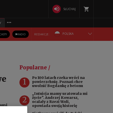
SŁUCHAJ
Y
POLSKA
CASTY
RADIO
REDAKCJE:
ENGLISH
БЕЛАРУСКАЯ
Popularne /
DEUTSCH
we
Po 100 latach rzeka wróci na
1
powierzchnię. Poznań chce
РУССКИЙ
uwolnić Bogdankę z betonu
„Intuicja mamy uratowała mi
2
УКРАЇНСЬКА
życie”. Andrzej Kowarsz,
ocalały z Rzezi Woli,
iami
opowiada swoją historię
a