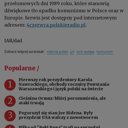
przełomowych dni 1989 roku, które stanowią
dźwiękowe tło upadku komunizmu w Polsce oraz w
Europie. Serwis jest dostępny pod internetowym
adresem:
4czerwca.polskieradio.pl
.
IAR/dad
historia polski
prl
lech wałęsa
komunizm
Zobacz więcej na temat:
Popularne /
Pierwszy rok prezydentury Karola
1
Nawrockiego, obchody rocznicy Powstania
Warszawskiego i język polski na świecie
2
Cieśnina Ormuz: bliżej porozumienia, ale
ataki trwają
3
Pogorszył się stan Joe Bidena. Były
prezydent USA walczy z nowotworem
Piłka od "Ręki Boga" trafi na sprzedaż.