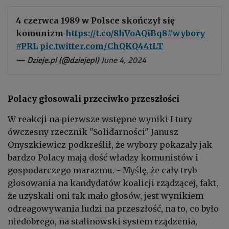
4 czerwca 1989 w Polsce skończył się
komunizm
https://t.co/8hVoAQiBq8
#wybory
#PRL
pic.twitter.com/ChQKQ44tLT
— Dzieje.pl (@dziejepl)
June 4, 2024
Polacy głosowali przeciwko przeszłości
W reakcji na pierwsze wstępne wyniki I tury
ówczesny rzecznik "Solidarności" Janusz
Onyszkiewicz podkreślił, że wybory pokazały jak
bardzo Polacy mają dość władzy komunistów i
gospodarczego marazmu. - Myślę, że cały tryb
głosowania na kandydatów koalicji rządzącej, fakt,
że uzyskali oni tak mało głosów, jest wynikiem
odreagowywania ludzi na przeszłość, na to, co było
niedobrego, na stalinowski system rządzenia,