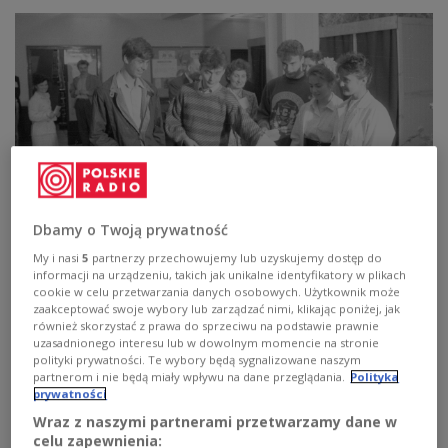
Dbamy o Twoją prywatność
My i nasi
5
partnerzy przechowujemy lub uzyskujemy dostęp do
Gdańsk - 4 czerwca 1989. Gdańskie pięcioraczki, które kilka dni wcześniej
informacji na urządzeniu, takich jak unikalne identyfikatory w plikach
ukończyły 18 lat, głosują w lokalu Obwodowej Komisji Wyborczej nr 78.
Od lewej: Adam, Piotr, ich mama Leokadia, Roman, Ewa i Agnieszka
cookie w celu przetwarzania danych osobowych. Użytkownik może
Rychterowie.
PAP/CAF/Janusz Uklejewski
zaakceptować swoje wybory lub zarządzać nimi, klikając poniżej, jak
również skorzystać z prawa do sprzeciwu na podstawie prawnie
uzasadnionego interesu lub w dowolnym momencie na stronie
Obrady prowadzili ówczesny minister spraw
polityki prywatności. Te wybory będą sygnalizowane naszym
wewnętrznych Czesław Kiszczak i przewodniczący
partnerom i nie będą miały wpływu na dane przeglądania.
Polityka
Komisji Krajowej "Solidarności", Lech Wałęsa. W
prywatności
przemówieniu z 6 lutego 1989 roku Czesław
Wraz z naszymi partnerami przetwarzamy dane w
celu zapewnienia:
Kiszczak powiedział, że Polska stanęła w obliczu