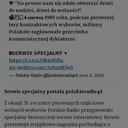
💬 "Na pewno nam się udało otworzyć drzwi
do nadziei, drzwi do wolności".
🗳️🇵🇱 𝟒 𝐜𝐳𝐞𝐫𝐰𝐜𝐚 1989 roku, podczas pierwszej
tury kontraktowych wyborów, miliony
Polaków zagłosowało przeciwko
komunistycznej dyktaturze.
🌐𝗦𝗘𝗥𝗪𝗜𝗦 𝗦𝗣𝗘𝗖𝗝𝗔𝗟𝗡𝗬 ▼
https://t.co/x29bitd5Ha
pic.twitter.com/2oSzr8l5s9
— Polskie Radio (@polskieradiopl)
June 3, 2024
Serwis specjalny portalu polskieradio.pl
Z okazji 35. rocznicy pierwszych częściowo
wolnych wyborów Polskie Radio przygotowało
specjalny historyczny serwis internetowy. Serwis
prezentuje wyjątkowe nagrania pochodzące z