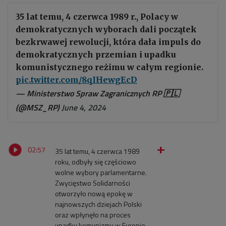
35 lat temu, 4 czerwca 1989 r., Polacy w
demokratycznych wyborach dali początek
bezkrwawej rewolucji, która dała impuls do
demokratycznych przemian i upadku
komunistycznego reżimu w całym regionie.
pic.twitter.com/8qIHewgEcD
— Ministerstwo Spraw Zagranicznych RP 🇵🇱
(@MSZ_RP)
June 4, 2024
02:57
35 lat temu, 4 czerwca 1989
roku, odbyły się częściowo
wolne wybory parlamentarne.
Zwycięstwo Solidarności
otworzyło nową epokę w
najnowszych dziejach Polski
oraz wpłynęło na proces
upadku komunizmu w Europie