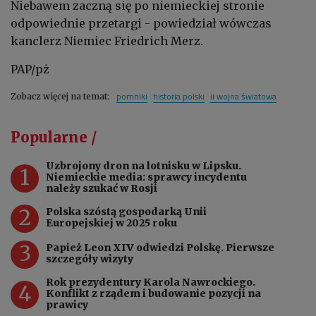
Niebawem zaczną się po niemieckiej stronie
odpowiednie przetargi - powiedział wówczas
kanclerz Niemiec Friedrich Merz.
PAP/pż
pomniki
historia polski
ii wojna światowa
Zobacz więcej na temat:
Popularne /
Uzbrojony dron na lotnisku w Lipsku.
1
Niemieckie media: sprawcy incydentu
należy szukać w Rosji
2
Polska szóstą gospodarką Unii
Europejskiej w 2025 roku
3
Papież Leon XIV odwiedzi Polskę. Pierwsze
szczegóły wizyty
Rok prezydentury Karola Nawrockiego.
4
Konflikt z rządem i budowanie pozycji na
prawicy