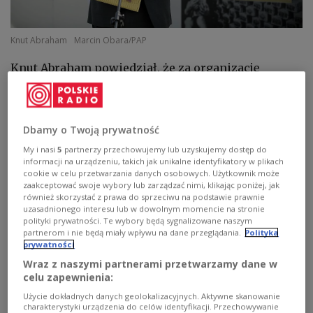
Knut Abraham
Marcin Obara/PAP
Knut Abraham powiedział, że za organizację
konkursu na projekt pomnika odpowiada
ministerstwo kultury Niemiec, a przetarg powinien
rozpocząć się jak najszybciej. - Środki na ten cel
Dbamy o Twoją prywatność
zostaną zapewnione. Nie będzie to duża kwota,
My i nasi
5
partnerzy przechowujemy lub uzyskujemy dostęp do
prawdopodobnie wyniesie od 750 tys. do jednego
informacji na urządzeniu, takich jak unikalne identyfikatory w plikach
miliona euro - dodał.
cookie w celu przetwarzania danych osobowych. Użytkownik może
zaakceptować swoje wybory lub zarządzać nimi, klikając poniżej, jak
również skorzystać z prawa do sprzeciwu na podstawie prawnie
uzasadnionego interesu lub w dowolnym momencie na stronie
Pełnomocnik niemieckiego rządu wyjaśnił, że po
polityki prywatności. Te wybory będą sygnalizowane naszym
środowej debacie w Bundestagu nad projektem
partnerom i nie będą miały wpływu na dane przeglądania.
Polityka
prywatności
uchwały dotyczącej pomnika, kolejnym etapem
Wraz z naszymi partnerami przetwarzamy dane w
będzie właśnie konkurs. - Niemieckie
celu zapewnienia:
ministerstwo kultury musi opracować model, z
Użycie dokładnych danych geolokalizacyjnych. Aktywne skanowanie
udziałem polskich ekspertów, aby zorganizować
charakterystyki urządzenia do celów identyfikacji. Przechowywanie