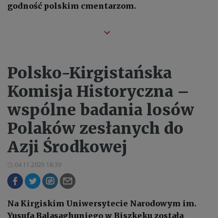
godność polskim cmentarzom.
Polsko-Kirgistańska
Komisja Historyczna –
wspólne badania losów
Polaków zesłanych do
Azji Środkowej
04.11.2025 18:39
Na Kirgiskim Uniwersytecie Narodowym im.
Yusufa Balasaghuniego w Biszkeku została