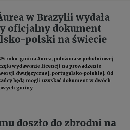
urea w Brazylii wydała
y oficjalny dokument
lsko-polski na świecie
025 roku gmina Áurea, położona w południowej
oczęła wydawanie licencji na prowadzenie
 wersji dwujęzycznej, portugalsko-polskiej. Od
zkańcy będą mogli uzyskać dokument w dwóch
dowych gminy.
temu doszło do zbrodni na