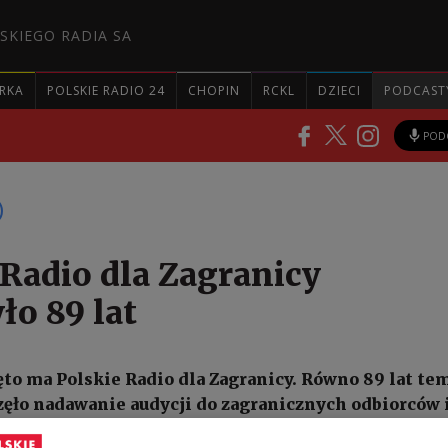
SKIEGO RADIA SA
RKA
POLSKIE RADIO 24
CHOPIN
RCKL
DZIECI
PODCAST
POD
 Radio dla Zagranicy
ło 89 lat
ęto ma Polskie Radio dla Zagranicy. Równo 89 lat tem
zęło nadawanie audycji do zagranicznych odbiorców 
kających poza krajem. Pierwsze programy emitowan