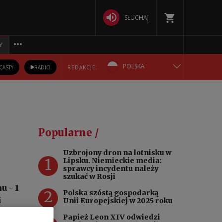
SŁUCHAJ
Y
POLSKA
CASTY
RADIO
REDAKCJE:
ENGLISH
БЕЛАРУСКАЯ
Popularne /
DEUTSCH
Uzbrojony dron na lotnisku w
1
Lipsku. Niemieckie media:
РУССКИЙ
sprawcy incydentu należy
szukać w Rosji
u - 1
УКРАЇНСЬКА
2
Polska szóstą gospodarką
i
Unii Europejskiej w 2025 roku
o po
Papież Leon XIV odwiedzi