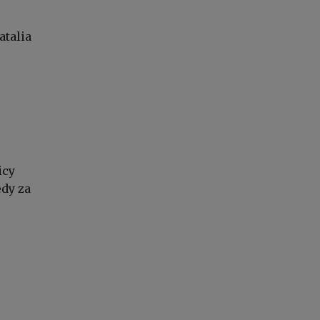
atalia
icy
edy za