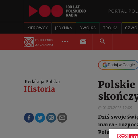
PORTAL POL
KIEROWCY
JEDYNKA
DWÓJKA
TRÓJKA
CZWÓ
Dodaj w Google
Polskie
Redakcja Polska
Historia
skończy
01.03.2025 12:09
Dziś swoje świ
marca - rozpoc
Polaków miesz