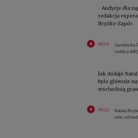
- Audycje dla z
redakcja espera
Bryżko-Zapór.
00:19
Dyrektorka P
redakcji (IAR
Jak dodaje Nata
było głównie na
wschodnią granic
00:23
Natalia Bryż
cele, od kie