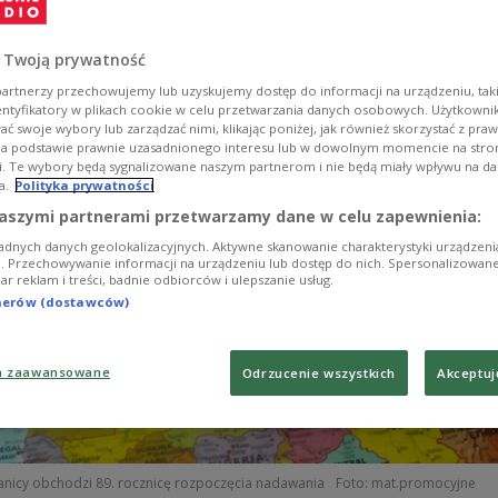
lsku na falach krótkich. Ofertę szybko wzbogacono o
 Twoją prywatność
artnerzy przechowujemy lub uzyskujemy dostęp do informacji na urządzeniu, taki
entyfikatory w plikach cookie w celu przetwarzania danych osobowych. Użytkown
ć swoje wybory lub zarządzać nimi, klikając poniżej, jak również skorzystać z pra
na podstawie prawnie uzasadnionego interesu lub w dowolnym momencie na stroni
i. Te wybory będą sygnalizowane naszym partnerom i nie będą miały wpływu na d
a.
Polityka prywatności
aszymi partnerami przetwarzamy dane w celu zapewnienia:
adnych danych geolokalizacyjnych. Aktywne skanowanie charakterystyki urządzen
ji. Przechowywanie informacji na urządzeniu lub dostęp do nich. Spersonalizowane
iar reklam i treści, badnie odbiorców i ulepszanie usług.
tnerów (dostawców)
a zaawansowane
Odrzucenie wszystkich
Akceptuj
ranicy obchodzi 89. rocznicę rozpoczęcia nadawania
Foto: mat.promocyjne