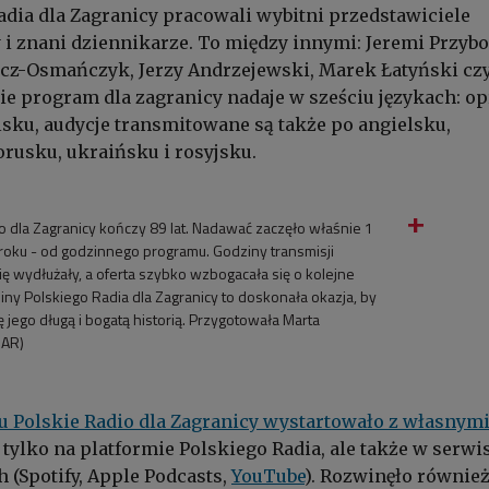
adia dla Zagranicy pracowali wybitni przedstawiciele
y i znani dziennikarze. To między innymi: Jeremi Przybo
cz-Osmańczyk, Jerzy Andrzejewski, Marek Łatyński czy
e program dla zagranicy nadaje w sześciu językach: o
sku, audycje transmitowane są także po angielsku,
orusku, ukraińsku i rosyjsku.
o dla Zagranicy kończy 89 lat. Nadawać zaczęło właśnie 1
roku - od godzinnego programu. Godziny transmisji
ę wydłużały, a oferta szybko wzbogacała się o kolejne
ziny Polskiego Radia dla Zagranicy to doskonała okazja, by
ę jego długą i bogatą historią. Przygotowała Marta
IAR)
 Polskie Radio dla Zagranicy wystartowało z własnym
e tylko na platformie Polskiego Radia, ale także w serwi
(Spotify, Apple Podcasts,
YouTube
). Rozwinęło równie