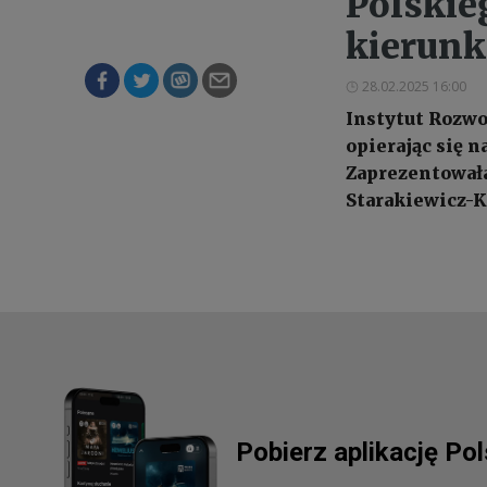
Polskie
kierunk
28.02.2025 16:00
Instytut Rozwoj
opierając się n
Zaprezentowała
Starakiewicz-K
Pobierz aplikację Po