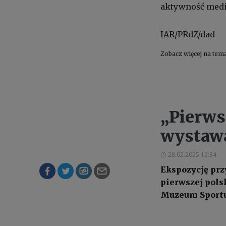
aktywność medi
IAR/PRdZ/dad
Zobacz więcej na tem
„Pierws
wystawa
28.02.2025 12:34
Ekspozycję prz
pierwszej pols
Muzeum Sportu