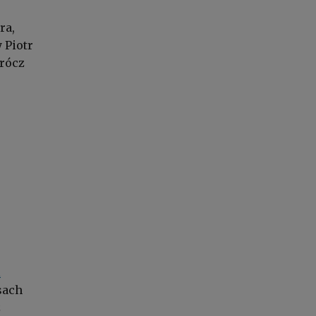
ra,
 Piotr
prócz
i
sach
ż