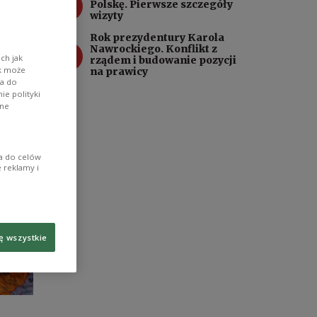
3
Polskę. Pierwsze szczegóły
wizyty
Rok prezydentury Karola
4
Nawrockiego. Konflikt z
ch jak
rządem i budowanie pozycji
ik może
na prawicy
wa do
e polityki
ane
ia do celów
 reklamy i
ę wszystkie