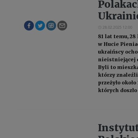
Polakac
Ukraini
28.02.2025 12:00
81 lat temu, 28
w Hucie Pienia
ukraińscy ocho
nieistniejącej
Byli to mieszk
którzy znaleźl
przeżyło około
których doszło
Instytu