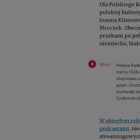
Dla Polskiego R
polskiej kultur
Joanna Klimowi
Mroczek. Obecni
przekazu po pol
niemiecku, biał
00:43
Polskie Radi
marca 1936 
stopniowo si
języki. Urod
pochwalić si
Szulborska (
W ubiegłym roku
podcastami
, ni
streamingowych 