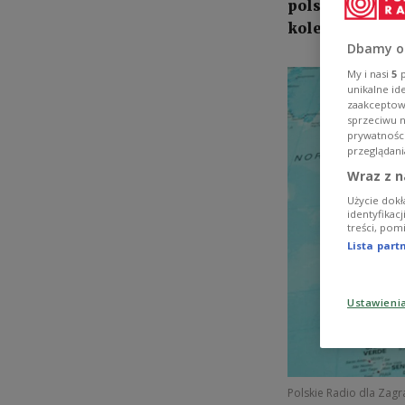
polsku i angie
kolejne języki.
Dbamy o
My i nasi
5
p
unikalne id
zaakceptowa
sprzeciwu 
prywatnośc
przeglądani
Wraz z n
Użycie dokł
identyfikac
treści, pom
Lista par
Ustawieni
Polskie Radio dla Zag