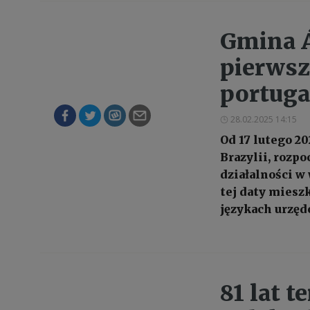
Gmina Á
pierwsz
portuga
28.02.2025 14:15
Od 17 lutego 2
Brazylii, rozp
działalności w
tej daty mies
językach urzę
81 lat 