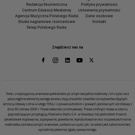
Redakcja Ekumeniczna
Polityka prywatności
Centrum Edukacji Medialnej
Ustawienia prywatności
Agencja Muzyczna Polskiego Radia
Dane osobowe
Studia nagraniowe i koncertowe
Kontakt
Sklep Polskiego Radia
Znajdziesz nas na
Treści, znajdujące się w serwisie polskieradio.pl, w tym wszystkie materiały i ich części oraz
poszczególne elementy samego serwisu mają charakter utworów lub wytworów objętych
ochroną Ustawy z dnia 4 lutego 1994 r. o prawie autorskim i prawach pokrewnych lub Ustawy z
dnia 30 czerwca 2000 r. Prawo własności przemysłowej. Prawa o których mowa w zdaniu
poprzedzającym przysługują Polskiemu Radiu S.A. w likwidacji lub podmiotom trzecim.
Jakiekolwiek kopiowanie, zapisywanie, powielanie, reprodukowanie oraz rozpowszechnianie
materiałów zamieszczonych w serwisie, zarówno w części, jak i w całości jest zabronione bez
uprzedniej pisemnej zgody uprawnionego.