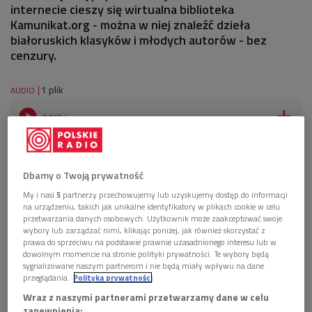
internecie cieszy się wirtualna biblioteka
Kamunikat.org - można w niej znaleźć dzieła
białoruskich klasyków i młodych autorów - bez
cenzury.
1 plik
AUDIO


00'54
Relacja Włodzimierza Paca z Mińska (IAR):
białoruska biblioteka internetowa jest coraz
bardziej popularna
Dbamy o Twoją prywatność
My i nasi
5
partnerzy przechowujemy lub uzyskujemy dostęp do informacji
na urządzeniu, takich jak unikalne identyfikatory w plikach cookie w celu
przetwarzania danych osobowych. Użytkownik może zaakceptować swoje
wybory lub zarządzać nimi, klikając poniżej, jak również skorzystać z
prawa do sprzeciwu na podstawie prawnie uzasadnionego interesu lub w
dowolnym momencie na stronie polityki prywatności. Te wybory będą
sygnalizowane naszym partnerom i nie będą miały wpływu na dane
przeglądania.
Polityka prywatności
Wraz z naszymi partnerami przetwarzamy dane w celu
zapewnienia: