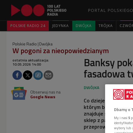
PORTAL POLSKIEGO
POLSKIE RADIO 24
JEDYNKA
DWÓJKA
TRÓJKA
CZWÓ
Polskie Radio
Dwójka
W pogoni za nieopowiedzianym
Banksy pok
ostatnia aktualizacja:
10.05.2026 14:00
fasadowa t
Obserwuj nas na
Google News
Co dzieje się ze sztu
którym bunt natychmi
Dbamy o 
znajduje swoje natura
My i nasi
5
p
sklep z pamiątkami" 
identyfikat
przeprowadza. Na na
wybory lub z
uzasadnione