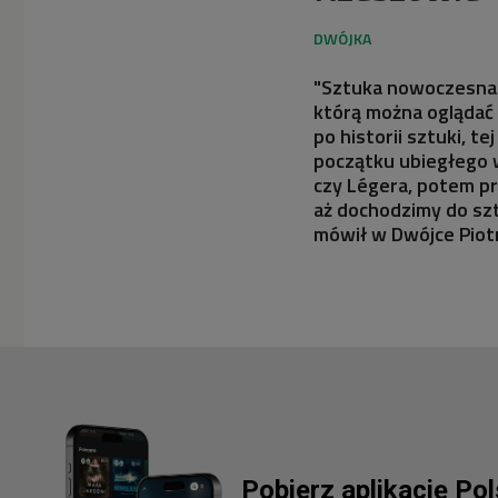
"Sztuka nowoczesna z
którą można oglądać 
po historii sztuki, t
początku ubiegłego w
czy Légera, potem pr
aż dochodzimy do szt
mówił w Dwójce Piotr 
Pobierz aplikację Po