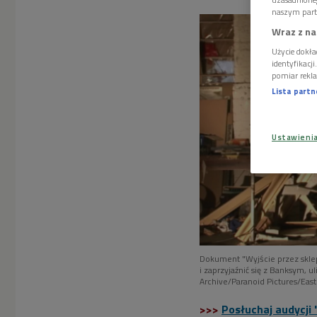
naszym part
Wraz z na
Użycie dokła
identyfikacj
pomiar rekla
Lista part
Ustawieni
Dokument "Wyjście przez sklep
i zaprzyjaźnić się z Banksym, 
Archive/Paranoid Pictures/Eas
>>>
Posłuchaj audycji