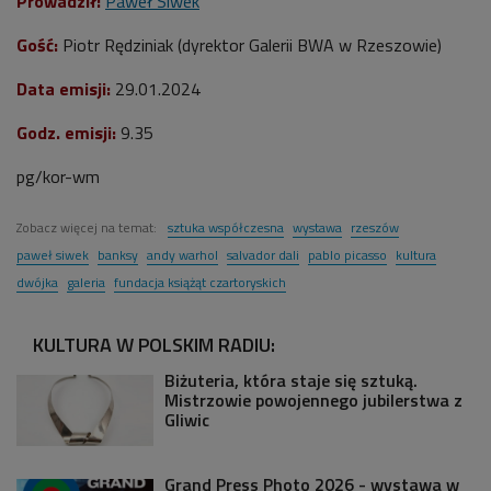
Prowadził:
Paweł Siwek
Gość:
Piotr Rędziniak (dyrektor Galerii BWA w Rzeszowie)
Data emisji:
29.01.2024
Godz. emisji:
9.35
pg/kor-wm
Zobacz więcej na temat:
sztuka współczesna
wystawa
rzeszów
paweł siwek
banksy
andy warhol
salvador dali
pablo picasso
kultura
dwójka
galeria
fundacja książąt czartoryskich
KULTURA W POLSKIM RADIU:
Biżuteria, która staje się sztuką.
Mistrzowie powojennego jubilerstwa z
Gliwic
Grand Press Photo 2026 - wystawa w