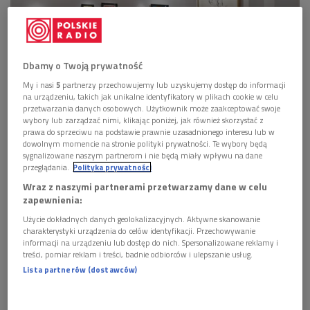
Dbamy o Twoją prywatność
My i nasi
5
partnerzy przechowujemy lub uzyskujemy dostęp do informacji
na urządzeniu, takich jak unikalne identyfikatory w plikach cookie w celu
Wystawa "Sztuka nowoczesna z Kolekcji Książąt Lubomirskich" w Galerii BWA
przetwarzania danych osobowych. Użytkownik może zaakceptować swoje
w Rzeszowie
Foto: Grzegorz Bukała/UM Rzeszów
wybory lub zarządzać nimi, klikając poniżej, jak również skorzystać z
prawa do sprzeciwu na podstawie prawnie uzasadnionego interesu lub w
Wystawa "Sztuka nowoczesna z Kolekcji Książąt
dowolnym momencie na stronie polityki prywatności. Te wybory będą
Lubomirskich" prezentowana jest w Galerii BWA w
sygnalizowane naszym partnerom i nie będą miały wpływu na dane
przeglądania.
Polityka prywatności
Rzeszowie od 20 styczna br.
Wraz z naszymi partnerami przetwarzamy dane w celu
Na ekspozycję składają się 52 prace czołowych
zapewnienia:
twórców sztuki współczesnej. Są to głównie obrazy i
Użycie dokładnych danych geolokalizacyjnych. Aktywne skanowanie
grafiki, a także dwie ceramiki.
charakterystyki urządzenia do celów identyfikacji. Przechowywanie
informacji na urządzeniu lub dostęp do nich. Spersonalizowane reklamy i
Wybrane dzieła znakomicie dokumentują niemal
treści, pomiar reklam i treści, badnie odbiorców i ulepszanie usług.
wszystkie ważne zjawiska artystyczne pojawiające się
Lista partnerów (dostawców)
w sztuce XX wieku.