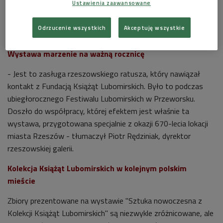
Ustawienia zaawansowane
Dali, Picasso, Warhol, Banksy i Hirst
- prace tych artystów
zgromadzono na wystawie w jednym polskim mieście i w
Odrzucenie wszystkich
Akceptuję wszystkie
jednym miejscu. To Galeria BWA w Rzeszowie.
Wystawa marzenie na ważną rocznicę
- Jest to zasługa rzeszowskiego ratusza, który nawiązał
kontakt z Fundacją Książąt Lubomirskich. Było to podczas
ubiegłorocznego Festiwalu Lubomirskich w Przeworsku.
Doszło do współpracy, której efektem jest właśnie ta
wystawa, przygotowana specjalnie z okazji 670-lecia lokacji
miasta Rzeszów - tłumaczył
Piotr Rędziniak, dyrektor
rzeszowskiej galerii.
Kolekcja Książąt Lubomirskich w kolejnym polskim
mieście
Zbiory prezentowane na wystawie "Sztuka nowoczesna z
Kolekcji Książąt Lubomirskich" są niezwykle zróżnicowane, ale