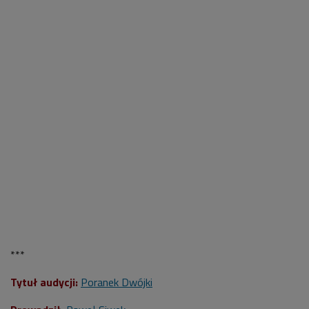
***
Tytuł audycji:
Poranek Dwójki