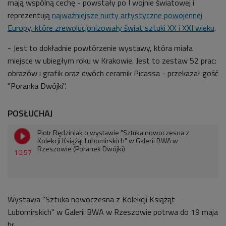
mają wspólną cechę - powstały po I wojnie światowej i
reprezentują
najważniejsze nurty artystyczne powojennej
Europy, które zrewolucjonizowały świat sztuki XX i XXI wieku
.
- Jest to dokładnie powtórzenie wystawy, która miała
miejsce w ubiegłym roku w Krakowie. Jest to zestaw 52 prac:
obrazów i grafik oraz dwóch ceramik Picassa - przekazał gość
"Poranka Dwójki".
POSŁUCHAJ
Piotr Rędziniak o wystawie "Sztuka nowoczesna z
Kolekcji Książąt Lubomirskich" w Galerii BWA w
Rzeszowie (Poranek Dwójki)
10:57
Wystawa "Sztuka nowoczesna z Kolekcji Książąt
Lubomirskich" w Galerii BWA w Rzeszowie potrwa do 19 maja
br.