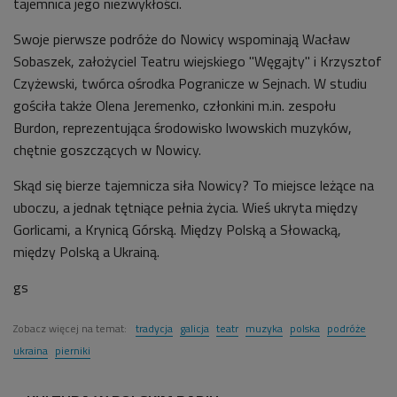
tajemnica jego niezwykłości.
Swoje pierwsze podróże do Nowicy wspominają Wacław
Sobaszek, założyciel Teatru wiejskiego "Węgajty" i Krzysztof
Czyżewski, twórca ośrodka Pogranicze w Sejnach. W studiu
gościła także Olena Jeremenko, członkini m.in. zespołu
Burdon, reprezentująca środowisko lwowskich muzyków,
chętnie goszczących w Nowicy.
Skąd się bierze tajemnicza siła Nowicy? To miejsce leżące na
uboczu, a jednak tętniące pełnia życia. Wieś ukryta między
Gorlicami, a Krynicą Górską. Między Polską a Słowacką,
między Polską a Ukrainą.
gs
Zobacz więcej na temat:
tradycja
galicja
teatr
muzyka
polska
podróże
ukraina
pierniki