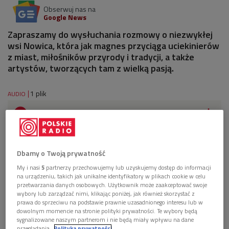
Obserwuj nas na
Google News
Zapraszamy do wysłuchania rozmowy o niezwykłej
wsi Nowica, która jak magnes przyciąga uciekinierów
z miast, miłośników przyrody i tradycji, a także
artystów, tworzących tam z wielką pasją.
1 plik
AUDIO


76'23
Raj na uboczu. Cuda Beskidu Niskiego
Dbamy o Twoją prywatność
My i nasi
5
partnerzy przechowujemy lub uzyskujemy dostęp do informacji
na urządzeniu, takich jak unikalne identyfikatory w plikach cookie w celu
przetwarzania danych osobowych. Użytkownik może zaakceptować swoje
wybory lub zarządzać nimi, klikając poniżej, jak również skorzystać z
prawa do sprzeciwu na podstawie prawnie uzasadnionego interesu lub w
dowolnym momencie na stronie polityki prywatności. Te wybory będą
sygnalizowane naszym partnerom i nie będą miały wpływu na dane
przeglądania.
Polityka prywatności