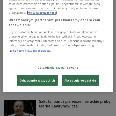
"Cliff Booth" ma kłopoty: David Fincher
dowolnym momencie na stronie polityki prywatności. Te wybory będą
robi dokrętki, Brad Pitt wraca na plan
sygnalizowane naszym partnerom i nie będą miały wpływu na dane
przeglądania.
Polityka prywatności
Wraz z naszymi partnerami przetwarzamy dane w celu
zapewnienia:
Ewa Sadkowska z "Silesia Film":
jesienią zainaugurujemy Śląski Szlak
Użycie dokładnych danych geolokalizacyjnych. Aktywne skanowanie
Filmowy
charakterystyki urządzenia do celów identyfikacji. Przechowywanie
informacji na urządzeniu lub dostęp do nich. Spersonalizowane reklamy i
treści, pomiar reklam i treści, badnie odbiorców i ulepszanie usług.
Lista partnerów (dostawców)
Elżbieta Sikora nominowana do
prestiżowej nagrody Musical
Composition Prize
Ustawienia zaawansowane
Profesor Lech Śliwonik laureatem
Odrzucenie wszystkich
Akceptuję wszystkie
tytułu Człowiek Słowa 2026
Szkoła, bunt i pierwsze literackie próby
Marka Ławrynowicza