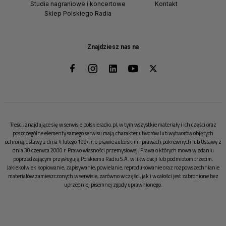
Studia nagraniowe i koncertowe
Kontakt
Sklep Polskiego Radia
Znajdziesz nas na
Treści, znajdujące się w serwisie polskieradio.pl, w tym wszystkie materiały i ich części oraz
poszczególne elementy samego serwisu mają charakter utworów lub wytworów objętych
ochroną Ustawy z dnia 4 lutego 1994 r. o prawie autorskim i prawach pokrewnych lub Ustawy z
dnia 30 czerwca 2000 r. Prawo własności przemysłowej. Prawa o których mowa w zdaniu
poprzedzającym przysługują Polskiemu Radiu S.A. w likwidacji lub podmiotom trzecim.
Jakiekolwiek kopiowanie, zapisywanie, powielanie, reprodukowanie oraz rozpowszechnianie
materiałów zamieszczonych w serwisie, zarówno w części, jak i w całości jest zabronione bez
uprzedniej pisemnej zgody uprawnionego.