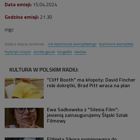
Data emisji:
15.04.2024
Godzina emisji:
21.30
mgc
Zobacz więcej na temat:
rok kazimierza wierzyńskiego
kazimierz wierzyński
fryderyk chopin
dorota gacek
biografia
dwójka
KULTURA W POLSKIM RADIU:
"Cliff Booth" ma kłopoty: David Fincher
robi dokrętki, Brad Pitt wraca na plan
Ewa Sadkowska z "Silesia Film":
jesienią zainaugurujemy Śląski Szlak
Filmowy
Elżbieta Sikora nominowana do