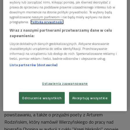
wybory lub zarządzać nimi, klikając poniżej, jak również skorzystać z
"Gdy po wojnie okazało się, że powrót do Polski byłby
prawa do sprzeciwu na podstawie prawnie uzasadnionego interesu lub w
powrotem do kraju bez własnej woli, ocknąłem się w Ameryce
dowolnym momencie na stronie polityki prywatności. Te wybory będą
sygnalizowane naszym partnerom i nie będą miały wpływu na dane
jak śród nieznanej, prześlepionej rzeczywistości. Trudny to był
przeglądania.
Polityka prywatności
okres, nie wiedziałem, gdzie się podziać i co robić. Wtedy
Wraz z naszymi partnerami przetwarzamy dane w celu
właśnie zdarzyło się, że Amerykę otworzyła mi książka. Moja
zapewnienia:
własna" - pisał w szkicu "Chopin i wiersze" Kazimierz
Użycie dokładnych danych geolokalizacyjnych. Aktywne skanowanie
Wierzyński.
charakterystyki urządzenia do celów identyfikacji. Przechowywanie
informacji na urządzeniu lub dostęp do nich. Spersonalizowane reklamy i
treści, pomiar reklam i treści, badnie odbiorców i ulepszanie usług.
Książką, którą poeta ma na myśli, jest napisana przez niego
Lista partnerów (dostawców)
biografia Fryderyka Chopina. Tom ukazał się w Stanach
Zjednoczonych w 1949 roku pod tytułem "The life and death
of Chopin". Cztery lata później wyszedł po polsku jako "Życie
Ustawienia zaawansowane
Chopina".
Odrzucenie wszystkich
Akceptuję wszystkie
O okolicznościach pisania tej wyjątkowej w twórczości
Wierzyńskiego książki, o roli jego żony - Haliny w jej
powstawaniu, a także o przyjaźni poety z Arturem
Rodzińskim, który namówił Wierzyńskiego do pracy nad
biografią Chopina w audycji z cyklu "Kręgi bliskości" opowie