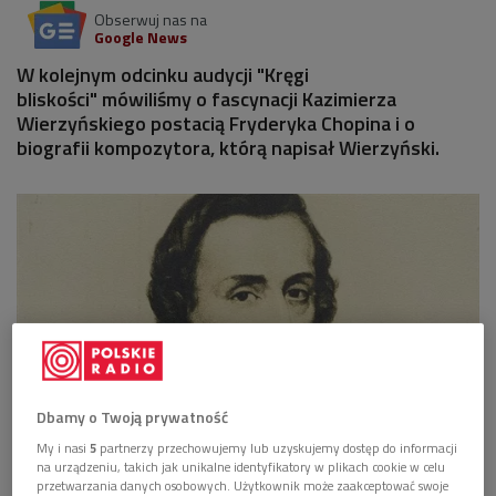
Obserwuj nas na
Google News
W kolejnym odcinku audycji "Kręgi
bliskości" mówiliśmy o fascynacji Kazimierza
Wierzyńskiego postacią Fryderyka Chopina i o
biografii kompozytora, którą napisał Wierzyński.
Dbamy o Twoją prywatność
My i nasi
5
partnerzy przechowujemy lub uzyskujemy dostęp do informacji
na urządzeniu, takich jak unikalne identyfikatory w plikach cookie w celu
Fryderyk Chopin urodził się 214 lat temu
Foto: Biblioteka Narodowa/Polona
przetwarzania danych osobowych. Użytkownik może zaakceptować swoje